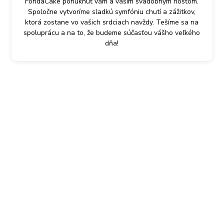
FondaCake ponúknuť vám a vašim svadobným hosťom.
Spoločne vytvoríme sladkú symfóniu chutí a zážitkov,
ktorá zostane vo vašich srdciach navždy. Tešíme sa na
spoluprácu a na to, že budeme súčasťou vášho veľkého
dňa!