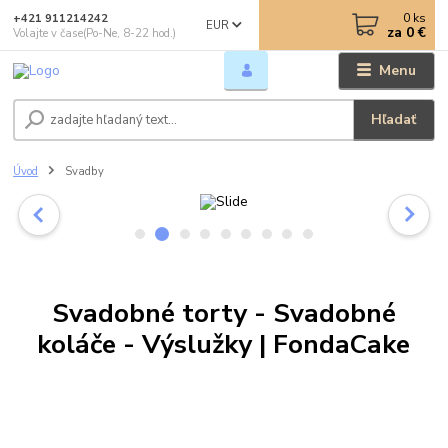
0
ks
+421 911214242
EUR
za
0 €
Volajte v čase(Po-Ne, 8-22 hod.)
Menu
Hľadať
Úvod
Svadby
Svadobné torty - Svadobné
koláče - Výslužky | FondaCake