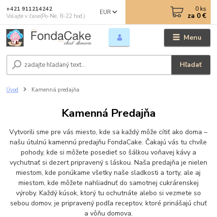
0
ks
+421 911214242
EUR
za
0 €
Volajte v čase(Po-Ne, 8-22 hod.)
Menu
Hľadať
Úvod
Kamenná predajňa
Kamenná Predajňa
Vytvorili sme pre vás miesto, kde sa každý môže cítiť ako doma –
našu útulnú kamennú predajňu FondaCake. Čakajú vás tu chvíle
pohody, kde si môžete posedieť so šálkou voňavej kávy a
vychutnať si dezert pripravený s láskou. Naša predajňa je nielen
miestom, kde ponúkame všetky naše sladkosti a torty, ale aj
miestom, kde môžete nahliadnuť do samotnej cukrárenskej
výroby. Každý kúsok, ktorý tu ochutnáte alebo si vezmete so
sebou domov, je pripravený podľa receptov, ktoré prinášajú chuť
a vôňu domova.