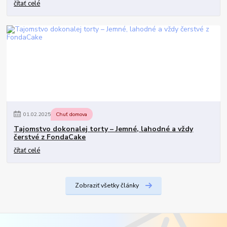
čítať celé
01
.
02
.
2025
Chuť domova
Tajomstvo dokonalej torty – Jemné, lahodné a vždy
čerstvé z FondaCake
čítať celé
Zobraziť všetky články