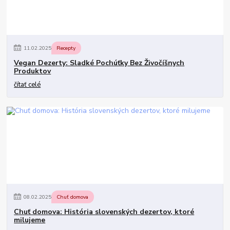
11
.
02
.
2025
Recepty
Vegan Dezerty: Sladké Pochúťky Bez Živočíšnych
Produktov
čítať celé
08
.
02
.
2025
Chuť domova
Chuť domova: História slovenských dezertov, ktoré
milujeme