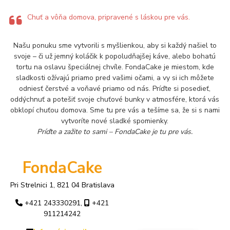
Chuť a vôňa domova, pripravené s láskou pre vás.
Našu ponuku sme vytvorili s myšlienkou, aby si každý našiel to
svoje – či už jemný koláčik k popoludňajšej káve, alebo bohatú
tortu na oslavu špeciálnej chvíle. FondaCake je miestom, kde
sladkosti ožívajú priamo pred vašimi očami, a vy si ich môžete
odniesť čerstvé a voňavé priamo od nás. Príďte si posedieť,
oddýchnuť a potešiť svoje chuťové bunky v atmosfére, ktorá vás
obklopí chuťou domova. Sme tu pre vás a tešíme sa, že si s nami
vytvoríte nové sladké spomienky.
Príďte a zažite to sami – FondaCake je tu pre vás.
FondaCake
Pri Strelnici 1, 821 04 Bratislava
+421 243330291,
+421
911214242