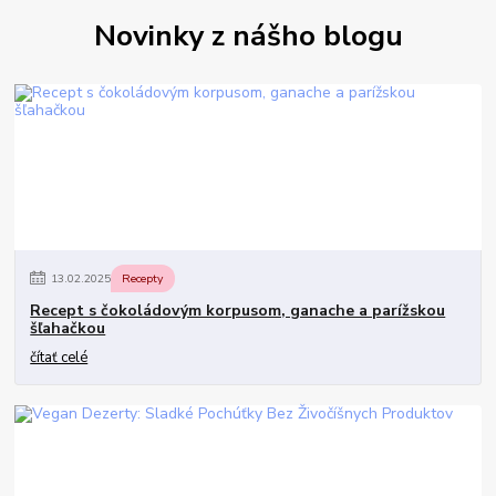
Novinky z nášho blogu
13
.
02
.
2025
Recepty
Recept s čokoládovým korpusom, ganache a parížskou
šľahačkou
čítať celé