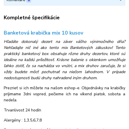
Komentáre
0
Kompletné špecifikácie
Banketová krabička mix 10 kusov
Hľadáte dokonalý dezert na záver vášho výnimočného dňa?
Nehľadajte nič iné ako tento mix Banketových zákuskov! Tento
praktický banketový box obsahuje rôzne druhy dezertov, ktoré sú
ideálne na každú príležitosť. Krásne balenie s okienkom umožňuje
ľahko zistiť, čo sa nachádza vo vnútri, a mix druhov zaručuje, že si
vždy budete môcť pochutnať na niečom lahodnom. V prípade
nedostupnosti budú druhy nahradené iným druhom.
Prezrieť si ich môžete na našom eshop-e. Objednávky na krabičky
príjimame 3dni vopred, pečieme ich na víkend piatok, sobota a
nedeľa.
Trvanlivosť 24 hodín
Alergény : 1,3,5,6,7,8