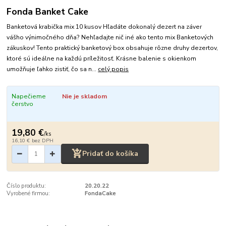
Fonda Banket Cake
Banketová krabička mix 10 kusov Hľadáte dokonalý dezert na záver
vášho výnimočného dňa? Nehľadajte nič iné ako tento mix Banketových
zákuskov! Tento praktický banketový box obsahuje rôzne druhy dezertov,
ktoré sú ideálne na každú príležitosť. Krásne balenie s okienkom
umožňuje ľahko zistiť, čo sa n...
celý popis
Napečieme
Nie je skladom
čerstvo
19,80 €
/
ks
16,10 €
bez DPH
Pridať do košíka
Číslo produktu:
20.20.22
Vyrobené firmou:
FondaCake