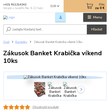
0
ks
+421 911214242
EUR
za
0 €
Volajte v čase(Po-Ne, 8-22 hod.)
Menu
Hľadať
Úvod
Banketky
Zákusok Banket Krabička víkend 10ks
Zákusok Banket Krabička víkend
10ks
Ohodnotiť produkt