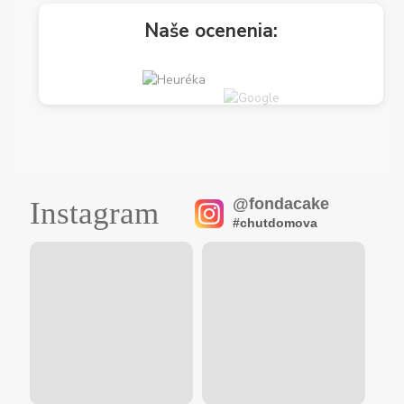
Naše ocenenia:
@fondacake
Instagram
#chutdomova