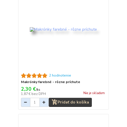
2 hodnotenie
Makrónky farebné - rôzne príchute
2,30 €
/
ks
Nie je skladom
1,87 €
bez DPH
Pridať do košíka