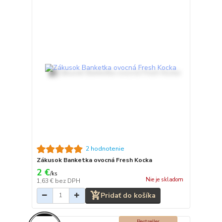
2 hodnotenie
Zákusok Banketka ovocná Fresh Kocka
2 €
/
ks
Nie je skladom
1,63 €
bez DPH
Pridať do košíka
Bestseller