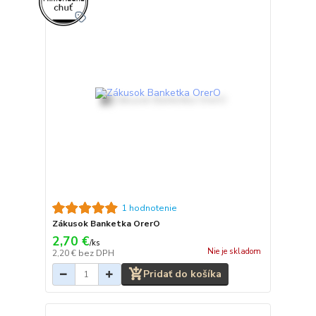
1 hodnotenie
Zákusok Banketka OrerO
2,70 €
/
ks
Nie je skladom
2,20 €
bez DPH
Pridať do košíka