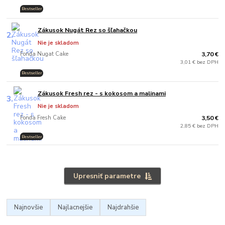
Bestseller
.
Zákusok Nugát Rez so šľahačkou
2.
Nie je skladom
Fonda Nugat Cake
3,70 €
3,01 € bez DPH
Bestseller
Zákusok Fresh rez - s kokosom a malinami
3.
Nie je skladom
Fonda Fresh Cake
3,50 €
2,85 € bez DPH
Bestseller
Upresniť parametre
Najnovšie
Najlacnejšie
Najdrahšie