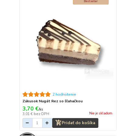
Bestseller
2 hodnotenie
Zákusok Nugát Rez so šľahačkou
3,70 €
/
ks
Nie je skladom
3,01 €
bez DPH
Pridať do košíka