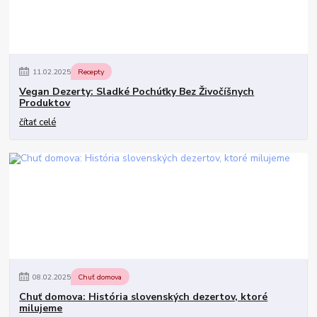
11
.
02
.
2025
Recepty
Vegan Dezerty: Sladké Pochúťky Bez Živočíšnych
Produktov
čítať celé
08
.
02
.
2025
Chuť domova
Chuť domova: História slovenských dezertov, ktoré
milujeme