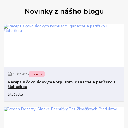
Novinky z nášho blogu
13
.
02
.
2025
Recepty
Recept s čokoládovým korpusom, ganache a parížskou
šľahačkou
čítať celé