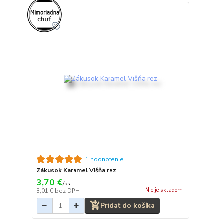
1 hodnotenie
Zákusok Karamel Višňa rez
3,70 €
/
ks
Nie je skladom
3,01 €
bez DPH
Pridať do košíka