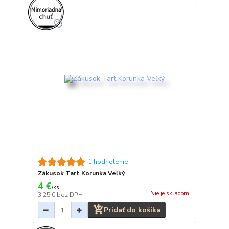
1 hodnotenie
Zákusok Tart Korunka Veľký
4 €
/
ks
Nie je skladom
3,25 €
bez DPH
Pridať do košíka