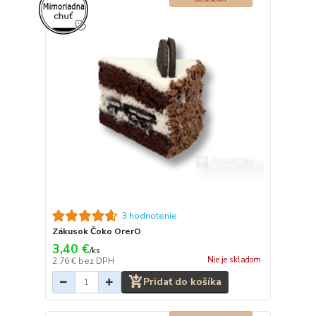
3 hodnotenie
Zákusok Čoko OrerO
3,40 €
/
ks
Nie je skladom
2,76 €
bez DPH
Pridať do košíka