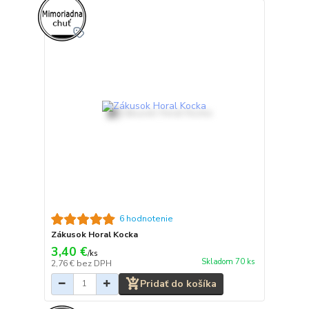
6 hodnotenie
Zákusok Horal Kocka
3,40 €
/
ks
Skladom 70 ks
2,76 €
bez DPH
Pridať do košíka