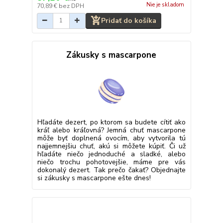
Nie je skladom
70,89 €
bez DPH
Pridať do košíka
Zákusky s mascarpone
Hľadáte dezert, po ktorom sa budete cítiť ako
kráľ alebo kráľovná? Jemná chuť mascarpone
môže byť doplnená ovocím, aby vytvorila tú
najjemnejšiu chuť, akú si môžete kúpiť. Či už
hľadáte niečo jednoduché a sladké, alebo
niečo trochu pohotovejšie, máme pre vás
dokonalý dezert. Tak prečo čakať? Objednajte
si zákusky s mascarpone ešte dnes!