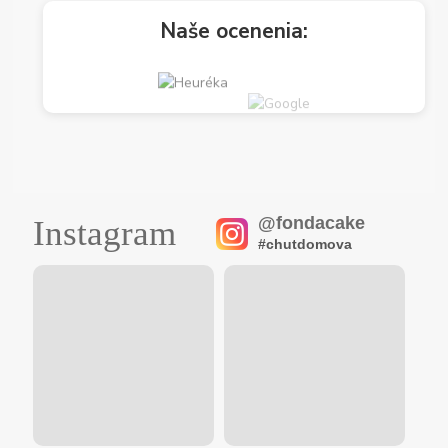
Naše ocenenia:
@fondacake
Instagram
#chutdomova