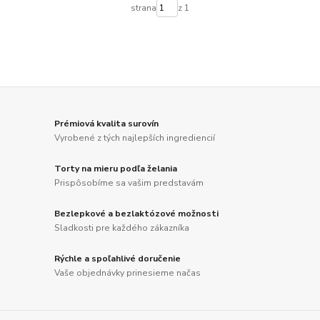
strana
z 1
Prémiová kvalita surovín
Vyrobené z tých najlepších ingrediencií
Torty na mieru podľa želania
Prispôsobíme sa vašim predstavám
Bezlepkové a bezlaktózové možnosti
Sladkosti pre každého zákazníka
Rýchle a spoľahlivé doručenie
Vaše objednávky prinesieme načas