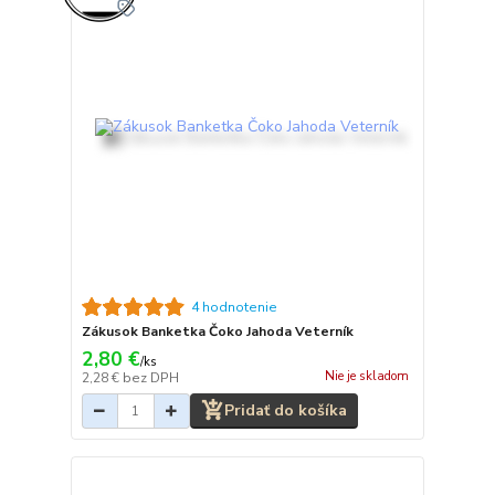
4 hodnotenie
Zákusok Banketka Čoko Jahoda Veterník
2,80 €
/
ks
Nie je skladom
2,28 €
bez DPH
Pridať do košíka