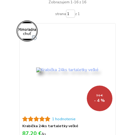
Zobrazujem 1-16 z 16
strana
z 1
91 €
- 4 %
1 hodnotenie
Krabička 24ks tartaletky veľké
87,20 €
/
ks