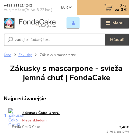
0
ks
+421 911214242
EUR
za
0 €
Volajte v čase(Po-Ne, 8-22 hod.)
Menu
Hľadať
Úvod
Zákusky
Zákusky s mascarpone
Zákusky s mascarpone - svieža
jemná chuť | FondaCake
Najpredávanejšie
Zákusok Čoko OrerO
1.
Nie je skladom
Fonda OrerO Cake
3,40 €
2,76 € bez DPH