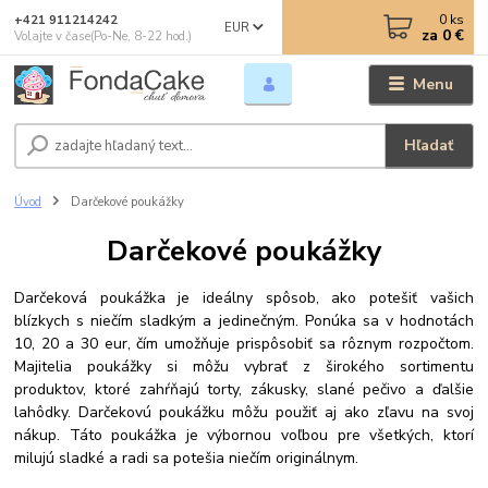
0
ks
+421 911214242
EUR
za
0 €
Volajte v čase(Po-Ne, 8-22 hod.)
Menu
Hľadať
Úvod
Darčekové poukážky
Darčekové poukážky
Darčeková poukážka je ideálny spôsob, ako potešiť vašich
blízkych s niečím sladkým a jedinečným. Ponúka sa v hodnotách
10, 20 a 30 eur, čím umožňuje prispôsobiť sa rôznym rozpočtom.
Majitelia poukážky si môžu vybrať z širokého sortimentu
produktov, ktoré zahŕňajú torty, zákusky, slané pečivo a ďalšie
lahôdky. Darčekovú poukážku môžu použiť aj ako zľavu na svoj
nákup. Táto poukážka je výbornou voľbou pre všetkých, ktorí
milujú sladké a radi sa potešia niečím originálnym.