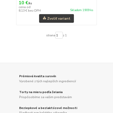
10 €
/
ks
cena od
Skladom 1909 ks
8,13 €
bez DPH
Zvoliť variant
strana
z 1
Prémiová kvalita surovín
Vyrobené z tých najlepších ingrediencií
Torty na mieru podľa želania
Prispôsobíme sa vašim predstavám
Bezlepkové a bezlaktózové možnosti
Sladkosti pre každého zákazníka