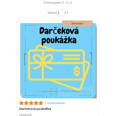
Zobrazujem 1-1 z 1
strana
z 1
Bestseller
1 hodnotenie
Darčeková poukážka
cena od