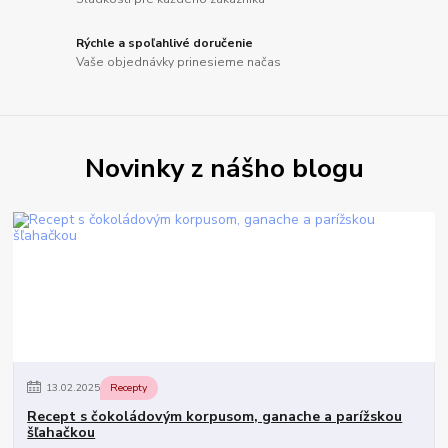
Rýchle a spoľahlivé doručenie
Vaše objednávky prinesieme načas
Novinky z nášho blogu
13
.
02
.
2025
Recepty
Recept s čokoládovým korpusom, ganache a parížskou
šľahačkou