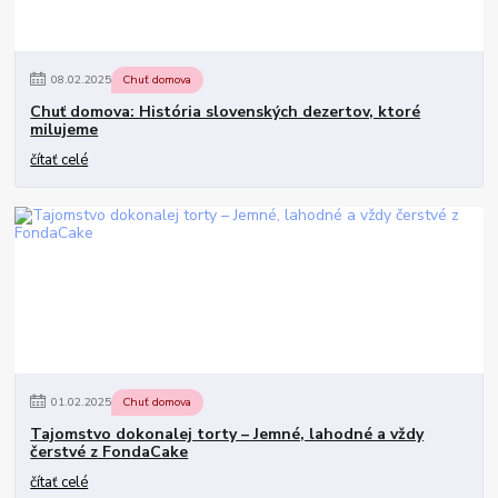
08
.
02
.
2025
Chuť domova
Chuť domova: História slovenských dezertov, ktoré
milujeme
čítať celé
01
.
02
.
2025
Chuť domova
Tajomstvo dokonalej torty – Jemné, lahodné a vždy
čerstvé z FondaCake
čítať celé