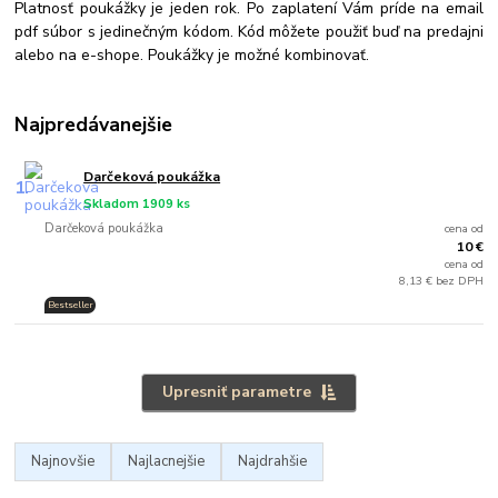
Platnosť poukážky je jeden rok. Po zaplatení Vám príde na email
pdf súbor s jedinečným kódom. Kód môžete použiť buď na predajni
alebo na e-shope. Poukážky je možné kombinovať.
Najpredávanejšie
Darčeková poukážka
1.
Skladom 1909 ks
Darčeková poukážka
cena od
10 €
cena od
8,13 € bez DPH
Bestseller
Upresniť parametre
Najnovšie
Najlacnejšie
Najdrahšie