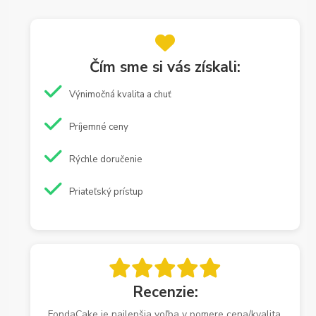
Čím sme si vás získali:
Výnimočná kvalita a chuť
Príjemné ceny
Rýchle doručenie
Priateľský prístup
Recenzie:
FondaCake je najlepšia voľba v pomere cena/kvalita.