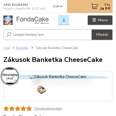
0
ks
+421 911214242
EUR
za
0 €
Volajte v čase(Po-Ne, 8-22 hod.)
Menu
Hľadať
Úvod
Banketky
Zákusok Banketka CheeseCake
Zákusok Banketka CheeseCake
Ohodnotiť produkt