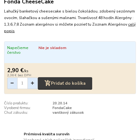
Fonda CheeseCake
Lahučký banketový cheesecake s bielou čokoládou, zdobený sezónnym
ovocím, šlahačkou a sušenými malinami. Trvanlivosť 48 hodín Alergény :
1,3,6,7,8 Zoznam alergénov si môžete pozrieť tu Zoznam Alergénov
celý
popis
Napečieme
Nie je skladom
čerstvo
2,90 €
/
ks
2,36 €
bez DPH
Pridať do košíka
Číslo produktu:
20.20.14
Vyrobené firmou:
FondaCake
Chuť zákusku:
vanilkový zákusok
Prémiová kvalita surovín