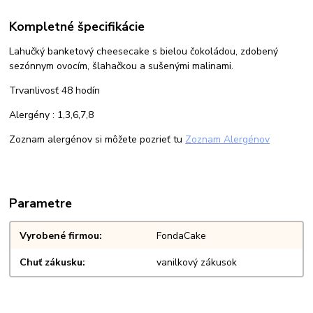
Kompletné špecifikácie
Lahučký banketový cheesecake s bielou čokoládou, zdobený
sezónnym ovocím, šlahačkou a sušenými malinami.
Trvanlivosť 48 hodín
Alergény : 1,3,6,7,8
Zoznam alergénov si môžete pozrieť tu
Zoznam Alergénov
Parametre
Vyrobené firmou
FondaCake
Chuť zákusku
vanilkový zákusok