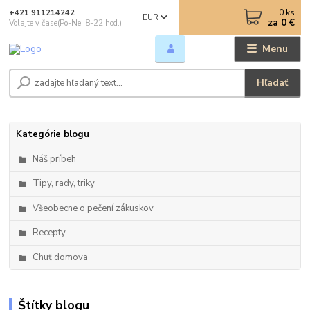
0
ks
+421 911214242
EUR
za
0 €
Volajte v čase(Po-Ne, 8-22 hod.)
Menu
Hľadať
Kategórie blogu
Náš príbeh
Tipy, rady, triky
Všeobecne o pečení zákuskov
Recepty
Chuť domova
Štítky blogu