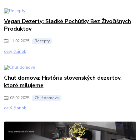
Vegan Dezerty: Sladké Pochúťky Bez Živočíšnych
Produktov
11
.
02
.
2025
Recepty
celý článok
Chuť domova: História slovenských dezertov,
ktoré milujeme
08
.
02
.
2025
Chuť domova
celý článok