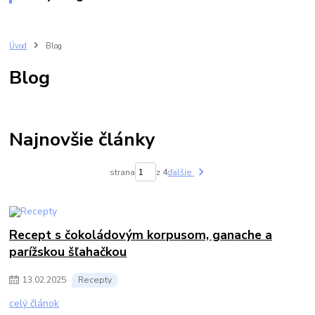
Úvod
Blog
Blog
Najnovšie články
strana
z 4
ďalšie
Recept s čokoládovým korpusom, ganache a
parížskou šľahačkou
13
.
02
.
2025
Recepty
celý článok