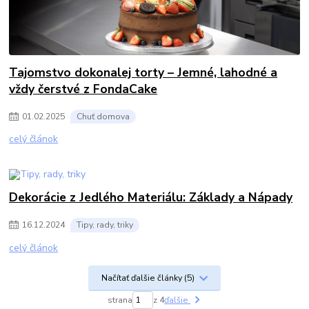
Tajomstvo dokonalej torty – Jemné, lahodné a
vždy čerstvé z FondaCake
01
.
02
.
2025
Chuť domova
celý článok
Dekorácie z Jedlého Materiálu: Základy a Nápady
16
.
12
.
2024
Tipy, rady, triky
celý článok
Načítať ďalšie články (5)
strana
z 4
ďalšie