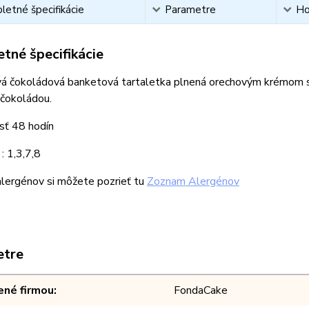
etné špecifikácie
Parametre
Ho
tné špecifikácie
á čokoládová banketová tartaletka plnená orechovým krémo
 čokoládou.
sť 48 hodín
: 1,3,7,8
lergénov si môžete pozrieť tu
Zoznam Alergénov
etre
ené firmou
FondaCake