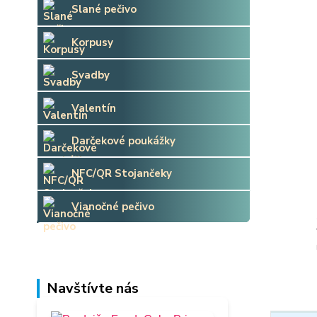
Slané pečivo
Korpusy
Svadby
Valentín
Darčekové poukážky
NFC/QR Stojančeky
Vianočné pečivo
Navštívte nás