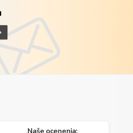
u
Naše ocenenia: