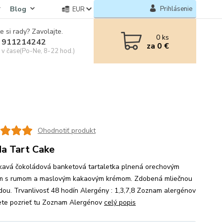
Blog
Prihlásenie
EUR
e si rady? Zavolajte.
0
ks
 911214242
za
0 €
e v čase(Po-Ne, 8-22 hod.)
Ohodnotiť produkt
a Tart Cake
avá čokoládová banketová tartaletka plnená orechovým
 s rumom a maslovým kakaovým krémom. Zdobená mliečnou
dou. Trvanlivosť 48 hodín Alergény : 1,3,7,8 Zoznam alergénov
ete pozrieť tu Zoznam Alergénov
celý popis