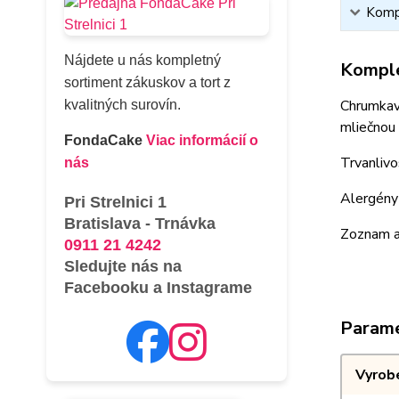
Kompl
Nájdete u nás kompletný
Komple
sortiment zákuskov a tort z
Chrumkav
kvalitných surovín.
mliečnou
FondaCake
Viac informácií o
Trvanlivo
nás
Alergény 
Pri Strelnici 1
Bratislava - Trnávka
Zoznam a
0911 21 4242
Sledujte nás na
Facebooku a Instagrame
Param
Vyrob