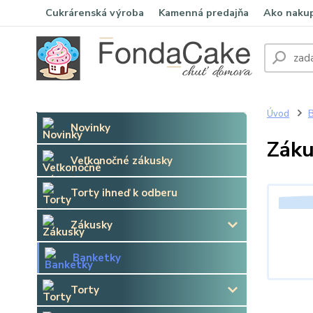
Cukrárenská výroba
Kamenná predajňa
Ako naku
Úvod
B
Novinky
Záku
Veľkonočné zákusky
Torty ihneď k odberu
Zákusky
Banketky
Torty