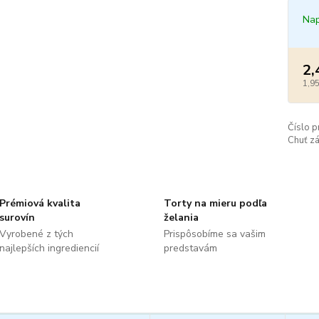
Nap
2,
1,95
Číslo p
Chuť zá
Prémiová kvalita
Torty na mieru podľa
surovín
želania
Vyrobené z tých
Prispôsobíme sa vašim
najlepších ingrediencií
predstavám