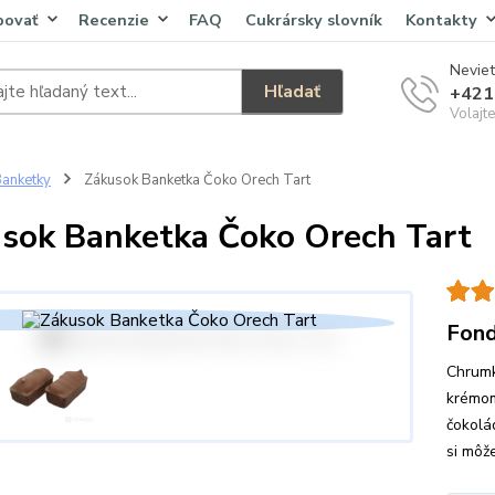
povať
Recenzie
FAQ
Cukrársky slovník
Kontakty
Neviet
Hľadať
+421
Volajt
anketky
Zákusok Banketka Čoko Orech Tart
sok Banketka Čoko Orech Tart
Fond
Chrumk
krémom
čokolá
si môž