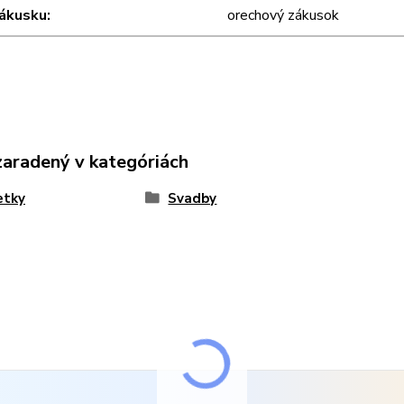
zákusku
orechový zákusok
zaradený v kategóriách
etky
Svadby