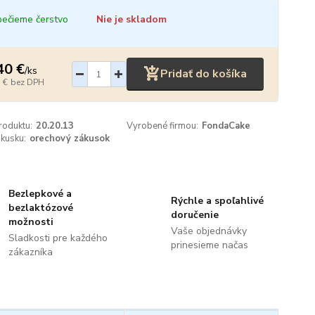
ečieme čerstvo
Nie je skladom
40 €
/
ks
Pridať do košíka
 €
bez DPH
roduktu:
20.20.13
Vyrobené firmou:
FondaCake
kusku:
orechový zákusok
Bezlepkové a
Rýchle a spoľahlivé
bezlaktózové
doručenie
možnosti
Vaše objednávky
Sladkosti pre každého
prinesieme načas
zákazníka