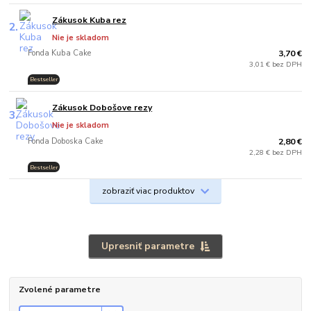
Zákusok Kuba rez
2.
Nie je skladom
Fonda Kuba Cake
3,70 €
3,01 € bez DPH
Bestseller
Zákusok Dobošove rezy
3.
Nie je skladom
Fonda Doboska Cake
2,80 €
2,28 € bez DPH
Bestseller
zobraziť viac produktov
Upresniť parametre
Zvolené parametre