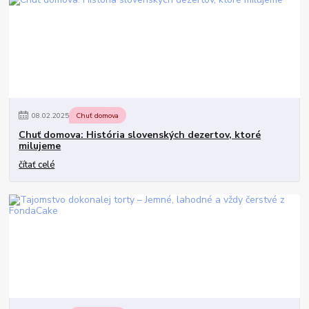
08
.
02
.
2025
Chuť domova
Chuť domova: História slovenských dezertov, ktoré
milujeme
čítať celé