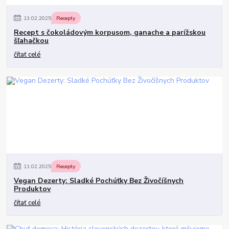
13
.
02
.
2025
Recepty
Recept s čokoládovým korpusom, ganache a parížskou
šľahačkou
čítať celé
11
.
02
.
2025
Recepty
Vegan Dezerty: Sladké Pochúťky Bez Živočíšnych
Produktov
čítať celé