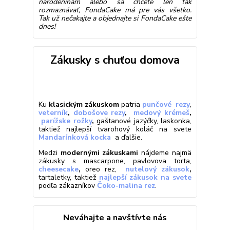
narodeninám alebo sa chcete len tak
rozmaznávať, FondaCake má pre vás všetko.
Tak už nečakajte a objednajte si FondaCake ešte
dnes!
Zákusky s chuťou domova
Ku
klasickým zákuskom
patria
punčové
rezy
,
veterník
,
dobošove rezy
,
medový krémeš
,
parížske rožky
,
gaštanové jazýčky, laskonka,
taktiež najlepší tvarohový koláč na svete
Mandarínková kocka
a ďalšie.
Medzi
modernými zákuskami
nájdeme najmä
zákusky s mascarpone, pavlovova torta,
cheesecake
,
oreo rez,
nutelový zákusok
,
tartaletky, taktiež
najlepší zákusok na svete
podľa zákazníkov
Čoko-malina rez
.
Neváhajte a navštívte nás