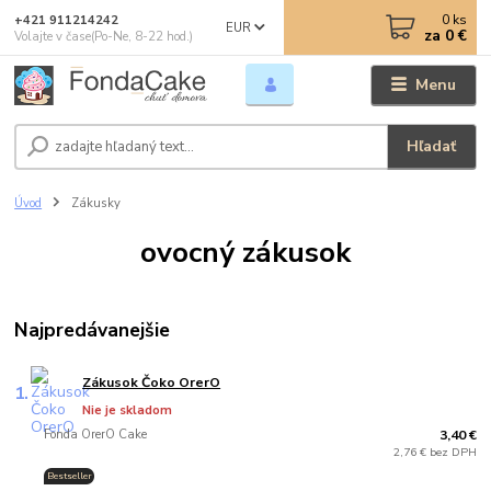
0
ks
+421 911214242
EUR
za
0 €
Volajte v čase(Po-Ne, 8-22 hod.)
Menu
Hľadať
Úvod
Zákusky
ovocný zákusok
Najpredávanejšie
Zákusok Čoko OrerO
1.
Nie je skladom
Fonda OrerO Cake
3,40 €
2,76 € bez DPH
Bestseller
.