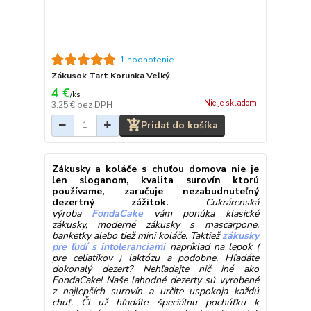
1 hodnotenie
Zákusok Tart Korunka Veľký
4 €
/
ks
Nie je skladom
3,25 €
bez DPH
Pridať do košíka
Zákusky a koláče s chuťou domova nie je
len sloganom, kvalita surovín ktorú
používame, zaručuje nezabudnuteľný
dezertný zážitok.
Cukrárenská
výroba
FondaCake
vám ponúka klasické
zákusky, moderné zákusky s mascarpone,
banketky alebo tiež mini koláče. Taktiež
zákusky
pre ľudí s intoleranciami
napríklad na lepok (
pre celiatikov ) laktózu a podobne. Hľadáte
dokonalý dezert? Nehľadajte nič iné ako
FondaCake! Naše lahodné dezerty sú vyrobené
z najlepších surovín a určite uspokoja každú
chuť. Či už hľadáte špeciálnu pochúťku k