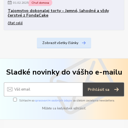
01
.
02
.
2025
Chuť domova
Tajomstvo dokonalej torty – Jemné, lahodné a vždy
čerstvé z FondaCake
čítať celé
Zobraziť všetky články
Sladké novinky do vášho e-mailu
Prihlásiť sa
Súhlasím so
spracovaním osobných údajov
za účelom zasielania newslettera.
Môžete sa kedykoľvek odhlásiť.