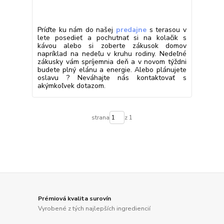
Príďte ku nám do našej
predajne
s terasou v
lete posedieť a pochutnať si na kolačik s
kávou alebo si zoberte zákusok domov
napríklad na nedeľu v kruhu rodiny. Nedeľné
zákusky vám spríjemnia deň a v novom týždni
budete plný elánu a energie. Alebo plánujete
oslavu ? Neváhajte nás kontaktovať s
akýmkoľvek dotazom.
strana
z 1
Prémiová kvalita surovín
Vyrobené z tých najlepších ingrediencií