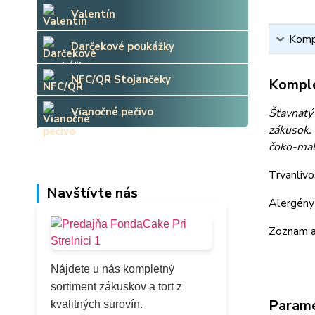
Valentín
Kompl
Darčekové poukážky
NFC/QR Stojančeky
Komple
Vianočné pečivo
Šťavnatý
zákusok. 
čoko-mali
Trvanlivo
Navštívte nás
Alergény 
Zoznam a
Nájdete u nás kompletný
sortiment zákuskov a tort z
Param
kvalitných surovín.