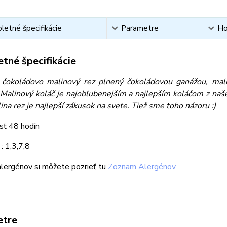
etné špecifikácie
Parametre
Ho
tné špecifikácie
 čokoládovo malinový rez plnený čokoládovou ganážou, mal
Malinový koláč je najobľubenejším a najlepším koláčom z našej
na rez je najlepší zákusok na svete. Tiež sme toho názoru :)
sť 48 hodín
: 1,3,7,8
lergénov si môžete pozrieť tu
Zoznam Alergénov
etre