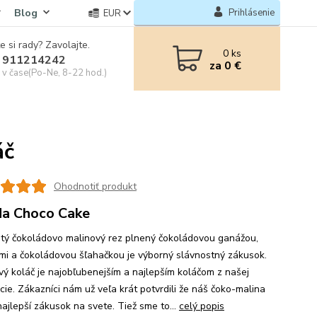
Blog
Prihlásenie
EUR
e si rady? Zavolajte.
0
ks
 911214242
za
0 €
e v čase(Po-Ne, 8-22 hod.)
áč
Ohodnotiť produkt
a Choco Cake
tý čokoládovo malinový rez plnený čokoládovou ganážou,
mi a čokoládovou šľahačkou je výborný slávnostný zákusok.
vý koláč je najobľubenejším a najlepším koláčom z našej
cie. Zákazníci nám už veľa krát potvrdili že náš čoko-malina
najlepší zákusok na svete. Tiež sme to...
celý popis