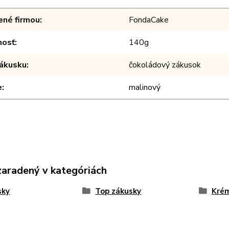
ené firmou
FondaCake
osť
140g
zákusku
čokoládový zákusok
e
malinový
zaradený v kategóriách
sky
Top zákusky
Krém