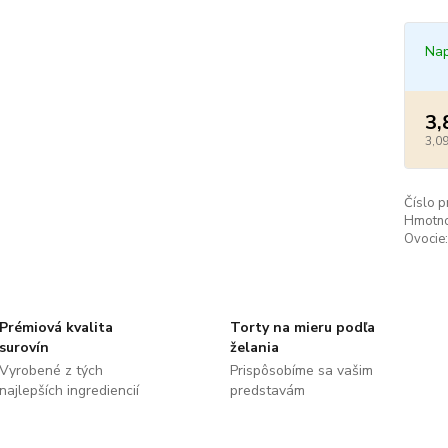
Nap
3,
3,09
Číslo p
Hmotno
Ovocie:
Prémiová kvalita
Torty na mieru podľa
surovín
želania
Vyrobené z tých
Prispôsobíme sa vašim
najlepších ingrediencií
predstavám