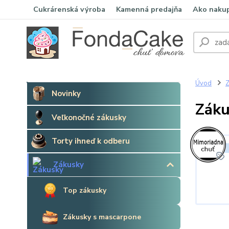
Cukrárenská výroba
Kamenná predajňa
Ako naku
Úvod
Z
Novinky
Záku
Veľkonočné zákusky
Torty ihneď k odberu
Zákusky
Top zákusky
Zákusky s mascarpone