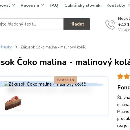
povať
Recenzie
FAQ
Cukrársky slovník
Kontakty
Neviet
Hľadať
+421
Volajt
ákusky
Zákusok Čoko malina - malinový koláč
sok Čoko malina - malinový kol
Bestseller
Fond
Šťavna
malina
Malino
produk
rez je 