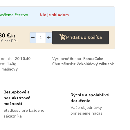
ečieme čerstvo
Nie je skladom
80 €
/
ks
Pridať do košíka
 €
bez DPH
roduktu:
20.10.40
Vyrobené firmou:
FondaCake
sť:
140g
Chuť zákusku:
čokoládový zákusok
malinový
Bezlepkové a
Rýchle a spoľahlivé
bezlaktózové
doručenie
možnosti
Vaše objednávky
Sladkosti pre každého
prinesieme načas
zákazníka