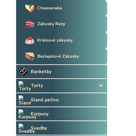
Cheesecake
Zákusky Rezy
Krémové zákusky
Bezlepkové Zákusky
Banketky
Torty
Slané pečivo
Korpusy
Svadby