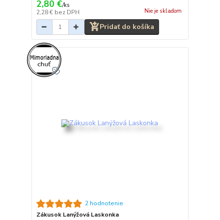
2,80 €
/
ks
Nie je skladom
2,28 €
bez DPH
Pridať do košíka
2 hodnotenie
Zákusok Lanýžová Laskonka