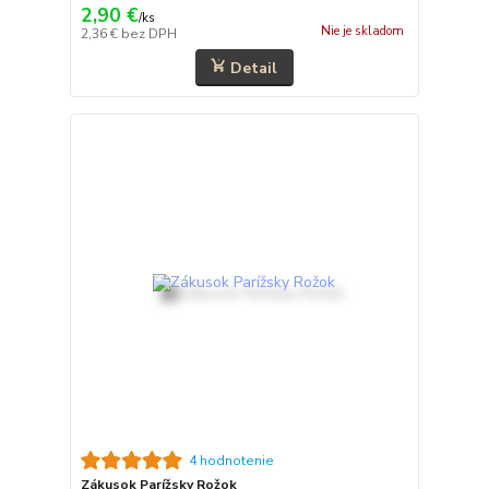
2,90 €
/
ks
Nie je skladom
2,36 €
bez DPH
Detail
4 hodnotenie
Zákusok Parížsky Rožok