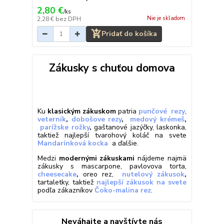
2,80 €
/
ks
Nie je skladom
2,28 €
bez DPH
Pridať do košíka
Zákusky s chuťou domova
Ku
klasickým zákuskom
patria
punčové
rezy
,
veterník
,
dobošove rezy
,
medový krémeš
,
parížske rožky
,
gaštanové jazýčky, laskonka,
taktiež najlepší tvarohový koláč na svete
Mandarínková kocka
a ďalšie.
Medzi
modernými zákuskami
nájdeme najmä
zákusky s mascarpone, pavlovova torta,
cheesecake
,
oreo rez,
nutelový zákusok
,
tartaletky, taktiež
najlepší zákusok na svete
podľa zákazníkov
Čoko-malina rez
.
Neváhajte a navštívte nás