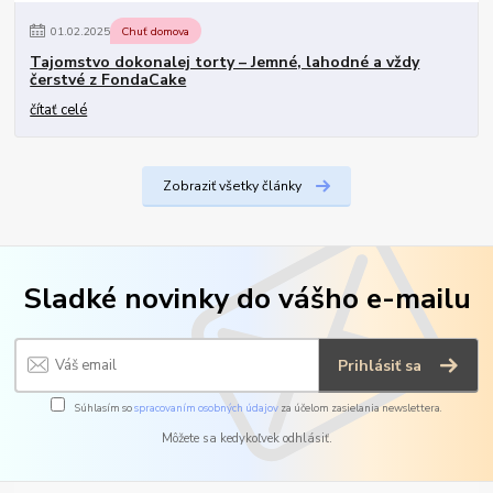
01
.
02
.
2025
Chuť domova
Tajomstvo dokonalej torty – Jemné, lahodné a vždy
čerstvé z FondaCake
čítať celé
Zobraziť všetky články
Sladké novinky do vášho e-mailu
Prihlásiť sa
Súhlasím so
spracovaním osobných údajov
za účelom zasielania newslettera.
Môžete sa kedykoľvek odhlásiť.