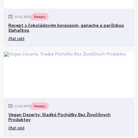
13
.
02
.
2025
Recepty
Recept s čokoládovým korpusom, ganache a parížskou
šľahačkou
čítať celé
11
.
02
.
2025
Recepty
Vegan Dezerty: Sladké Pochúťky Bez Živočíšnych
Produktov
čítať celé