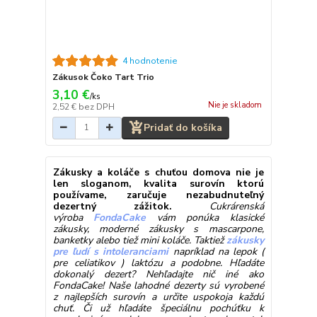
4 hodnotenie
Zákusok Čoko Tart Trio
3,10 €
/
ks
Nie je skladom
2,52 €
bez DPH
Pridať do košíka
Zákusky a koláče s chuťou domova nie je
len sloganom, kvalita surovín ktorú
používame, zaručuje nezabudnuteľný
dezertný zážitok.
Cukrárenská
výroba
FondaCake
vám ponúka klasické
zákusky, moderné zákusky s mascarpone,
banketky alebo tiež mini koláče. Taktiež
zákusky
pre ľudí s intoleranciami
napríklad na lepok (
pre celiatikov ) laktózu a podobne. Hľadáte
dokonalý dezert? Nehľadajte nič iné ako
FondaCake! Naše lahodné dezerty sú vyrobené
z najlepších surovín a určite uspokoja každú
chuť. Či už hľadáte špeciálnu pochúťku k