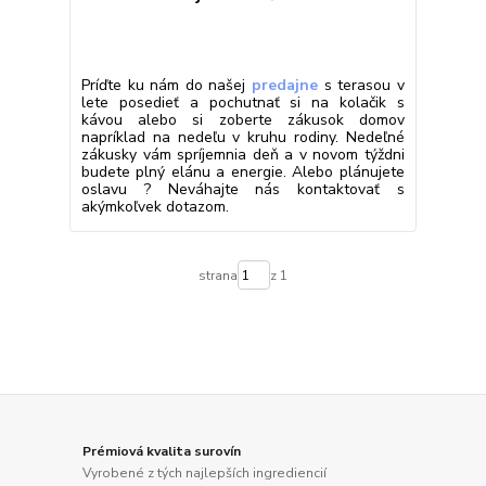
Príďte ku nám do našej
predajne
s terasou v
lete posedieť a pochutnať si na kolačik s
kávou alebo si zoberte zákusok domov
napríklad na nedeľu v kruhu rodiny. Nedeľné
zákusky vám spríjemnia deň a v novom týždni
budete plný elánu a energie. Alebo plánujete
oslavu ? Neváhajte nás kontaktovať s
akýmkoľvek dotazom.
strana
z 1
Prémiová kvalita surovín
Vyrobené z tých najlepších ingrediencií