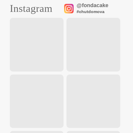
@fondacake
Instagram
#chutdomova