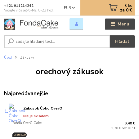
0
ks
+421 911214242
EUR
za
0 €
Volajte v čase(Po-Ne, 8-22 hod.)
Menu
Hľadať
Úvod
Zákusky
orechový zákusok
Najpredávanejšie
Zákusok Čoko OrerO
1.
Nie je skladom
Fonda OrerO Cake
3,40 €
2,76 € bez DPH
Bestseller
.