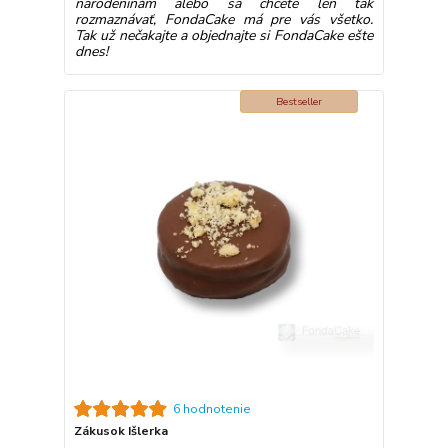
narodeninám alebo sa chcete len tak
rozmaznávať, FondaCake má pre vás všetko.
Tak už nečakajte a objednajte si FondaCake ešte
dnes!
Bestseller
6 hodnotenie
Zákusok Išlerka