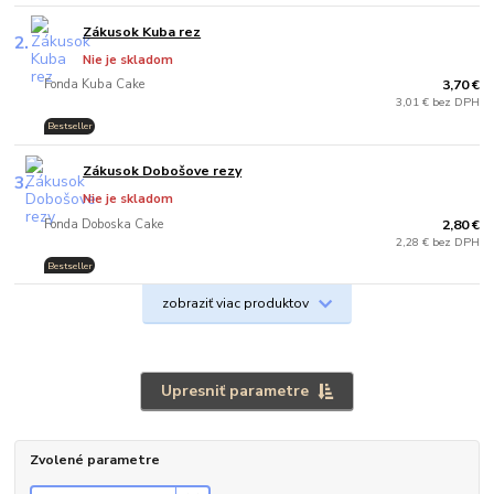
Zákusok Kuba rez
2.
Nie je skladom
Fonda Kuba Cake
3,70 €
3,01 € bez DPH
Bestseller
Zákusok Dobošove rezy
3.
Nie je skladom
Fonda Doboska Cake
2,80 €
2,28 € bez DPH
Bestseller
zobraziť viac produktov
Upresniť parametre
Zvolené parametre