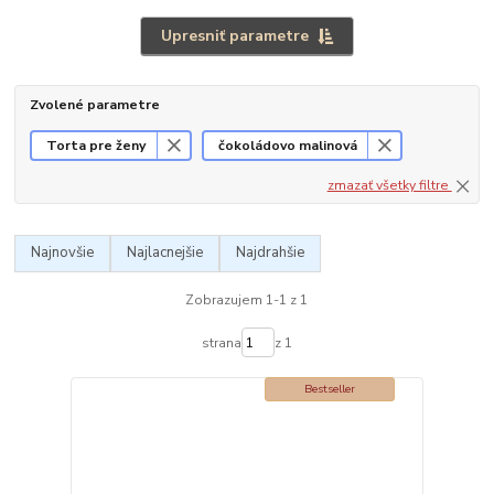
Upresniť parametre
Zvolené parametre
Torta pre ženy
čokoládovo malinová
zmazať všetky filtre
Najnovšie
Najlacnejšie
Najdrahšie
Zobrazujem 1-1 z 1
strana
z 1
Bestseller