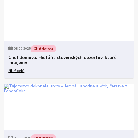
08
.
02
.
2025
Chuť domova
Chuť domova: História slovenských dezertov, ktoré
milujeme
čítať celé
01
.
02
.
2025
Chuť domova