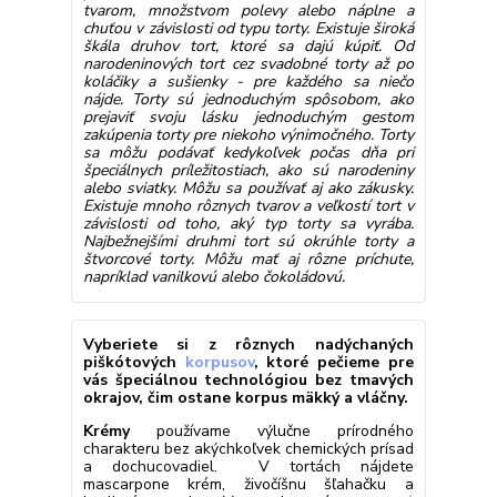
tvarom, množstvom polevy alebo náplne a
chuťou v závislosti od typu torty. Existuje široká
škála druhov tort, ktoré sa dajú kúpiť. Od
narodeninových tort cez svadobné torty až po
koláčiky a sušienky - pre každého sa niečo
nájde. Torty sú jednoduchým spôsobom, ako
prejaviť svoju lásku jednoduchým gestom
zakúpenia torty pre niekoho výnimočného. Torty
sa môžu podávať kedykoľvek počas dňa pri
špeciálnych príležitostiach, ako sú narodeniny
alebo sviatky. Môžu sa používať aj ako zákusky.
Existuje mnoho rôznych tvarov a veľkostí tort v
závislosti od toho, aký typ torty sa vyrába.
Najbežnejšími druhmi tort sú okrúhle torty a
štvorcové torty. Môžu mať aj rôzne príchute,
napríklad vanilkovú alebo čokoládovú.
Vyberiete si z rôznych nadýchaných
piškótových
korpusov
, ktoré pečieme pre
vás špeciálnou technológiou bez tmavých
okrajov, čim ostane korpus mäkký a vláčny.
Krémy
používame výlučne prírodného
charakteru bez akýchkoľvek chemických prísad
a dochucovadiel. V tortách nájdete
mascarpone krém, živočíšnu šľahačku a