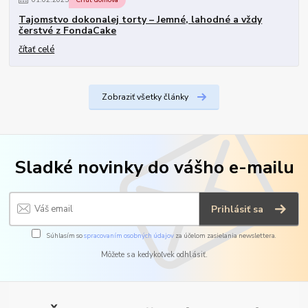
Tajomstvo dokonalej torty – Jemné, lahodné a vždy
čerstvé z FondaCake
čítať celé
Zobraziť všetky články
Sladké novinky do vášho e-mailu
Prihlásiť sa
Súhlasím so
spracovaním osobných údajov
za účelom zasielania newslettera.
Môžete sa kedykoľvek odhlásiť.