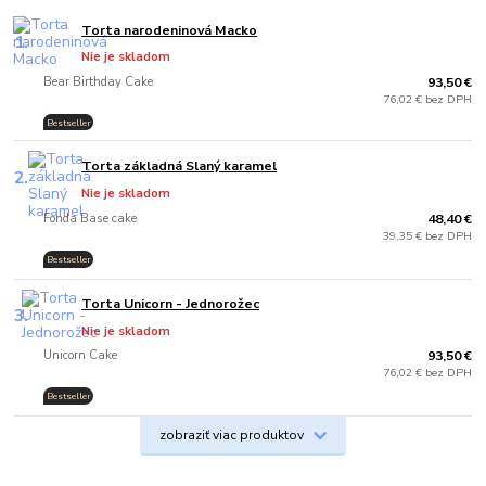
Torta narodeninová Macko
1.
Nie je skladom
Bear Birthday Cake
93,50 €
76,02 € bez DPH
Bestseller
Torta základná Slaný karamel
2.
Nie je skladom
Fonda Base cake
48,40 €
39,35 € bez DPH
Bestseller
.
Torta Unicorn - Jednorožec
3.
Nie je skladom
Unicorn Cake
93,50 €
76,02 € bez DPH
Bestseller
.
zobraziť viac produktov