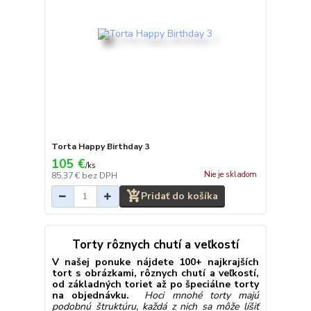
Torta Happy Birthday 3
105 €
/
ks
Nie je skladom
85,37 €
bez DPH
Pridať do košíka
Torty rôznych chutí a veľkostí
V našej ponuke nájdete 100+ najkrajších
tort s obrázkami, rôznych chutí a veľkostí,
od základných toriet až po špeciálne torty
na objednávku.
Hoci mnohé torty majú
podobnú štruktúru, každá z nich sa môže líšiť