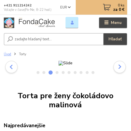
0
ks
+421 911214242
EUR
za
0 €
Volajte v čase(Po-Ne, 8-22 hod.)
Menu
Hľadať
Úvod
Torty
Torta pre ženy čokoládovo
malinová
Najpredávanejšie