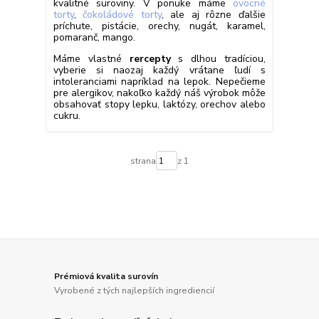
kvalitné suroviny. V ponuke máme
ovocné
torty
,
čokoládové torty
, ale aj rôzne ďalšie
príchute, pistácie, orechy, nugát, karamel,
pomaranč, mango.
Máme vlastné
rercepty
s dlhou tradíciou,
vyberie si naozaj každý vrátane ľudí s
intoleranciami napríklad na lepok. Nepečieme
pre alergikov, nakoľko každý náš výrobok môže
obsahovať stopy lepku, laktózy, orechov alebo
cukru.
strana
z 1
Prémiová kvalita surovín
Vyrobené z tých najlepších ingrediencií