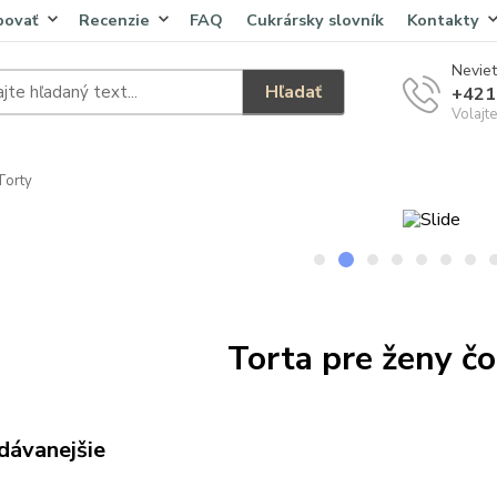
povať
Recenzie
FAQ
Cukrársky slovník
Kontakty
Neviet
Hľadať
+421
Volajt
Torty
Torta pre ženy č
dávanejšie