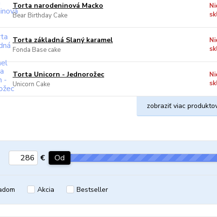
Torta narodeninová Macko
Ni
sk
Bear Birthday Cake
Torta základná Slaný karamel
Ni
sk
Fonda Base cake
Torta Unicorn - Jednorožec
Ni
sk
Unicorn Cake
zobraziť viac produkto
€
Od
adom
Akcia
Bestseller