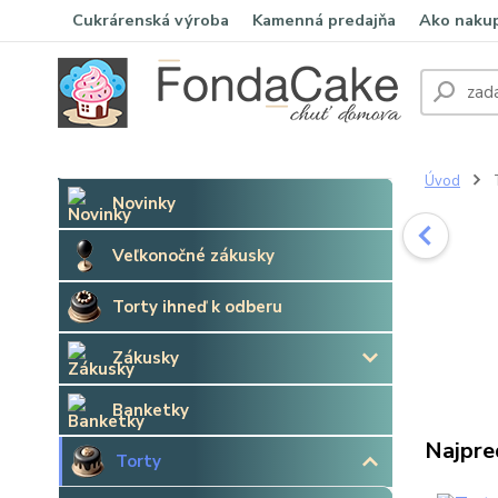
Cukrárenská výroba
Kamenná predajňa
Ako naku
Úvod
Novinky
Veľkonočné zákusky
Torty ihneď k odberu
Zákusky
Banketky
Najpre
Torty