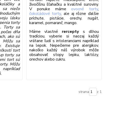
oláčiky a
živočíšnu šľahačku a kvalitné suroviny.
 sa niečo
V ponuke máme
ovocné torty
,
noduchým
čokoládové torty
, ale aj rôzne ďalšie
voju lásku
príchute, pistácie, orechy, nugát,
enia torty
karamel, pomaranč, mango.
. Torty sa
Máme vlastné
rercepty
s dlhou
 počas dňa
tradíciou, vyberie si naozaj každý
iach, ako sú
vrátane ľudí s intoleranciami napríklad
y. Môžu sa
na lepok. Nepečieme pre alergikov,
. Existuje
nakoľko každý náš výrobok môže
ľkostí tort
obsahovať stopy lepku, laktózy,
yp torty sa
orechov alebo cukru.
hmi tort sú
torty. Môžu
 napríklad
.
strana
z 1