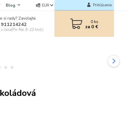
Blog
Prihlásenie
EUR
e si rady? Zavolajte.
0
ks
 911214242
za
0 €
e v čase(Po-Ne, 8-22 hod.)
okoládová