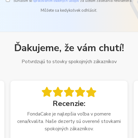
Súhlasím so
spracovaním osobných údajov
za účelom zasielania newslettera.
Môžete sa kedykoľvek odhlásiť.
Ďakujeme, že vám chutí!
Potvrdzujú to stovky spokojných zákazníkov
Recenzie:
FondaCake je najlepšia voľba v pomere
cena/kvalita. Naše dezerty sú overené stovkami
spokojných zákazníkov.