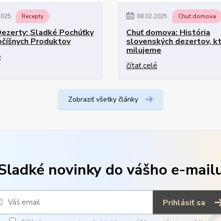
2025
Recepty
08
.
02
.
2025
Chuť domova
ezerty: Sladké Pochúťky
Chuť domova: História
očíšnych Produktov
slovenských dezertov, k
milujeme
é
čítať celé
Zobraziť všetky články
Sladké novinky do vášho e-mail
Prihlásiť sa