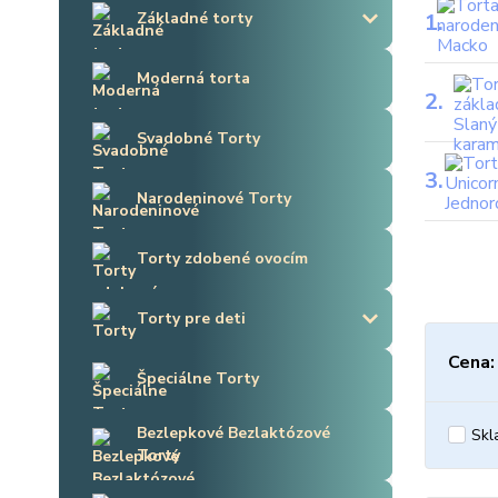
1.
Základné torty
Moderná torta
2.
Svadobné Torty
3.
Narodeninové Torty
Torty zdobené ovocím
Torty pre deti
Cena:
Špeciálne Torty
Bezlepkové Bezlaktózové
Skl
Torty