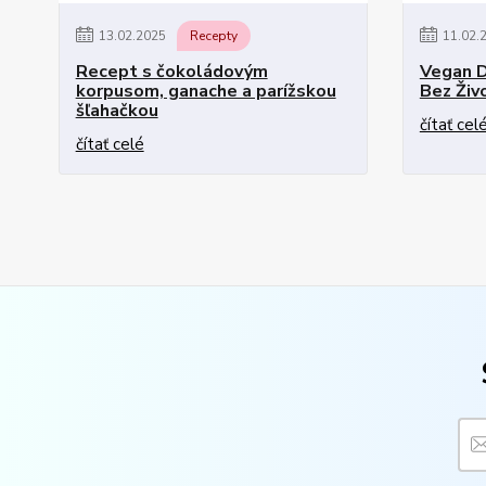
13
.
02
.
2025
Recepty
11
.
02
.
Recept s čokoládovým
Vegan D
korpusom, ganache a parížskou
Bez Živ
šľahačkou
čítať cel
čítať celé