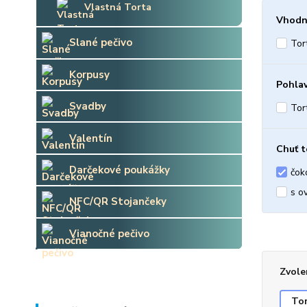
Vlastná Torta
Vhodn
Slané pečivo
Tor
Korpusy
Pohlav
Svadby
Tor
Valentín
Chuť t
Darčekové poukážky
čok
s o
NFC/QR Stojančeky
Vianočné pečivo
Zvole
Tor