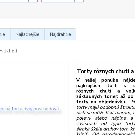
šie
Najlacnejšie
Najdrahšie
m 1-1 z 1
Torty rôznych chutí a
V našej ponuke nájd
najkrajších tort s o
rôznych chutí a veľk
základných toriet až po
torty na objednávku.
H
torty majú podobnú štruktú
nich sa môže líšiť tvarom
polevy alebo náplne a
závislosti od typu torty
široká škála druhov tort, k
kúpiť. Od narodeninovýc