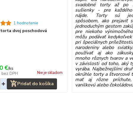
svadobné torty až po k
sušienky - pre každého
nájde. Torty sú jed
spôsobom, ako prejaviť s
1 hodnotenie
jednoduchým gestom zakúp
torta dvoj poschodová
pre niekoho výnimočného
môžu podávať kedykoľvek
pri špeciálnych príležitost
narodeniny alebo sviatk
používať aj ako zákusky
mnoho rôznych tvarov a ve
v závislosti od toho, aký t
0 €
/
ks
vyrába. Najbežnejšími dru
Nie je skladom
€
bez DPH
okrúhle torty a štvorcové 
mať aj rôzne príchute,
Pridať do košíka
vanilkovú alebo čokoládovú