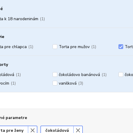
é
ta k 18 narodeninám
(1)
ie
ta pre chlapca
(1)
Torta pre mužov
(1)
Tort
orty
oládová
(1)
čokoládovo banánová
(1)
čoko
vocím
(1)
vanilková
(3)
né parametre
ta pre ženy
čokoládová