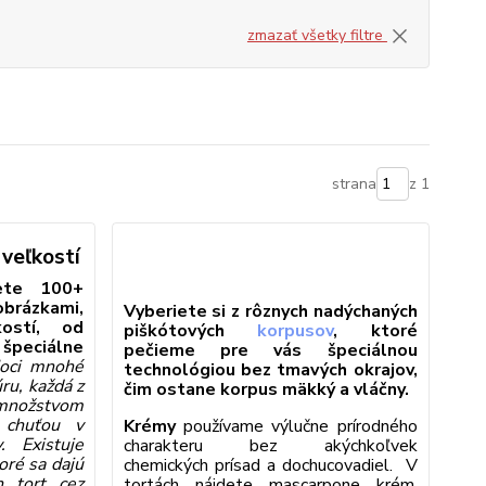
zmazať všetky filtre
strana
z 1
 veľkostí
ete 100+
brázkami,
Vyberiete si z rôznych nadýchaných
ostí, od
piškótových
korpusov
, ktoré
 špeciálne
pečieme pre vás špeciálnou
oci mnohé
technológiou bez tmavých okrajov,
ru, každá z
čim ostane korpus mäkký a vláčny.
, množstvom
 chuťou v
Krémy
používame výlučne prírodného
. Existuje
charakteru bez akýchkoľvek
toré sa dajú
chemických prísad a dochucovadiel. V
h tort cez
tortách nájdete mascarpone krém,