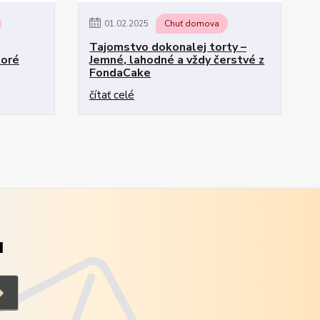
01
.
02
.
2025
Chuť domova
Tajomstvo dokonalej torty –
toré
Jemné, lahodné a vždy čerstvé z
FondaCake
čítať celé
u