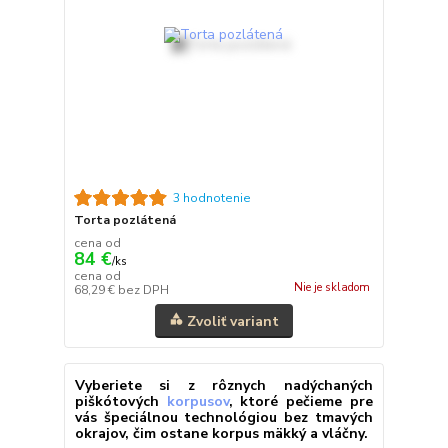
3 hodnotenie
Torta pozlátená
cena od
84 €
/
ks
cena od
Nie je skladom
68,29 €
bez DPH
Zvoliť variant
Vyberiete si z rôznych nadýchaných
piškótových
korpusov
, ktoré pečieme pre
vás špeciálnou technológiou bez tmavých
okrajov, čim ostane korpus mäkký a vláčny.