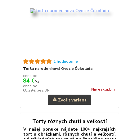
1 hodnotenie
Torta narodeninová Ovocie Čokoláda
cena od
84 €
/
ks
cena od
Nie je skladom
68,29 €
bez DPH
Zvoliť variant
Torty rôznych chutí a veľkostí
V našej ponuke nájdete 100+ najkrajších
tort s obrázkami, rôznych chutí a veľkostí,