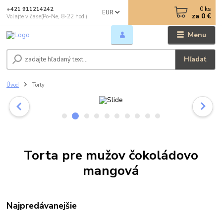
0
ks
+421 911214242
EUR
za
0 €
Volajte v čase(Po-Ne, 8-22 hod.)
Menu
Hľadať
Úvod
Torty
Torta pre mužov čokoládovo
mangová
Najpredávanejšie