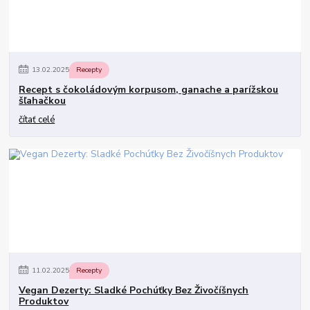
13
.
02
.
2025
Recepty
Recept s čokoládovým korpusom, ganache a parížskou
šľahačkou
čítať celé
11
.
02
.
2025
Recepty
Vegan Dezerty: Sladké Pochúťky Bez Živočíšnych
Produktov