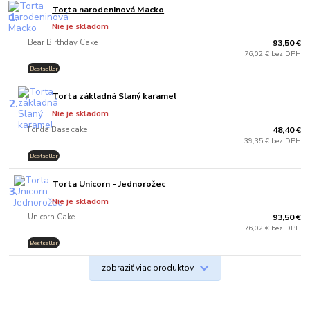
Torta narodeninová Macko
1.
Nie je skladom
Bear Birthday Cake
93,50 €
76,02 € bez DPH
Bestseller
Torta základná Slaný karamel
2.
Nie je skladom
Fonda Base cake
48,40 €
39,35 € bez DPH
Bestseller
.
Torta Unicorn - Jednorožec
3.
Nie je skladom
Unicorn Cake
93,50 €
76,02 € bez DPH
Bestseller
.
zobraziť viac produktov