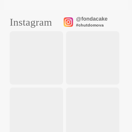
@fondacake
Instagram
#chutdomova