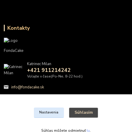
Kontakty
FondaCake
Katrinec Milan
+421 911214242
Volajte v čase(Po-Ne, 8-22 hod.)
info@fondacake.sk
Súhlasím
Nastavenia
@FondaCake s.r.o.
Súhlas môžete odmietnuť
tu
.