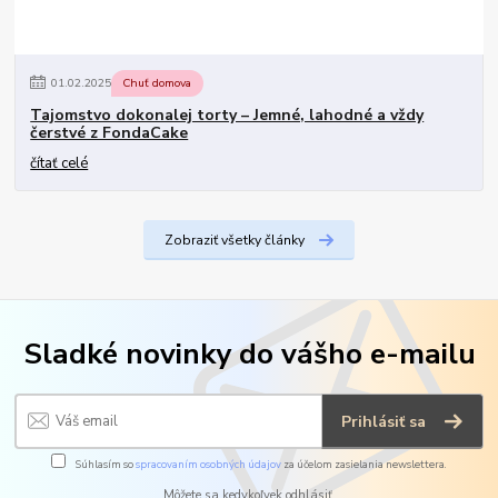
01
.
02
.
2025
Chuť domova
Tajomstvo dokonalej torty – Jemné, lahodné a vždy
čerstvé z FondaCake
čítať celé
Zobraziť všetky články
Sladké novinky do vášho e-mailu
Prihlásiť sa
Súhlasím so
spracovaním osobných údajov
za účelom zasielania newslettera.
Môžete sa kedykoľvek odhlásiť.