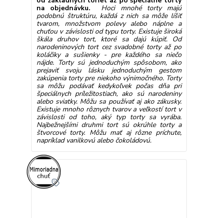
od základných toriet až po špeciálne torty
na objednávku.
Hoci mnohé torty majú
podobnú štruktúru, každá z nich sa môže líšiť
tvarom, množstvom polevy alebo náplne a
chuťou v závislosti od typu torty. Existuje široká
škála druhov tort, ktoré sa dajú kúpiť. Od
narodeninových tort cez svadobné torty až po
koláčiky a sušienky - pre každého sa niečo
nájde. Torty sú jednoduchým spôsobom, ako
prejaviť svoju lásku jednoduchým gestom
zakúpenia torty pre niekoho výnimočného. Torty
sa môžu podávať kedykoľvek počas dňa pri
špeciálnych príležitostiach, ako sú narodeniny
alebo sviatky. Môžu sa používať aj ako zákusky.
Existuje mnoho rôznych tvarov a veľkostí tort v
závislosti od toho, aký typ torty sa vyrába.
Najbežnejšími druhmi tort sú okrúhle torty a
štvorcové torty. Môžu mať aj rôzne príchute,
napríklad vanilkovú alebo čokoládovú.