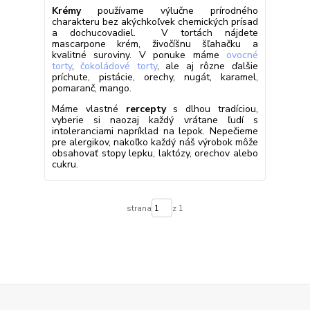
Krémy
používame výlučne prírodného
charakteru bez akýchkoľvek chemických prísad
a dochucovadiel. V tortách nájdete
mascarpone krém, živočíšnu šľahačku a
kvalitné suroviny. V ponuke máme
ovocné
torty
,
čokoládové torty
, ale aj rôzne ďalšie
príchute, pistácie, orechy, nugát, karamel,
pomaranč, mango.
Máme vlastné
rercepty
s dlhou tradíciou,
vyberie si naozaj každý vrátane ľudí s
intoleranciami napríklad na lepok. Nepečieme
pre alergikov, nakoľko každý náš výrobok môže
obsahovať stopy lepku, laktózy, orechov alebo
cukru.
strana
z 1