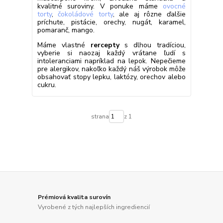
kvalitné suroviny. V ponuke máme
ovocné
torty
,
čokoládové torty
, ale aj rôzne ďalšie
príchute, pistácie, orechy, nugát, karamel,
pomaranč, mango.
Máme vlastné
rercepty
s dlhou tradíciou,
vyberie si naozaj každý vrátane ľudí s
intoleranciami napríklad na lepok. Nepečieme
pre alergikov, nakoľko každý náš výrobok môže
obsahovať stopy lepku, laktózy, orechov alebo
cukru.
strana
z 1
Prémiová kvalita surovín
Vyrobené z tých najlepších ingrediencií