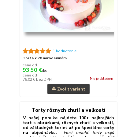
1 hodnotenie
Torta k 70 narodeninám
cena od
93,50 €
/
ks
cena od
Nie je skladom
76,02 €
bez DPH
Zvoliť variant
Torty rôznych chutí a veľkostí
V našej ponuke nájdete 100+ najkrajších
tort s obrázkami, rôznych chutí a veľkostí,
od základných toriet až po špeciálne torty
na objednávku.
Hoci mnohé torty majú