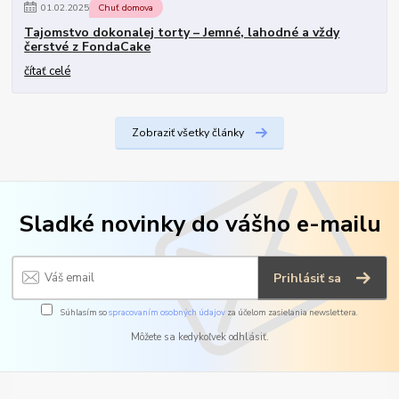
01
.
02
.
2025
Chuť domova
Tajomstvo dokonalej torty – Jemné, lahodné a vždy
čerstvé z FondaCake
čítať celé
Zobraziť všetky články
Sladké novinky do vášho e-mailu
Prihlásiť sa
Súhlasím so
spracovaním osobných údajov
za účelom zasielania newslettera.
Môžete sa kedykoľvek odhlásiť.