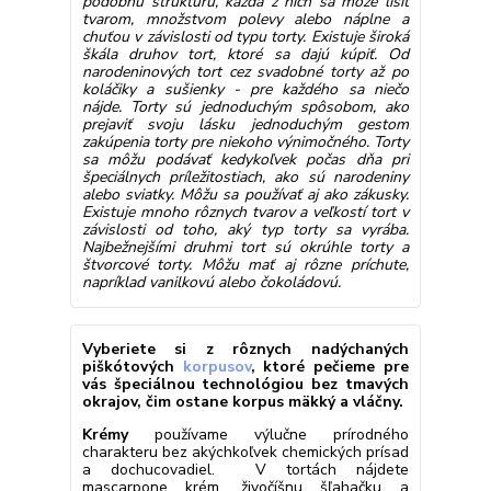
podobnú štruktúru, každá z nich sa môže líšiť
tvarom, množstvom polevy alebo náplne a
chuťou v závislosti od typu torty. Existuje široká
škála druhov tort, ktoré sa dajú kúpiť. Od
narodeninových tort cez svadobné torty až po
koláčiky a sušienky - pre každého sa niečo
nájde. Torty sú jednoduchým spôsobom, ako
prejaviť svoju lásku jednoduchým gestom
zakúpenia torty pre niekoho výnimočného. Torty
sa môžu podávať kedykoľvek počas dňa pri
špeciálnych príležitostiach, ako sú narodeniny
alebo sviatky. Môžu sa používať aj ako zákusky.
Existuje mnoho rôznych tvarov a veľkostí tort v
závislosti od toho, aký typ torty sa vyrába.
Najbežnejšími druhmi tort sú okrúhle torty a
štvorcové torty. Môžu mať aj rôzne príchute,
napríklad vanilkovú alebo čokoládovú.
Vyberiete si z rôznych nadýchaných
piškótových
korpusov
, ktoré pečieme pre
vás špeciálnou technológiou bez tmavých
okrajov, čim ostane korpus mäkký a vláčny.
Krémy
používame výlučne prírodného
charakteru bez akýchkoľvek chemických prísad
a dochucovadiel. V tortách nájdete
mascarpone krém, živočíšnu šľahačku a