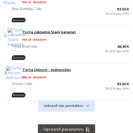
Nie je skladom
Bear Birthday Cake
93,50 €
76,02 € bez DPH
Bestseller
Torta základná Slaný karamel
2.
Nie je skladom
Fonda Base cake
48,40 €
39,35 € bez DPH
Bestseller
.
Torta Unicorn - Jednorožec
3.
Nie je skladom
Unicorn Cake
93,50 €
76,02 € bez DPH
Bestseller
.
zobraziť viac produktov
Upresniť parametre