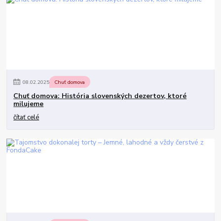
08
.
02
.
2025
Chuť domova
Chuť domova: História slovenských dezertov, ktoré
milujeme
čítať celé