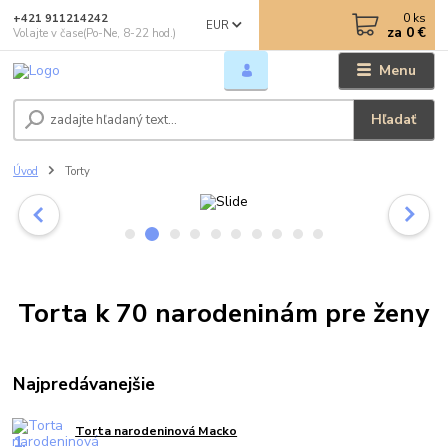
0
ks
+421 911214242
EUR
za
0 €
Volajte v čase(Po-Ne, 8-22 hod.)
Menu
Hľadať
Úvod
Torty
Torta k 70 narodeninám pre ženy
Najpredávanejšie
Torta narodeninová Macko
1.