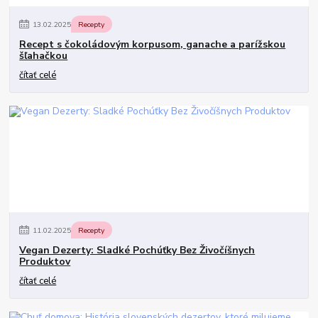
13
.
02
.
2025
Recepty
Recept s čokoládovým korpusom, ganache a parížskou
šľahačkou
čítať celé
11
.
02
.
2025
Recepty
Vegan Dezerty: Sladké Pochúťky Bez Živočíšnych
Produktov
čítať celé