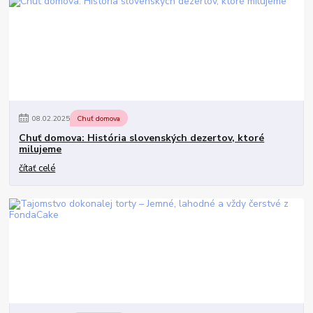
08
.
02
.
2025
Chuť domova
Chuť domova: História slovenských dezertov, ktoré
milujeme
čítať celé