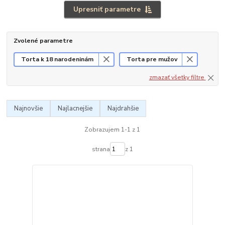
Upresniť parametre
Zvolené parametre
Torta k 18 narodeninám
Torta pre mužov
zmazať všetky filtre
Najnovšie
Najlacnejšie
Najdrahšie
Zobrazujem 1-1 z 1
strana
z 1