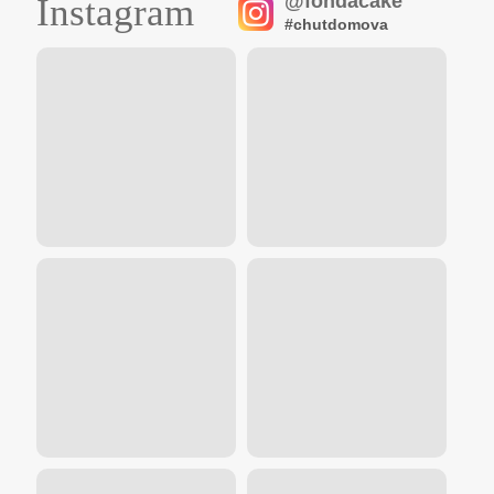
@fondacake
Instagram
#chutdomova