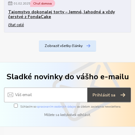
01
.
02
.
2025
Chuť domova
Tajomstvo dokonalej torty – Jemné, lahodné a vždy
čerstvé z FondaCake
čítať celé
Zobraziť všetky články
Sladké novinky do vášho e-mailu
Prihlásiť sa
Súhlasím so
spracovaním osobných údajov
za účelom zasielania newslettera.
Môžete sa kedykoľvek odhlásiť.