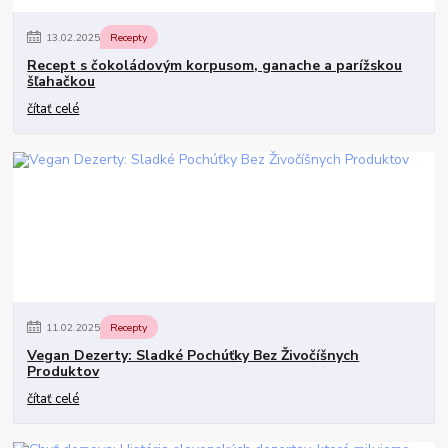
13
.
02
.
2025
Recepty
Recept s čokoládovým korpusom, ganache a parížskou
šľahačkou
čítať celé
11
.
02
.
2025
Recepty
Vegan Dezerty: Sladké Pochúťky Bez Živočíšnych
Produktov
čítať celé