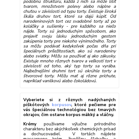
podobnú štruktúru, každá z nich sa môže líšiť
tvarom, množstvom polevy alebo náplne a
chuťou v závislosti od typu torty. Existuje široká
škála druhov tort, ktoré sa dajú kúpiť. Od
narodeninových tort cez svadobné torty až po
koláčiky a sušienky - pre každého sa niečo
nájde. Torty sú jednoduchým spôsobom, ako
prejaviť svoju lásku jednoduchým gestom
zakúpenia torty pre niekoho výnimočného. Torty
sa môžu podávať kedykoľvek počas dňa pri
špeciálnych príležitostiach, ako sú narodeniny
alebo sviatky. Môžu sa používať aj ako zákusky.
Existuje mnoho rôznych tvarov a veľkostí tort v
závislosti od toho, aký typ torty sa vyrába.
Najbežnejšími druhmi tort sú okrúhle torty a
štvorcové torty. Môžu mať aj rôzne príchute,
napríklad vanilkovú alebo čokoládovú.
Vyberiete si z rôznych nadýchaných
piškótových
korpusov
, ktoré pečieme pre
vás špeciálnou technológiou bez tmavých
okrajov, čim ostane korpus mäkký a vláčny.
Krémy
používame výlučne prírodného
charakteru bez akýchkoľvek chemických prísad
a dochucovadiel. V tortách nájdete
mascarpone krém, živočíšnu šľahačku a