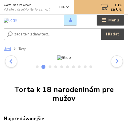
0
ks
+421 911214242
EUR
za
0 €
Volajte v čase(Po-Ne, 8-22 hod.)
Menu
Hľadať
Úvod
Torty
Torta k 18 narodeninám pre
mužov
Najpredávanejšie