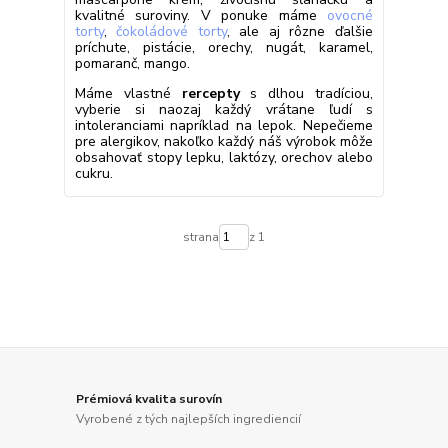
kvalitné suroviny. V ponuke máme
ovocné
torty
,
čokoládové torty
, ale aj rôzne ďalšie
príchute, pistácie, orechy, nugát, karamel,
pomaranč, mango.
Máme vlastné
rercepty
s dlhou tradíciou,
vyberie si naozaj každý vrátane ľudí s
intoleranciami napríklad na lepok. Nepečieme
pre alergikov, nakoľko každý náš výrobok môže
obsahovať stopy lepku, laktózy, orechov alebo
cukru.
strana
z 1
Prémiová kvalita surovín
Vyrobené z tých najlepších ingrediencií