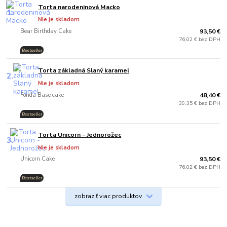
Torta narodeninová Macko
1.
Nie je skladom
Bear Birthday Cake
93,50 €
76,02 € bez DPH
Bestseller
Torta základná Slaný karamel
2.
Nie je skladom
Fonda Base cake
48,40 €
39,35 € bez DPH
Bestseller
.
Torta Unicorn - Jednorožec
3.
Nie je skladom
Unicorn Cake
93,50 €
76,02 € bez DPH
Bestseller
.
zobraziť viac produktov