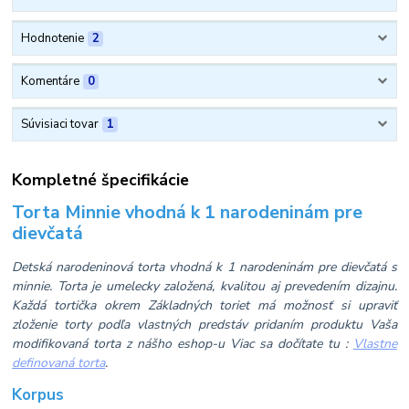
Hodnotenie
2
Komentáre
0
Súvisiaci tovar
1
Kompletné špecifikácie
Torta Minnie vhodná k 1 narodeninám pre
dievčatá
Detská narodeninová torta vhodná k 1 narodeninám pre dievčatá s
minnie. Torta je umelecky založená, kvalitou aj prevedením dizajnu.
Každá tortička okrem Základných toriet má možnosť si upraviť
zloženie torty podľa vlastných predstáv pridaním produktu Vaša
modifikovaná torta z nášho eshop-u Viac sa dočítate tu :
Vlastne
definovaná torta
.
Korpus