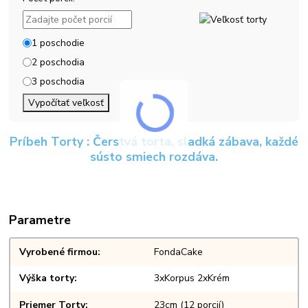
1 poschodie
2 poschodia
3 poschodia
Vypočítať veľkosť
Príbeh Torty : Čerstvá torta, sladká zábava, každé
sústo smiech rozdáva.
Parametre
Vyrobené firmou
FondaCake
Výška torty
3xKorpus 2xKrém
Priemer Torty
23cm (12 porcií)