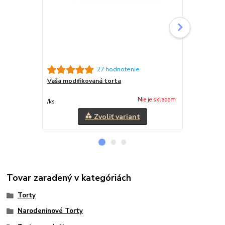
27 hodnotenie
Vaša modifikovaná torta
Slané pečiv
23,10 €
/
k
Nie je skladom
/
ks
18,78 €
bez 
Zvoliť variant
Tovar zaradený v kategóriách
Torty
Narodeninové Torty