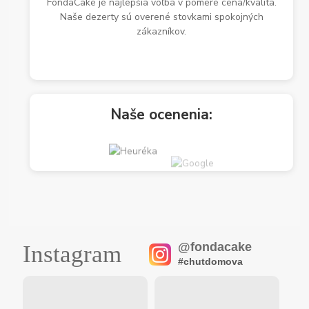
FondaCake je najlepšia voľba v pomere cena/kvalita.
Naše dezerty sú overené stovkami spokojných
zákazníkov.
Naše ocenenia:
@fondacake
Instagram
#chutdomova