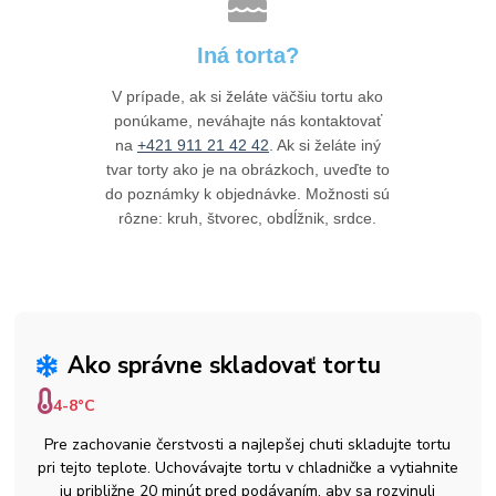
Iná torta?
V prípade, ak si želáte väčšiu tortu ako
ponúkame, neváhajte nás kontaktovať
na
+421 911 21 42 42
. Ak si želáte iný
tvar torty ako je na obrázkoch, uveďte to
do poznámky k objednávke. Možnosti sú
rôzne: kruh, štvorec, obdĺžnik, srdce.
Ako správne skladovať tortu
4-8°C
Pre zachovanie čerstvosti a najlepšej chuti skladujte tortu
pri tejto teplote. Uchovávajte tortu v chladničke a vytiahnite
ju približne 20 minút pred podávaním, aby sa rozvinuli