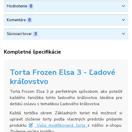
Hodnotenie
0
Komentáre
0
Súvisiaci tovar
3
Kompletné špecifikácie
Torta Frozen Elsa 3 - Ľadové
kráľovstvo
Torta Frozen Elsa 3 je perfektným spôsobom, ako potešiť
každého fanúšika tohto ľadového kráľovstva. Ideálna pre
detskú oslavu s tematikou Ľadového kráľovstva.
Každá tortička okrem Základných toriet má možnosť si
upraviť zloženie torty podľa vlastných predstáv pridaním
produktu
Vaša modifikovaná torta
z nášho e-shopu.
Zloženie vnútra tortičky: