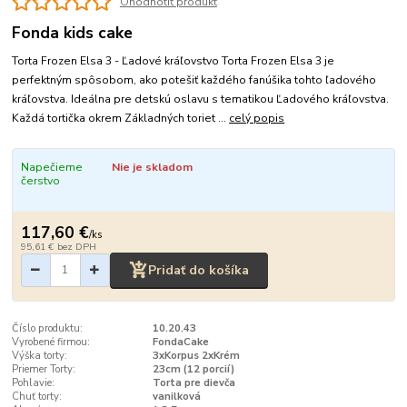
Ohodnotiť produkt
Fonda kids cake
Torta Frozen Elsa 3 - Ľadové kráľovstvo Torta Frozen Elsa 3 je
perfektným spôsobom, ako potešiť každého fanúšika tohto ľadového
kráľovstva. Ideálna pre detskú oslavu s tematikou Ľadového kráľovstva.
Každá tortička okrem Základných toriet ...
celý popis
Napečieme
Nie je skladom
čerstvo
117,60 €
/
ks
95,61 €
bez DPH
Pridať do košíka
Číslo produktu:
10.20.43
Vyrobené firmou:
FondaCake
Výška torty:
3xKorpus 2xKrém
Priemer Torty:
23cm (12 porcií)
Pohlavie:
Torta pre dievča
Chuť torty:
vanilková