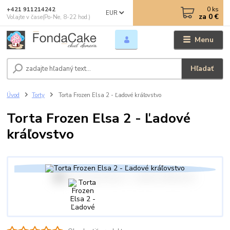
0
ks
+421 911214242
EUR
za
0 €
Volajte v čase(Po-Ne, 8-22 hod.)
Menu
Hľadať
Úvod
Torty
Torta Frozen Elsa 2 - Ľadové kráľovstvo
Torta Frozen Elsa 2 - Ľadové
kráľovstvo