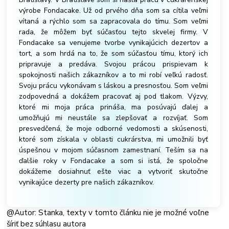
výrobe Fondacake. Už od prvého dňa som sa cítila veľmi
vítaná a rýchlo som sa zapracovala do tímu. Som veľmi
rada, že môžem byť súčasťou tejto skvelej firmy. V
Fondacake sa venujeme tvorbe vynikajúcich dezertov a
tort, a som hrdá na to, že som súčasťou tímu, ktorý ich
pripravuje a predáva. Svojou prácou prispievam k
spokojnosti našich zákazníkov a to mi robí veľkú radosť.
Svoju prácu vykonávam s láskou a presnosťou. Som veľmi
zodpovedná a dokážem pracovať aj pod tlakom. Výzvy,
ktoré mi moja práca prináša, ma posúvajú ďalej a
umožňujú mi neustále sa zlepšovať a rozvíjať. Som
presvedčená, že moje odborné vedomosti a skúsenosti,
ktoré som získala v oblasti cukrárstva, mi umožnili byť
úspešnou v mojom súčasnom zamestnaní. Teším sa na
ďalšie roky v Fondacake a som si istá, že spoločne
dokážeme dosiahnuť ešte viac a vytvoriť skutočne
vynikajúce dezerty pre našich zákazníkov.
@Autor: Stanka, texty v tomto článku nie je možné voľne
šíriť bez súhlasu autora