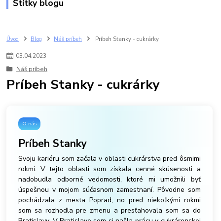
Štítky blogu
Úvod
Blog
Náš príbeh
Príbeh Stanky - cukrárky
03
.
04
.
2023
Náš príbeh
Príbeh Stanky - cukrárky
O nás
Príbeh Stanky
Svoju kariéru som začala v oblasti cukrárstva pred ôsmimi
rokmi. V tejto oblasti som získala cenné skúsenosti a
nadobudla odborné vedomosti, ktoré mi umožnili byť
úspešnou v mojom súčasnom zamestnaní. Pôvodne som
pochádzala z mesta Poprad, no pred niekoľkými rokmi
som sa rozhodla pre zmenu a presťahovala som sa do
Bratislavy. V Bratislave som si našla prácu v cukrárenskej