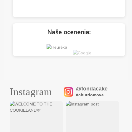
Naše ocenenia:
@fondacake
Instagram
#chutdomova