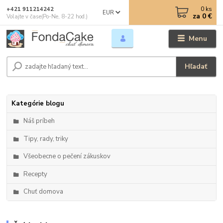
0
ks
+421 911214242
EUR
za
0 €
Volajte v čase(Po-Ne, 8-22 hod.)
Menu
Hľadať
Kategórie blogu
Náš príbeh
Tipy, rady, triky
Všeobecne o pečení zákuskov
Recepty
Chuť domova