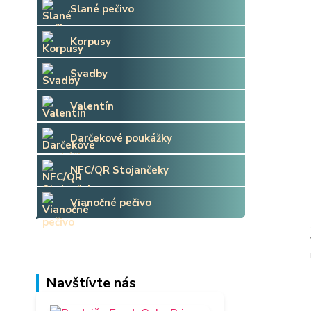
Slané pečivo
Korpusy
Svadby
Valentín
Darčekové poukážky
NFC/QR Stojančeky
Vianočné pečivo
Navštívte nás