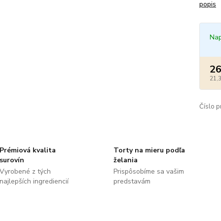
popis
Nap
26
21,
Číslo p
Prémiová kvalita
Torty na mieru podľa
surovín
želania
Vyrobené z tých
Prispôsobíme sa vašim
najlepších ingrediencií
predstavám