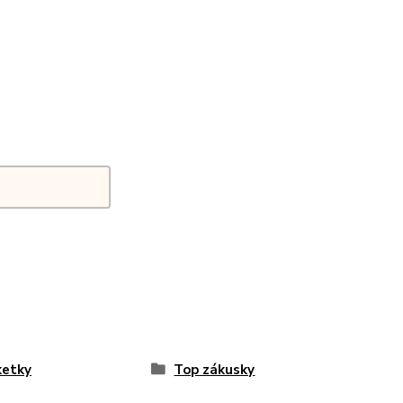
ketky
Top zákusky