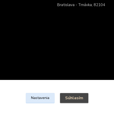
Bratislava - Trnávka, 82104
Súhlasím
Nastavenia
@FondaCake s.r.o.