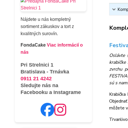
Kompl
Nájdete u nás kompletný
sortiment zákuskov a tort z
Komple
kvalitných surovín.
Festiv
FondaCake
Viac informácií o
nás
Oslávte 
krabičke
Pri Strelnici 1
zvrchu p
Bratislava - Trnávka
FESTIVAL
0911 21 4242
sú s nami
Sledujte nás na
Facebooku a Instagrame
Krabička
Objednať
môžete vy
Trvanlivo