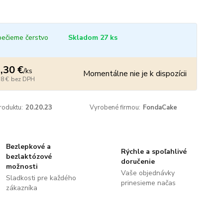
ečieme čerstvo
Skladom 27 ks
,30 €
/
ks
Momentálne nie je k dispozícii
38 €
bez DPH
roduktu:
20.20.23
Vyrobené firmou:
FondaCake
Bezlepkové a
Rýchle a spoľahlivé
bezlaktózové
doručenie
možnosti
Vaše objednávky
Sladkosti pre každého
prinesieme načas
zákazníka