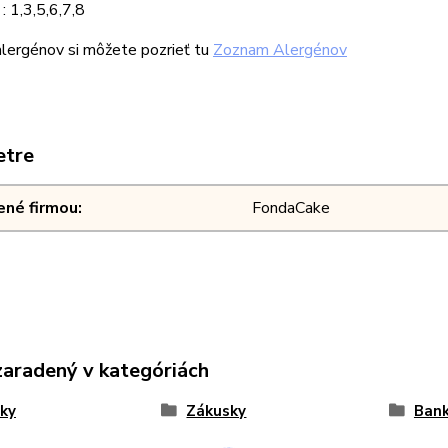
: 1,3,5,6,7,8
lergénov si môžete pozrieť tu
Zoznam Alergénov
etre
ené firmou
FondaCake
zaradený v kategóriách
ky
Zákusky
Ban