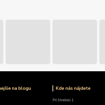
nejšie na blogu
Kde nás nájdete
Pri Strelnici 1