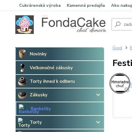
Cukrárenská výroba
Kamenná predajňa
Ako naku
Úvod
B
Novinky
Fest
Veľkonočné zákusky
Torty ihneď k odberu
Zákusky
Banketky
Torty