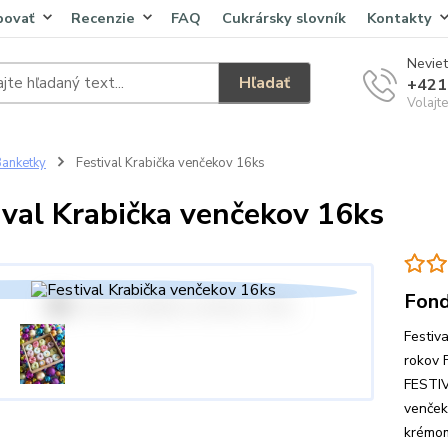
povať
Recenzie
FAQ
Cukrársky slovník
Kontakty
Neviet
Hľadať
+421
Volajt
anketky
Festival Krabička venčekov 16ks
ival Krabička venčekov 16ks
Fond
Festiv
rokov 
FESTIV
venček
krémom