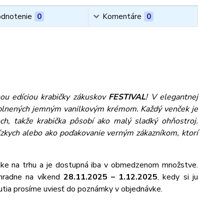
dnotenie
0
Komentáre
0
ou edíciou krabičky zákuskov
FESTIVAL
! V elegantnej
 plnených jemným vanilkovým krémom. Každý venček je
ch, takže krabička pôsobí ako malý sladký ohňostroj.
lízkych alebo ako poďakovanie verným zákazníkom, ktorí
aCake na trhu a je dostupná iba v obmedzenom množstve.
hradne na víkend
28.11.2025 – 1.12.2025
, kedy si ju
nutia prosíme uviesť do poznámky v objednávke.