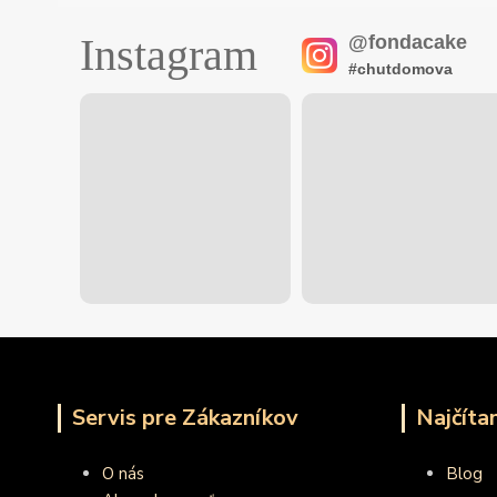
Instagram
@fondacake
#chutdomova
Servis pre Zákazníkov
Najčíta
O nás
Blog