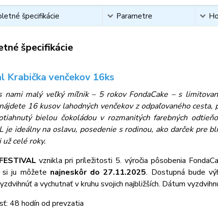
etné špecifikácie
Parametre
Ho
tné špecifikácie
al Krabička venčekov 16ks
s nami malý veľký míľnik – 5 rokov FondaCake – s limitovan
 nájdete 16 kusov lahodných venčekov z odpaľovaného cesta,
otiahnutý bielou čokoládou v rozmanitých farebných odtieňo
 je ideálny na oslavu, posedenie s rodinou, ako darček pre b
 už celé roky.
FESTIVAL
vznikla pri príležitosti 5. výročia pôsobenia Fond
 si ju môžete
najneskôr do 27.11.2025
. Dostupná bude vý
zdvihnúť a vychutnať v kruhu svojich najbližších. Dátum vyzdvih
sť: 48 hodín od prevzatia