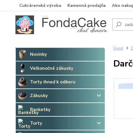
Cukrárenská výroba
Kamenná predajňa
Ako naku
Úvod
D
Novinky
Darč
Veľkonočné zákusky
Torty ihneď k odberu
Zákusky
Banketky
Torty