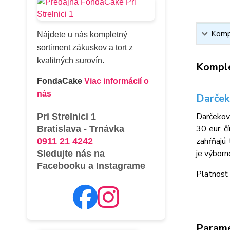
Kompl
Nájdete u nás kompletný
sortiment zákuskov a tort z
kvalitných surovín.
Komple
FondaCake
Viac informácií o
nás
Darček
Darčeková
Pri Strelnici 1
30 eur, č
Bratislava - Trnávka
zahŕňajú 
0911 21 4242
je výborn
Sledujte nás na
Facebooku a Instagrame
Platnosť 
Param