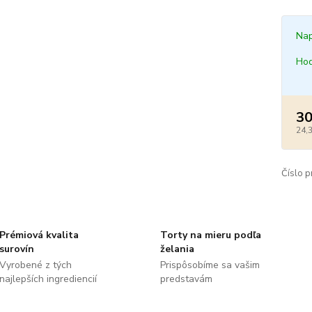
Nap
Hod
30
24,
Číslo p
Prémiová kvalita
Torty na mieru podľa
surovín
želania
Vyrobené z tých
Prispôsobíme sa vašim
najlepších ingrediencií
predstavám