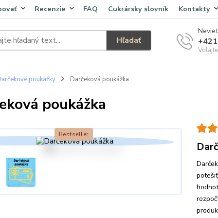
povať
Recenzie
FAQ
Cukrársky slovník
Kontakty
Neviet
Hľadať
+421
Volajt
arčekové poukážky
Darčeková poukážka
eková poukážka
Bestseller
Darč
Darček
poteši
hodnot
rozpoč
produkt