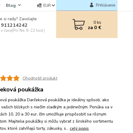
Blog
Prihlásenie
EUR
e si rady? Zavolajte.
0
ks
 911214242
za
0 €
e v čase(Po-Ne, 8-22 hod.)
Ohodnotiť produkt
eková poukážka
ová poukážka Darčeková poukážka je ideálny spôsob, ako
ť vašich blízkych s niečím sladkým a jedinečným. Ponúka sa v
ách 10, 20 a 30 eur, čím umožňuje prispôsobiť sa rôznym
tom. Majitelia poukážky si môžu vybrať z širokého sortimentu
ov, ktoré zahŕňajú torty, zákusky, s...
celý popis