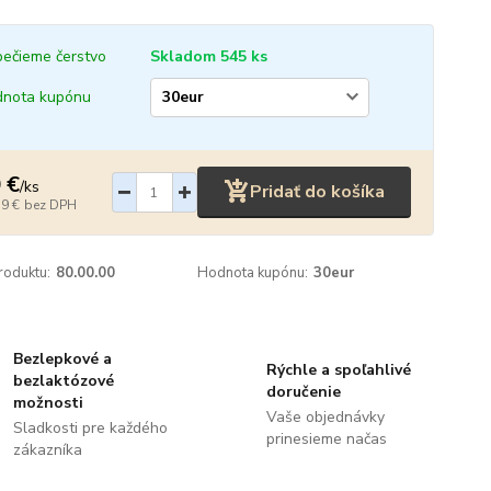
ečieme čerstvo
Skladom 545 ks
nota kupónu
 €
/
ks
Pridať do košíka
39 €
bez DPH
roduktu:
80.00.00
Hodnota kupónu:
30eur
Bezlepkové a
Rýchle a spoľahlivé
bezlaktózové
doručenie
možnosti
Vaše objednávky
Sladkosti pre každého
prinesieme načas
zákazníka