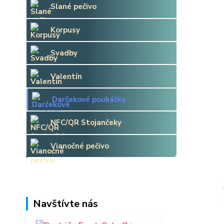
Slané pečivo
Korpusy
Svadby
Valentín
Darčekové poukážky
NFC/QR Stojančeky
Vianočné pečivo
Navštívte nás