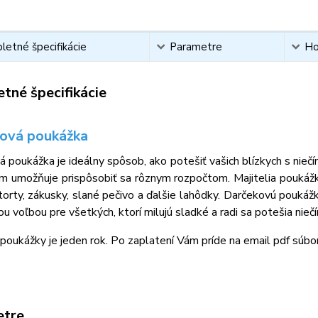
etné špecifikácie
Parametre
Ho
tné špecifikácie
ová poukážka
 poukážka je ideálny spôsob, ako potešiť vašich blízkych s nie
ím umožňuje prispôsobiť sa rôznym rozpočtom. Majitelia poukážk
torty, zákusky, slané pečivo a ďalšie lahôdky. Darčekovú poukáž
ou voľbou pre všetkých, ktorí milujú sladké a radi sa potešia nieč
poukážky je jeden rok. Po zaplatení Vám príde na email pdf súb
etre