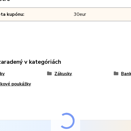
ta kupónu
30eur
zaradený v kategóriách
ky
Zákusky
Ban
kové poukážky