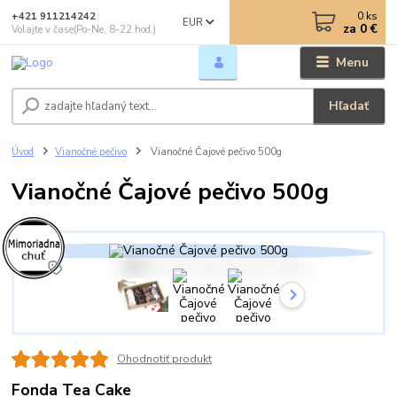
0
ks
+421 911214242
EUR
za
0 €
Volajte v čase(Po-Ne, 8-22 hod.)
Menu
Hľadať
Úvod
Vianočné pečivo
Vianočné Čajové pečivo 500g
Vianočné Čajové pečivo 500g
Ohodnotiť produkt
Fonda Tea Cake