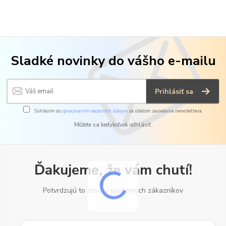
Sladké novinky do vášho e-mailu
Prihlásiť sa
Súhlasím so
spracovaním osobných údajov
za účelom zasielania newslettera.
Môžete sa kedykoľvek odhlásiť.
Ďakujeme, že vám chutí!
Potvrdzujú to stovky spokojných zákazníkov