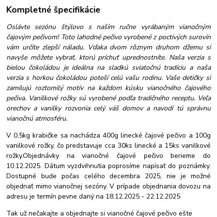
Kompletné špecifikácie
Oslávte sezónu štýlovo s naším ručne vyrábaným vianočným
čajovým pečivom! Toto lahodné pečivo vyrobené z poctivých surovín
vám určite zlepší náladu. Vďaka dvom rôznym druhom džemu si
navyše môžete vybrať, ktorú príchuť uprednostníte. Naša verzia s
bielou čokoládou je ideálna na sladkú sviatočnú tradíciu a naša
verzia s horkou čokoládou poteší celú vašu rodinu. Vaše detičky si
zamilujú roztomilý motív na každom kúsku vianočného čajového
pečiva. Vanilkové rožky sú vyrobené podľa tradičného receptu. Veľa
orechov a vanilky rozvonia celý váš domov a navodí tú správnu
vianočnú atmosféru.
V 0,5kg krabičke sa nachádza 400g linecké čajové pečivo a 100g
vanilkové rožky, čo predstavuje cca 30ks linecké a 15ks vanilkové
rožky.Objednávky na vianočné čajové pečivo berieme do
10.12.2025. Dátum vyzdvihnutia poprosíme napísať do poznámky.
Dostupné bude počas celého decembra 2025, nie je možné
objednať mimo vianočnej sezóny. V prípade objednania dovozu na
adresu je termín pevne daný na 18.12.2025 - 22.12.2025
Tak už nečakajte a objednajte si vianočné čajové pečivo ešte