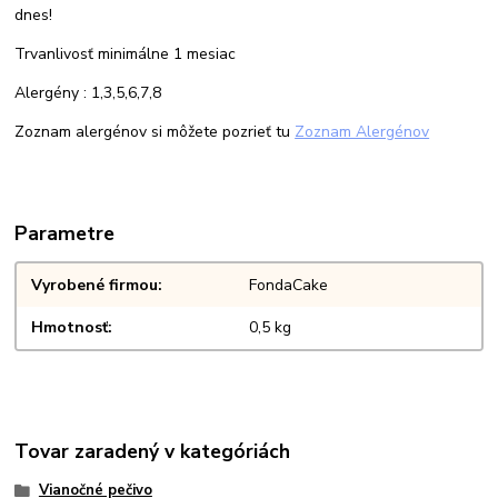
dnes!
Trvanlivosť minimálne 1 mesiac
Alergény : 1,3,5,6,7,8
Zoznam alergénov si môžete pozrieť tu
Zoznam Alergénov
Parametre
Vyrobené firmou
FondaCake
Hmotnosť
0,5 kg
Tovar zaradený v kategóriách
Vianočné pečivo