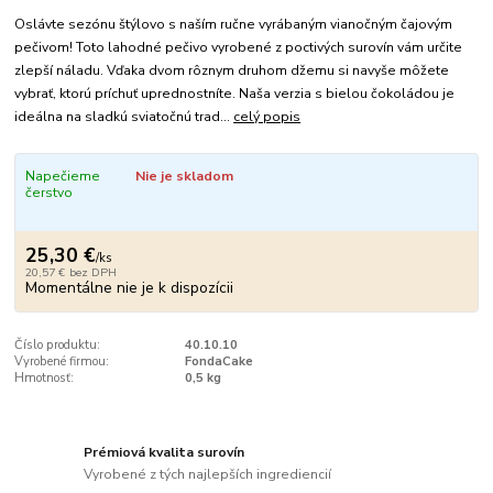
Oslávte sezónu štýlovo s naším ručne vyrábaným vianočným čajovým
pečivom! Toto lahodné pečivo vyrobené z poctivých surovín vám určite
zlepší náladu. Vďaka dvom rôznym druhom džemu si navyše môžete
vybrať, ktorú príchuť uprednostníte. Naša verzia s bielou čokoládou je
ideálna na sladkú sviatočnú trad...
celý popis
Napečieme
Nie je skladom
čerstvo
25,30 €
/
ks
20,57 €
bez DPH
Momentálne nie je k dispozícii
Číslo produktu:
40.10.10
Vyrobené firmou:
FondaCake
Hmotnosť:
0,5 kg
Prémiová kvalita surovín
Vyrobené z tých najlepších ingrediencií