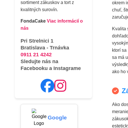
sortiment zákuskov a tort z
okrem i
kvalitných surovín.
chuť, š
zaručuj
FondaCake
Viac informácií o
nás
Kvalita
dohľado
Pri Strelnici 1
vysokým
Bratislava - Trnávka
ktorí s
0911 21 4242
sa má u
Sledujte nás na
výsledk
Facebooku a Instagrame
ako ho 
Z
Ako dosi
meranie
Google
zákusok
estetick