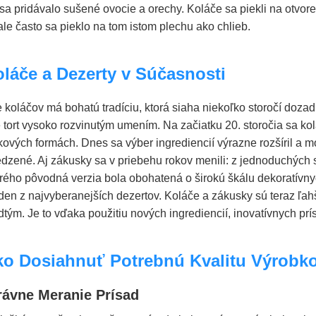
sa pridávalo sušené ovocie a orechy. Koláče sa piekli na otvor
ale často sa pieklo na tom istom plechu ako chlieb.
láče a Dezerty v Súčasnosti
 koláčov má bohatú tradíciu, ktorá siaha niekoľko storočí dozad
 tort vysoko rozvinutým umením. Na začiatku 20. storočia sa kol
kových formách. Dnes sa výber ingrediencií výrazne rozšíril a mo
zené. Aj zákusky sa v priebehu rokov menili: z jednoduchých sa 
torého pôvodná verzia bola obohatená o širokú škálu dekoratívn
eden z najvyberanejších dezertov. Koláče a zákusky sú teraz ľahš
dtým. Je to vďaka použitiu nových ingrediencií, inovatívnych pr
o Dosiahnuť Potrebnú Kvalitu Výrobko
ávne Meranie Prísad