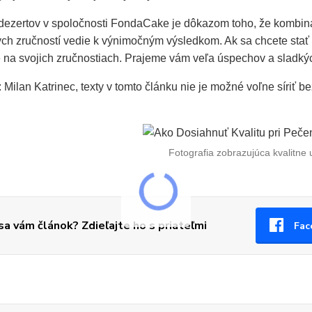
 dezertov v spoločnosti FondaCake je dôkazom toho, že kombiná
ch zručností vedie k výnimočným výsledkom. Ak sa chcete stať m
e na svojich zručnostiach. Prajeme vám veľa úspechov a sladkých
 Milan Katrinec, texty v tomto článku nie je možné voľne síriť b
Fotografia zobrazujúca kvalitne 
 sa vám článok? Zdieľajte ho s priateľmi
Fac