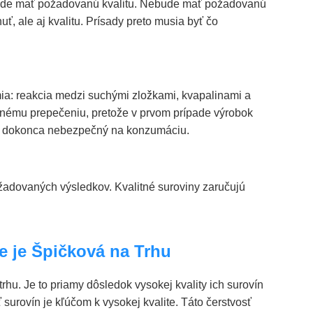
nebude mať požadovanú kvalitu. Nebude mať požadovanú
uť, ale aj kvalitu. Prísady preto musia byť čo
mia: reakcia medzi suchými zložkami, kvapalinami a
rnému prepečeniu, pretože v prvom prípade výrobok
ť dokonca nebezpečný na konzumáciu.
žadovaných výsledkov. Kvalitné suroviny zaručujú
e je Špičková na Trhu
hu. Je to priamy dôsledok vysokej kvality ich surovín
 surovín je kľúčom k vysokej kvalite. Táto čerstvosť