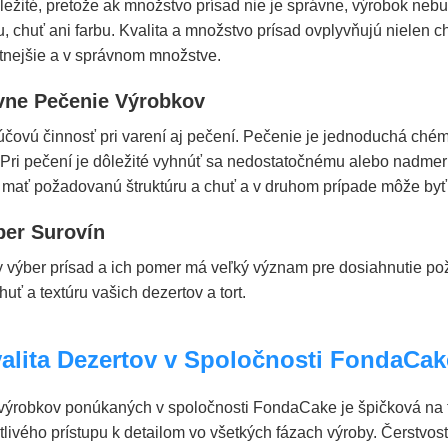
ôležité, pretože ak množstvo prísad nie je správne, výrobok 
u, chuť ani farbu. Kvalita a množstvo prísad ovplyvňujú nielen ch
itnejšie a v správnom množstve.
ne Pečenie Výrobkov
ľúčovú činnosť pri varení aj pečení. Pečenie je jednoduchá ché
 Pri pečení je dôležité vyhnúť sa nedostatočnému alebo nadme
mať požadovanú štruktúru a chuť a v druhom prípade môže by
er Surovín
 výber prísad a ich pomer má veľký význam pre dosiahnutie po
huť a textúru vašich dezertov a tort.
alita Dezertov v Spoločnosti FondaCak
 výrobkov ponúkaných v spoločnosti FondaCake je špičková na tr
tlivého prístupu k detailom vo všetkých fázach výroby. Čerstvosť