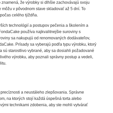
To znamená, že výrobky si dlhšie zachovávajú svoju
ky môžu v pôvodnom stave skladovať až 5 dní. To
 počas celého týždňa.
ších technológií a postupov pečenia a školením a
FondaCake používa najkvalitnejšie suroviny s
uroviny sa nakupujú od renomovaných dodávateľov,
ndaCake. Prísady sa vyberajú podľa typu výrobku, ktorý
a sú starostlivo vybrané, aby sa dosiahli požadované
livého výrobku, aby poznali správny postup a vedeli,
itu.
i, precíznosti a neustáleho zlepšovania. Správne
m, na ktorých stojí každá úspešná torta alebo
ovými technikami zdobenia, aby ste mohli vytvárať