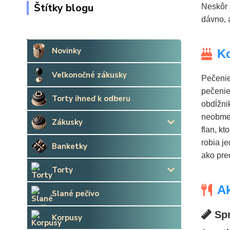
Štítky blogu
Neskôr 
dávno, 
Novinky
Ko
Veľkonočné zákusky
Pečenie
pečenie
Torty ihneď k odberu
obdĺžni
neobmed
Zákusky
flan, k
robia j
Banketky
ako pre
Torty
Ak
Slané pečivo
Spr
Korpusy