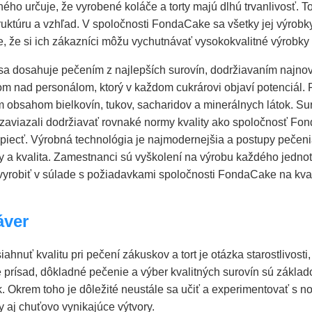
ného určuje, že vyrobené koláče a torty majú dlhú trvanlivosť. 
truktúru a vzhľad. V spoločnosti FondaCake sa všetky jej výrob
e, že si ich zákazníci môžu vychutnávať vysokokvalitné výrobky
 sa dosahuje pečením z najlepších surovín, dodržiavaním najnov
m nad personálom, ktorý v každom cukrárovi objaví potenciál. 
 obsahom bielkovín, tukov, sacharidov a minerálnych látok. S
a zaviazali dodržiavať rovnaké normy kvality ako spoločnosť Fo
piecť. Výrobná technológia je najmodernejšia a postupy pečeni
y a kvalita. Zamestnanci sú vyškolení na výrobu každého jednot
vyrobiť v súlade s požiadavkami spoločnosti FondaCake na kval
áver
ahnuť kvalitu pri pečení zákuskov a tort je otázka starostlivost
 prísad, dôkladné pečenie a výber kvalitných surovín sú základo
. Okrem toho je dôležité neustále sa učiť a experimentovať s n
y aj chuťovo vynikajúce výtvory.