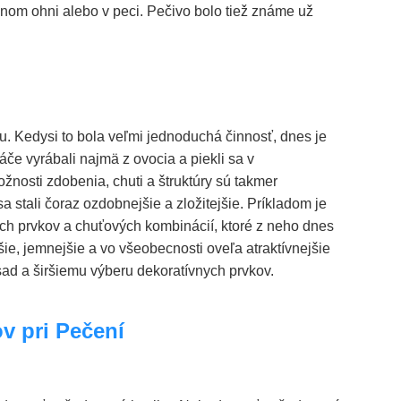
enom ohni alebo v peci. Pečivo bolo tiež známe už
u. Kedysi to bola veľmi jednoduchá činnosť, dnes je
áče vyrábali najmä z ovocia a piekli sa v
žnosti zdobenia, chuti a štruktúry sú takmer
stali čoraz ozdobnejšie a zložitejšie. Príkladom je
ych prvkov a chuťových kombinácií, ktoré z neho dnes
ie, jemnejšie a vo všeobecnosti oveľa atraktívnejšie
ísad a širšiemu výberu dekoratívnych prvkov.
v pri Pečení