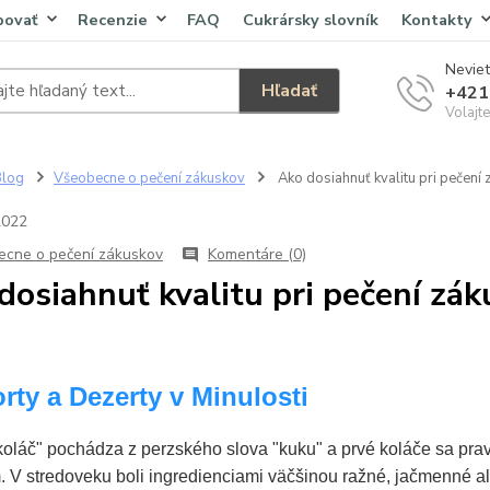
povať
Recenzie
FAQ
Cukrársky slovník
Kontakty
Neviet
Hľadať
+421
Volajt
Blog
Všeobecne o pečení zákuskov
Ako dosiahnuť kvalitu pri pečení 
2022
cne o pečení zákuskov
Komentáre (0)
dosiahnuť kvalitu pri pečení zák
orty a Dezerty v Minulosti
koláč" pochádza z perzského slova "kuku" a prvé koláče sa pr
. V stredoveku boli ingredienciami väčšinou ražné, jačmenné a