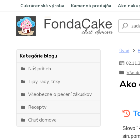
Cukrárenská výroba
Kamenná predajňa
Ako naku
Úvod
Kategórie blogu
02
.
11
.
Náš príbeh
Všeobe
Ako 
Tipy, rady, triky
Všeobecne o pečení zákuskov
Recepty
T
Chuť domova
Slovo "
sirupom