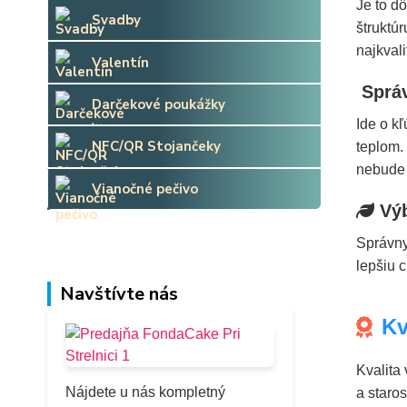
Je to d
Svadby
štruktúr
najkval
Valentín
Správ
Darčekové poukážky
Ide o k
NFC/QR Stojančeky
teplom.
nebude 
Vianočné pečivo
Výb
Správny
lepšiu c
Navštívte nás
Kv
Kvalita
Nájdete u nás kompletný
a staros