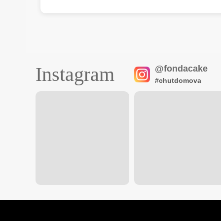
Instagram
@fondacake
#chutdomova