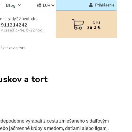
Blog
Prihlásenie
EUR
e si rady? Zavolajte.
0
ks
 911214242
za
0 €
e v čase(Po-Ne, 8-22 hod.)
zákuskov a tort
uskov a tort
avdepodobne vyrábali z cesta zmiešaného s datľovým
lebo jačmenné krúpy s medom, datľami alebo figami.