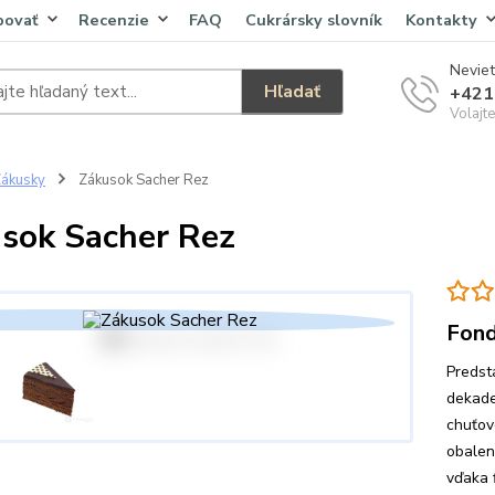
povať
Recenzie
FAQ
Cukrársky slovník
Kontakty
Neviet
Hľadať
+421
Volajt
ákusky
Zákusok Sacher Rez
sok Sacher Rez
Fond
Predst
dekaden
chuťov
obalen
vďaka 