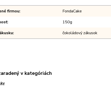
ené firmou
FondaCake
osť
150g
zákusku
čokoládový zákusok
zaradený v kategóriách
sky