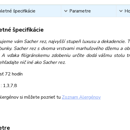
etné špecifikácie
Parametre
Ho
tné špecifikácie
jeme vám Sacher rez, najvyšší stupeň luxusu a dekadencie. Ten
bunky. Sacher rez s dvoma vrstvami marhuľového džemu a obal
. A vďaka filigránskemu zdobeniu určite dodá vášmu stolu t
ehľadajte nič iné ako Sacher rez.
sť 72 hodín
: 1,3,7,8
lergénov si môžete pozrieť tu
Zoznam Alergénov
etre