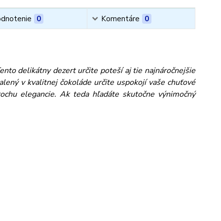
dnotenie
0
Komentáre
0
to delikátny dezert určite poteší aj tie najnáročnejšie
ený v kvalitnej čokoláde určite uspokojí vaše chuťové
rochu elegancie. Ak teda hľadáte skutočne výnimočný