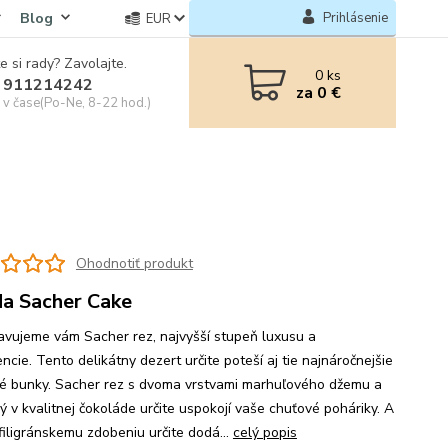
Blog
Prihlásenie
EUR
e si rady? Zavolajte.
0
ks
 911214242
za
0 €
e v čase(Po-Ne, 8-22 hod.)
Ohodnotiť produkt
a Sacher Cake
avujeme vám Sacher rez, najvyšší stupeň luxusu a
cie. Tento delikátny dezert určite poteší aj tie najnáročnejšie
é bunky. Sacher rez s dvoma vrstvami marhuľového džemu a
ý v kvalitnej čokoláde určite uspokojí vaše chuťové poháriky. A
filigránskemu zdobeniu určite dodá...
celý popis