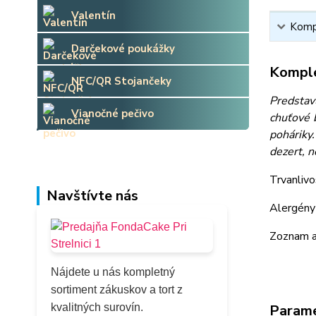
Valentín
Kompl
Darčekové poukážky
Komple
NFC/QR Stojančeky
Predstavu
Vianočné pečivo
chuťové 
poháriky
dezert, n
Trvanlivo
Navštívte nás
Alergény 
Zoznam a
Nájdete u nás kompletný
sortiment zákuskov a tort z
kvalitných surovín.
Param