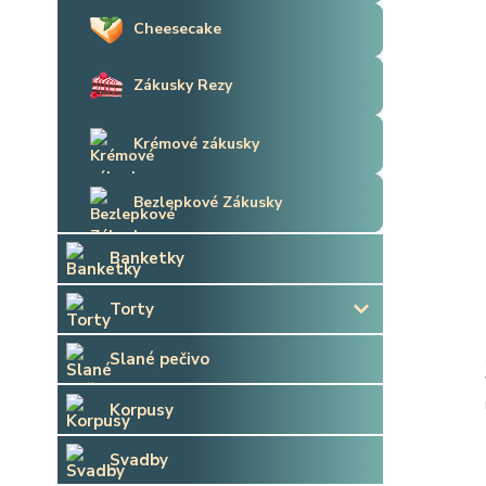
Cheesecake
Zákusky Rezy
Krémové zákusky
Bezlepkové Zákusky
Banketky
Torty
Slané pečivo
Korpusy
Svadby