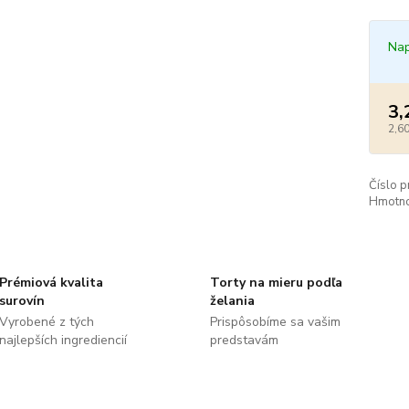
Nap
3,
2,60
Číslo p
Hmotno
Prémiová kvalita
Torty na mieru podľa
surovín
želania
Vyrobené z tých
Prispôsobíme sa vašim
najlepších ingrediencií
predstavám