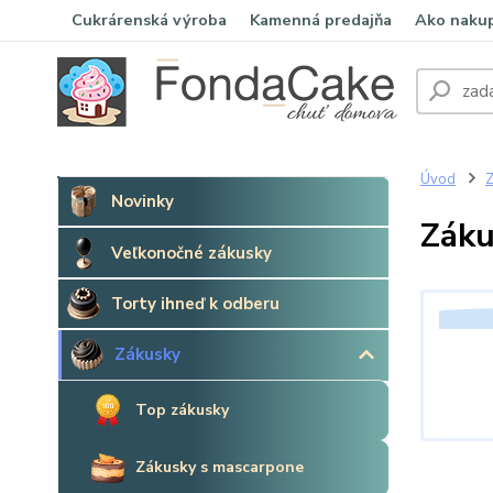
Cukrárenská výroba
Kamenná predajňa
Ako naku
Úvod
Z
Novinky
Záku
Veľkonočné zákusky
Torty ihneď k odberu
Zákusky
Top zákusky
Zákusky s mascarpone