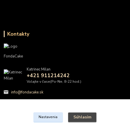
Kontakty
FondaCake
Katrinec Milan
+421 911214242
Volajte v čase(Po-Ne, 8-22 hod.)
info@fondacake.sk
Súhlasím
Nastavenia