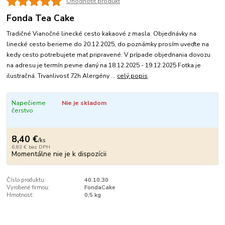
Ohodnotiť produkt
Fonda Tea Cake
Tradičné Vianočné linecké cesto kakaové z masla. Objednávky na
linecké cesto berieme do 20.12.2025, do poznámky prosím uveďte na
kedy cesto potrebujete mať pripravené. V prípade objednania dovozu
na adresu je termín pevne daný na 18.12.2025 - 19.12.2025 Fotka je
ilustračná. Trvanlivosť 72h Alergény ...
celý popis
Napečieme
Nie je skladom
čerstvo
8,40 €
/
ks
6,83 €
bez DPH
Momentálne nie je k dispozícii
Číslo produktu:
40.10.30
Vyrobené firmou:
FondaCake
Hmotnosť:
0,5 kg