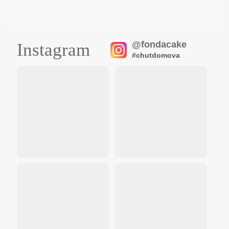
@fondacake
Instagram
#chutdomova