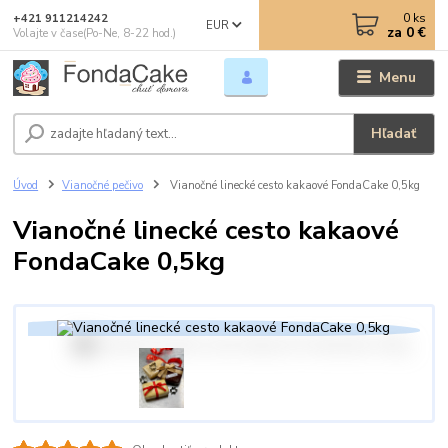
0
ks
+421 911214242
EUR
za
0 €
Volajte v čase(Po-Ne, 8-22 hod.)
Menu
Hľadať
Úvod
Vianočné pečivo
Vianočné linecké cesto kakaové FondaCake 0,5kg
Vianočné linecké cesto kakaové
FondaCake 0,5kg