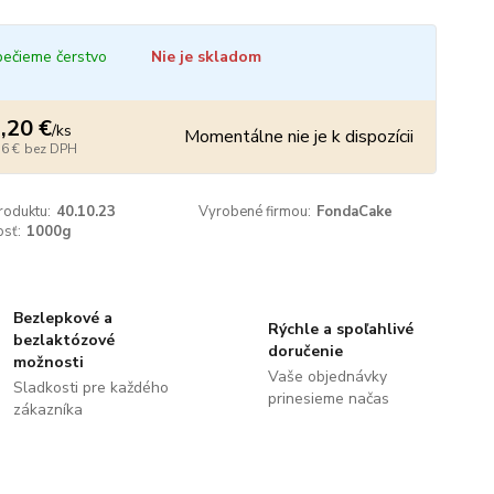
ečieme čerstvo
Nie je skladom
,20 €
/
ks
Momentálne nie je k dispozícii
56 €
bez DPH
roduktu:
40.10.23
Vyrobené firmou:
FondaCake
sť:
1000g
Bezlepkové a
Rýchle a spoľahlivé
bezlaktózové
doručenie
možnosti
Vaše objednávky
Sladkosti pre každého
prinesieme načas
zákazníka