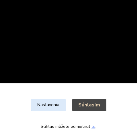
Súhlasím
Nastavenia
@FondaCake s.r.o.
Súhlas môžete odmietnuť
tu
.