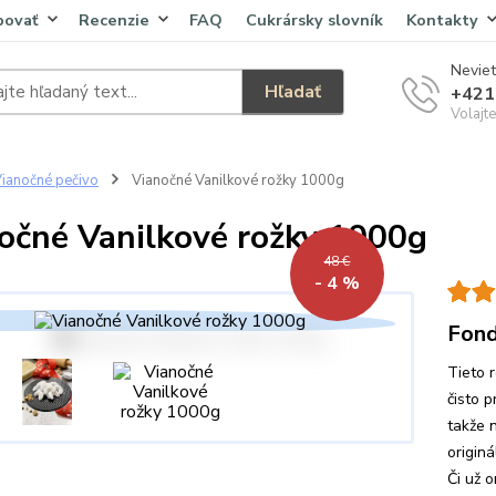
povať
Recenzie
FAQ
Cukrársky slovník
Kontakty
Neviet
Hľadať
+421
Volajt
ianočné pečivo
Vianočné Vanilkové rožky 1000g
očné Vanilkové rožky 1000g
48 €
- 4 %
Fond
Tieto 
čisto 
takže 
originá
Či už o