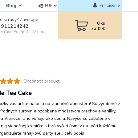
Blog
Prihlásenie
EUR
e si rady? Zavolajte.
0
ks
 911214242
za
0 €
e v čase(Po-Ne, 8-22 hod.)
Ohodnotiť produkt
a Tea Cake
rožky vás určite naladia na vianočnú atmosféru! Sú vyrobené z
prírodných surovín a ozdobené množstvom orechov a vanilky,
na Vianoce ráno voňajú ako doma. Navyše sú zabalené v
lnej vianočnej krabičke, ktorá vyčarí úsmev na tvári každému.
rganizujete raňajkovú párty ale...
celý popis