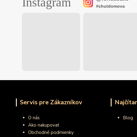
Instagram
#chutdomova
Servis pre Zákazníkov
Najčíta
O nás
Blog
Ako nakupovať
Obchodné podmienky