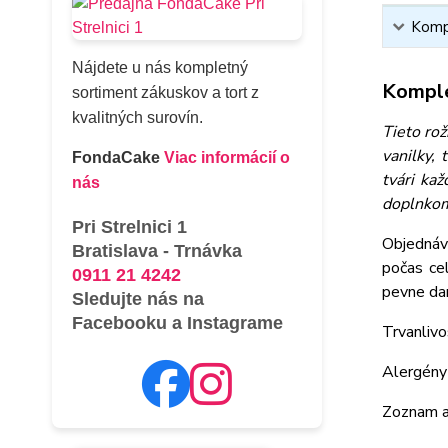
Kompl
Nájdete u nás kompletný
Komple
sortiment zákuskov a tort z
kvalitných surovín.
Tieto ro
vanilky,
FondaCake
Viac informácií o
tvári ka
nás
doplnkom
Pri Strelnici 1
Objednáv
Bratislava - Trnávka
počas ce
0911 21 4242
pevne da
Sledujte nás na
Facebooku a Instagrame
Trvanlivo
Alergény 
Zoznam a