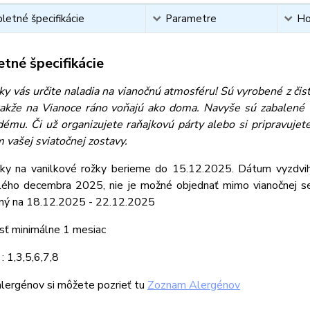
etné špecifikácie
Parametre
Ho
tné špecifikácie
žky vás určite naladia na vianočnú atmosféru! Sú vyrobené z č
 takže na Vianoce ráno voňajú ako doma. Navyše sú zabalené v
ždému. Či už organizujete raňajkovú párty alebo si pripravujet
 vašej sviatočnej zostavy.
ky na vanilkové rožky berieme do 15.12.2025. Dátum vyzdvi
lého decembra 2025, nie je možné objednať mimo vianočnej se
ný na 18.12.2025 - 22.12.2025
sť minimálne 1 mesiac
: 1,3,5,6,7,8
lergénov si môžete pozrieť tu
Zoznam Alergénov