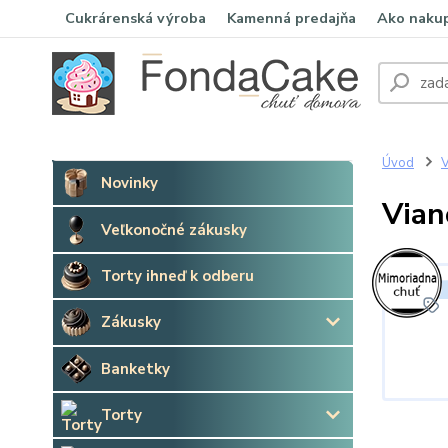
Cukrárenská výroba
Kamenná predajňa
Ako naku
Úvod
V
Novinky
Vian
Veľkonočné zákusky
Torty ihneď k odberu
Zákusky
Banketky
Torty