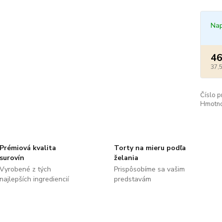
Nap
46
37,
Číslo p
Hmotno
Prémiová kvalita
Torty na mieru podľa
surovín
želania
Vyrobené z tých
Prispôsobíme sa vašim
najlepších ingrediencií
predstavám