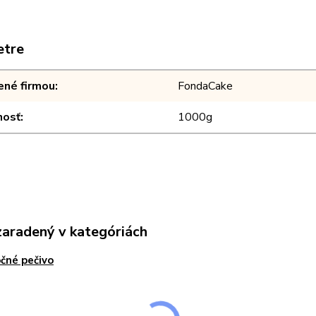
etre
ené firmou
FondaCake
osť
1000g
zaradený v kategóriách
čné pečivo