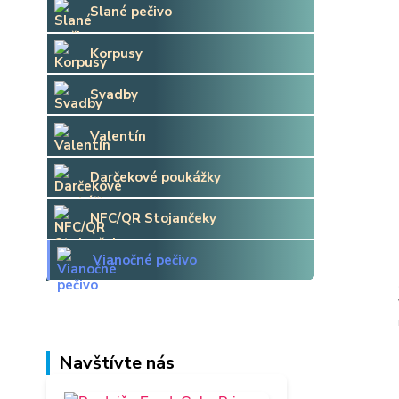
Slané pečivo
Korpusy
Svadby
Valentín
Darčekové poukážky
NFC/QR Stojančeky
Vianočné pečivo
Navštívte nás