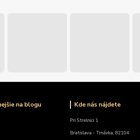
nejšie na blogu
Kde nás nájdete
Pri Strelnici 1
Bratislava - Trnávka, 82104