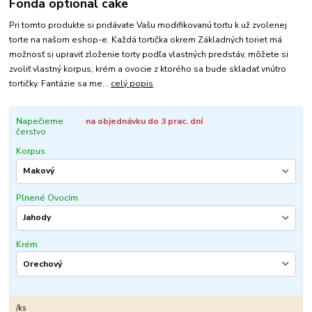
Fonda optional cake
Pri tomto produkte si pridávate Vašu modifikovanú tortu k už zvolenej
torte na našom eshop-e. Každá tortička okrem Základných toriet má
možnosť si upraviť zloženie torty podľa vlastných predstáv, môžete si
zvoliť vlastný korpus, krém a ovocie z ktorého sa bude skladať vnútro
tortičky. Fantázie sa me...
celý popis
Napečieme
na objednávku do 3 prac. dní
čerstvo
Korpus
Plnené Ovocím
Krém
/
ks