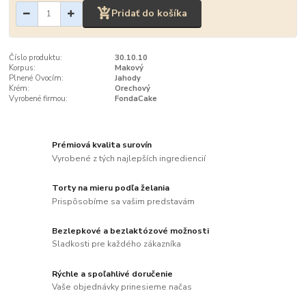
Pridať do košíka
Číslo produktu:
30.10.10
Korpus:
Makový
Plnené Ovocím:
Jahody
Krém:
Orechový
Vyrobené firmou:
FondaCake
Prémiová kvalita surovín
Vyrobené z tých najlepších ingrediencií
Torty na mieru podľa želania
Prispôsobíme sa vašim predstavám
Bezlepkové a bezlaktózové možnosti
Sladkosti pre každého zákazníka
Rýchle a spoľahlivé doručenie
Vaše objednávky prinesieme načas