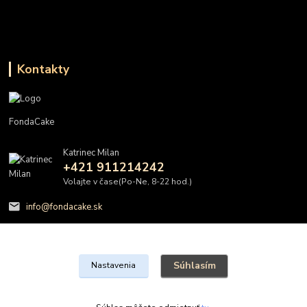
Kontakty
FondaCake
Katrinec Milan
+421 911214242
Volajte v čase(Po-Ne, 8-22 hod.)
info@fondacake.sk
Súhlasím
Nastavenia
@FondaCake s.r.o.