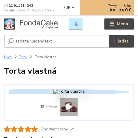
0
ks
+421 911214242
EUR
za
0 €
Volajte v čase(Po-Ne, 8-22 hod.)
Menu
Hľadať
Úvod
Torty
Torta vlastná
Torta vlastná
Ohodnotiť produkt