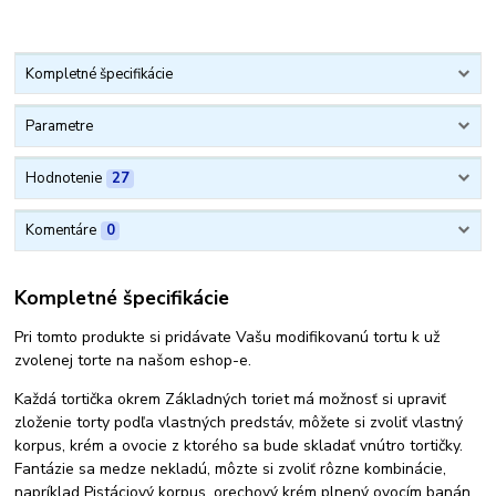
Kompletné špecifikácie
Parametre
Hodnotenie
27
Komentáre
0
Kompletné špecifikácie
Pri tomto produkte si pridávate Vašu modifikovanú tortu k už
zvolenej torte na našom eshop-e.
Každá tortička okrem Základných toriet má možnosť si upraviť
zloženie torty podľa vlastných predstáv, môžete si zvoliť vlastný
korpus, krém a ovocie z ktorého sa bude skladať vnútro tortičky.
Fantázie sa medze nekladú, môzte si zvoliť rôzne kombinácie,
napríklad Pistáciový korpus, orechový krém plnený ovocím banán.