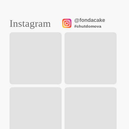
@fondacake
Instagram
#chutdomova