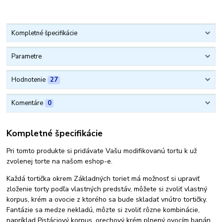
Kompletné špecifikácie
Parametre
Hodnotenie
27
Komentáre
0
Kompletné špecifikácie
Pri tomto produkte si pridávate Vašu modifikovanú tortu k už
zvolenej torte na našom eshop-e.
Každá tortička okrem Základných toriet má možnosť si upraviť
zloženie torty podľa vlastných predstáv, môžete si zvoliť vlastný
korpus, krém a ovocie z ktorého sa bude skladať vnútro tortičky.
Fantázie sa medze nekladú, môzte si zvoliť rôzne kombinácie,
napríklad Pistáciový korpus, orechový krém plnený ovocím banán.