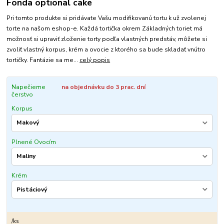
Fonda optional cake
Pri tomto produkte si pridávate Vašu modifikovanú tortu k už zvolenej
torte na našom eshop-e. Každá tortička okrem Základných toriet má
možnosť si upraviť zloženie torty podľa vlastných predstáv, môžete si
zvoliť vlastný korpus, krém a ovocie z ktorého sa bude skladať vnútro
tortičky. Fantázie sa me...
celý popis
Napečieme
na objednávku do 3 prac. dní
čerstvo
Korpus
Plnené Ovocím
Krém
/
ks