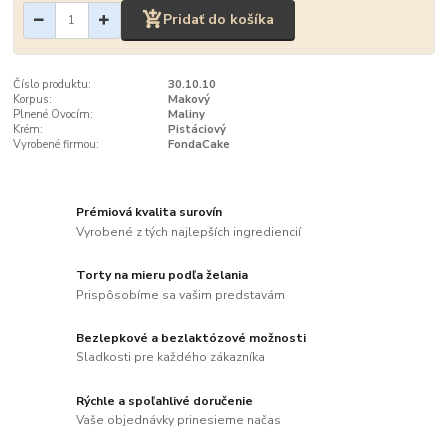
Pridať do košíka
Číslo produktu:
30.10.10
Korpus:
Makový
Plnené Ovocím:
Maliny
Krém:
Pistáciový
Vyrobené firmou:
FondaCake
Prémiová kvalita surovín
Vyrobené z tých najlepších ingrediencií
Torty na mieru podľa želania
Prispôsobíme sa vašim predstavám
Bezlepkové a bezlaktózové možnosti
Sladkosti pre každého zákazníka
Rýchle a spoľahlivé doručenie
Vaše objednávky prinesieme načas