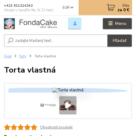
0
ks
+421 911214242
EUR
za
0 €
Volajte v čase(Po-Ne, 8-22 hod.)
Menu
Hľadať
Úvod
Torty
Torta vlastná
Torta vlastná
Ohodnotiť produkt