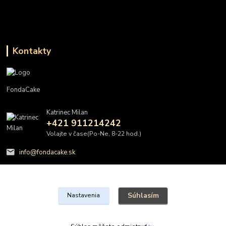
Kontakty
FondaCake
Katrinec Milan
+421 911214242
Volajte v čase(Po-Ne, 8-22 hod.)
info@fondacake.sk
Súhlasím
Nastavenia
@FondaCake s.r.o.