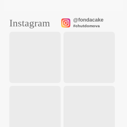
@fondacake
Instagram
#chutdomova