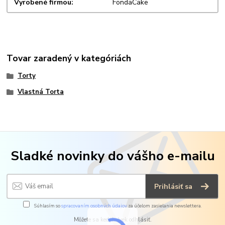
Vyrobené firmou
FondaCake
Tovar zaradený v kategóriách
Torty
Vlastná Torta
Sladké novinky do vášho e-mailu
Prihlásiť sa
Súhlasím so
spracovaním osobných údajov
za účelom zasielania newslettera.
Môžete sa kedykoľvek odhlásiť.