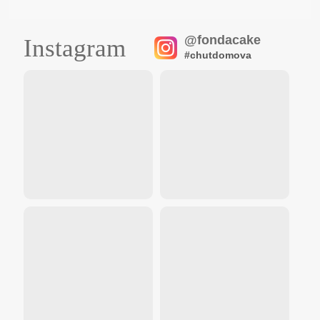
@fondacake
Instagram
#chutdomova