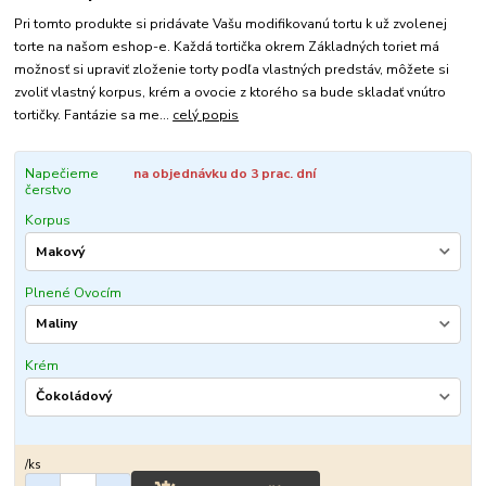
Pri tomto produkte si pridávate Vašu modifikovanú tortu k už zvolenej
torte na našom eshop-e. Každá tortička okrem Základných toriet má
možnosť si upraviť zloženie torty podľa vlastných predstáv, môžete si
zvoliť vlastný korpus, krém a ovocie z ktorého sa bude skladať vnútro
tortičky. Fantázie sa me...
celý popis
Napečieme
na objednávku do 3 prac. dní
čerstvo
Korpus
Plnené Ovocím
Krém
/
ks