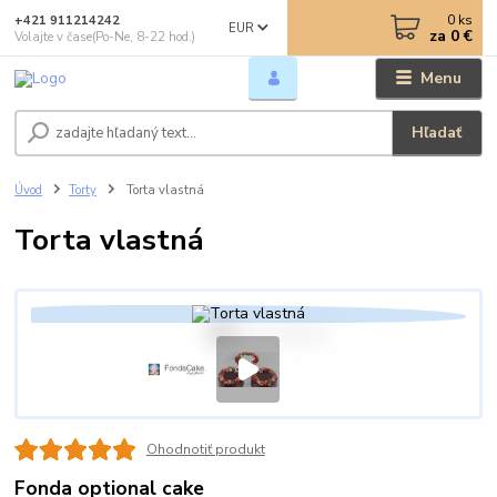
0
ks
+421 911214242
EUR
za
0 €
Volajte v čase(Po-Ne, 8-22 hod.)
Menu
Hľadať
Úvod
Torty
Torta vlastná
Torta vlastná
Ohodnotiť produkt
Fonda optional cake