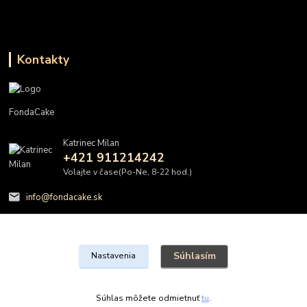
Kontakty
FondaCake
Katrinec Milan
+421 911214242
Volajte v čase(Po-Ne, 8-22 hod.)
info@fondacake.sk
Súhlasím
Nastavenia
@FondaCake s.r.o.
Súhlas môžete odmietnuť
tu
.