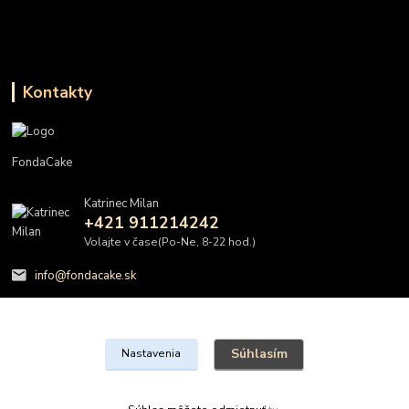
Kontakty
FondaCake
Katrinec Milan
+421 911214242
Volajte v čase(Po-Ne, 8-22 hod.)
info@fondacake.sk
Súhlasím
Nastavenia
@FondaCake s.r.o.