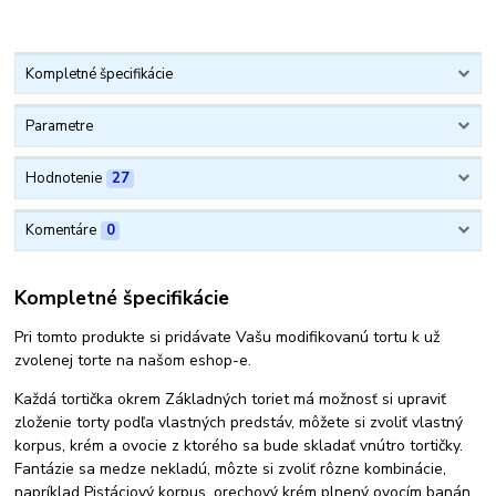
Kompletné špecifikácie
Parametre
Hodnotenie
27
Komentáre
0
Kompletné špecifikácie
Pri tomto produkte si pridávate Vašu modifikovanú tortu k už
zvolenej torte na našom eshop-e.
Každá tortička okrem Základných toriet má možnosť si upraviť
zloženie torty podľa vlastných predstáv, môžete si zvoliť vlastný
korpus, krém a ovocie z ktorého sa bude skladať vnútro tortičky.
Fantázie sa medze nekladú, môzte si zvoliť rôzne kombinácie,
napríklad Pistáciový korpus, orechový krém plnený ovocím banán.