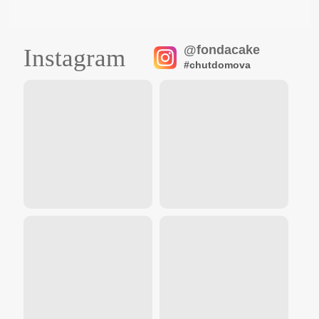
@fondacake
Instagram
#chutdomova