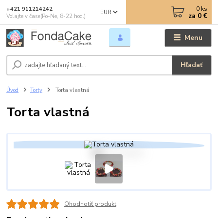
0
ks
+421 911214242
EUR
za
0 €
Volajte v čase(Po-Ne, 8-22 hod.)
Menu
Hľadať
Úvod
Torty
Torta vlastná
Torta vlastná
Ohodnotiť produkt