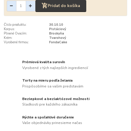
Pridať do košíka
Číslo produktu:
30.10.10
Korpus:
Pistáciový
Plnené Ovocím:
Broskyňa
Krém:
Tvarohový
Vyrobené firmou:
FondaCake
Prémiová kvalita surovín
Vyrobené z tých najlepších ingrediencií
Torty na mieru podľa želania
Prispôsobíme sa vašim predstavám
Bezlepkové a bezlaktózové možnosti
Sladkosti pre každého zákazníka
Rýchle a spoľahlivé doručenie
Vaše objednávky prinesieme načas