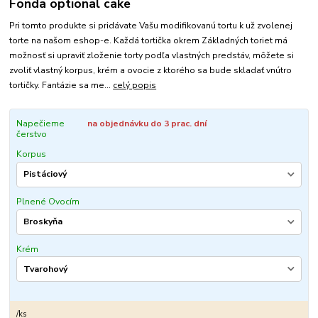
Fonda optional cake
Pri tomto produkte si pridávate Vašu modifikovanú tortu k už zvolenej
torte na našom eshop-e. Každá tortička okrem Základných toriet má
možnosť si upraviť zloženie torty podľa vlastných predstáv, môžete si
zvoliť vlastný korpus, krém a ovocie z ktorého sa bude skladať vnútro
tortičky. Fantázie sa me...
celý popis
Napečieme
na objednávku do 3 prac. dní
čerstvo
Korpus
Plnené Ovocím
Krém
/
ks