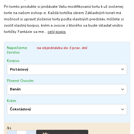
Pri tomto produkte si pridávate Vašu modifikovanú tortu k už zvolenej
torte na našom eshop-e. Každá tortička okrem Základných toriet má
možnosť si upraviť zloženie torty podľa vlastných predstáv, môžete si
zvoliť vlastný korpus, krém a ovocie z ktorého sa bude skladať vnútro
tortičky. Fantázie sa me...
celý popis
Napečieme
na objednávku do 3 prac. dní
čerstvo
Korpus
Plnené Ovocím
Krém
/
ks