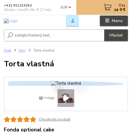
0
ks
+421 911214242
EUR
za
0 €
Volajte v čase(Po-Ne, 8-22 hod.)
Menu
Hľadať
Úvod
Torty
Torta vlastná
Torta vlastná
Ohodnotiť produkt
Fonda optional cake