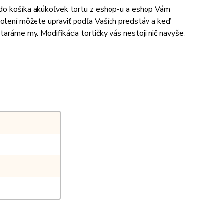
e do košíka akúkoľvek tortu z eshop-u a eshop Vám
volení môžete upraviť podľa Vaších predstáv a keď
aráme my. Modifikácia tortičky vás nestoji nič navyše.