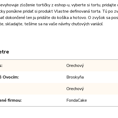
vyhovuje zloženie tortičky z eshop-u, vyberte si tortu, pridajt
ky ponúkne pridať si produkt Vlastne definovaná torta. Tú po z
ť dokončené len ju pridáte do košíka a hotovo. O zvyšok sa post
e, skladajte, tešíme sa na vaše návrhy chuťových variácií.
etre
s
Orechový
é Ovocím
Broskyňa
Orechový
ené firmou
FondaCake