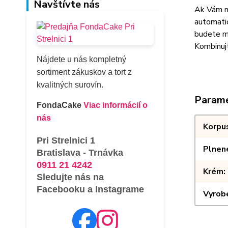
Navštívte nás
Ak Vám ne
automatic
budete ma
Kombinujt
Nájdete u nás kompletný
sortiment zákuskov a tort z
kvalitných surovín.
Param
FondaCake
Viac informácií o
nás
Korpu
Pri Strelnici 1
Plnen
Bratislava - Trnávka
0911 21 4242
Krém
Sledujte nás na
Facebooku a Instagrame
Vyrob