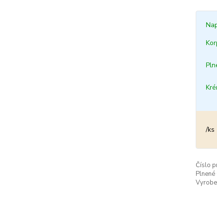
Nap
Kor
Pln
Kr
/
ks
Číslo p
Plnené
Vyrobe