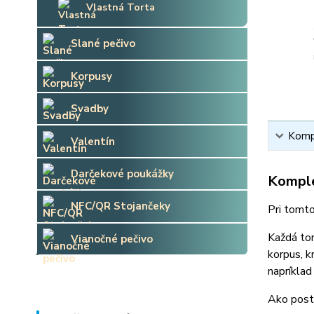
Vlastná Torta
Slané pečivo
Korpusy
Svadby
Kompl
Valentín
Darčekové poukážky
Komple
NFC/QR Stojančeky
Pri tomto
Každá tor
Vianočné pečivo
korpus, k
napríklad
Ako post