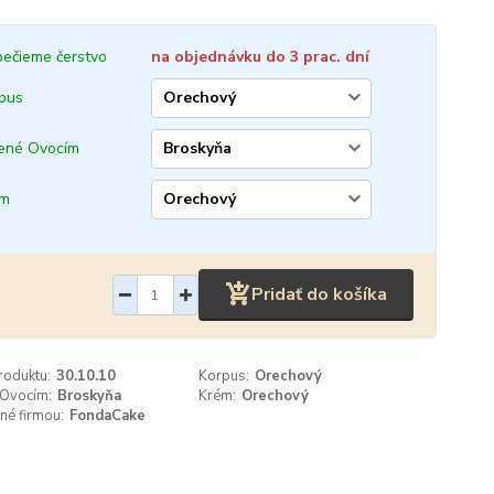
ečieme čerstvo
na objednávku do 3 prac. dní
pus
ené Ovocím
ém
Pridať do košíka
roduktu:
30.10.10
Korpus:
Orechový
 Ovocím:
Broskyňa
Krém:
Orechový
né firmou:
FondaCake