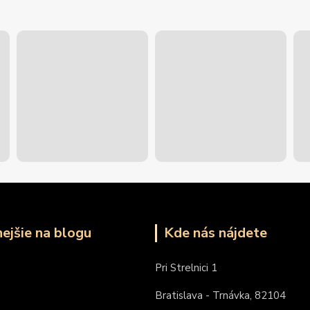
nejšie na blogu
Kde nás nájdete
Pri Strelnici 1
Bratislava - Trnávka, 82104