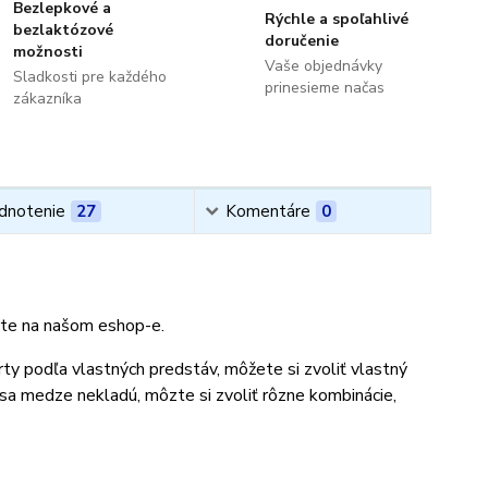
Bezlepkové a
Rýchle a spoľahlivé
bezlaktózové
doručenie
možnosti
Vaše objednávky
Sladkosti pre každého
prinesieme načas
zákazníka
dnotenie
27
Komentáre
0
orte na našom eshop-e.
rty podľa vlastných predstáv, môžete si zvoliť vlastný
 sa medze nekladú, môzte si zvoliť rôzne kombinácie,