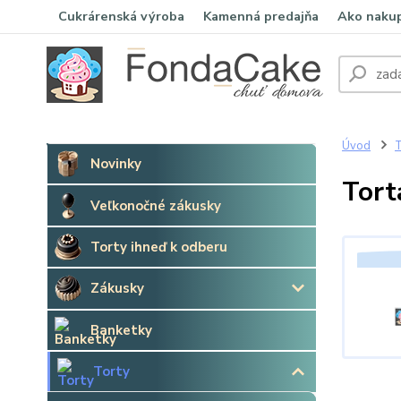
Cukrárenská výroba
Kamenná predajňa
Ako naku
Úvod
T
Novinky
Tort
Veľkonočné zákusky
Torty ihneď k odberu
Zákusky
Banketky
Torty