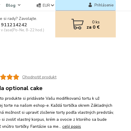
Blog
Prihlásenie
EUR
e si rady? Zavolajte.
0
ks
 911214242
za
0 €
e v čase(Po-Ne, 8-22 hod.)
Ohodnotiť produkt
a optional cake
mto produkte si pridávate Vašu modifikovanú tortu k už
ej torte na našom eshop-e. Každá tortička okrem Základných
má možnosť si upraviť zloženie torty podľa vlastných predstáv,
 si zvoliť vlastný korpus, krém a ovocie z ktorého sa bude
 vnútro tortičky. Fantázie sa me...
celý popis