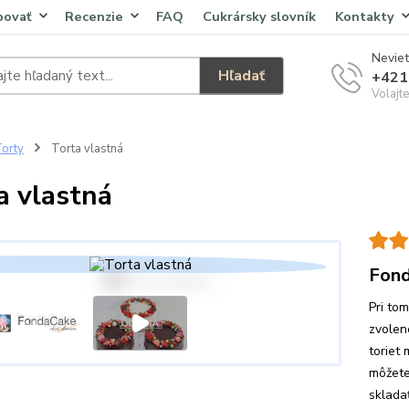
povať
Recenzie
FAQ
Cukrársky slovník
Kontakty
Neviet
Hľadať
+421
Volajt
orty
Torta vlastná
a vlastná
Fond
Pri to
zvolen
toriet 
môžete
skladať