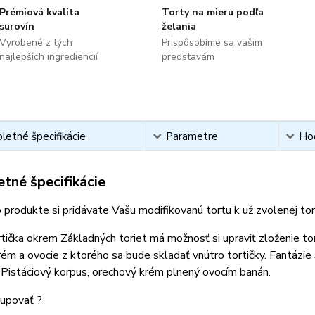
Prémiová kvalita
Torty na mieru podľa
surovín
želania
Vyrobené z tých
Prispôsobíme sa vašim
najlepších ingrediencií
predstavám
etné špecifikácie
Parametre
Ho
tné špecifikácie
 produkte si pridávate Vašu modifikovanú tortu k už zvolenej t
tička okrem Základných toriet má možnosť si upraviť zloženie to
rém a ovocie z ktorého sa bude skladať vnútro tortičky. Fantázie
 Pistáciový korpus, orechový krém plnený ovocím banán.
upovať ?