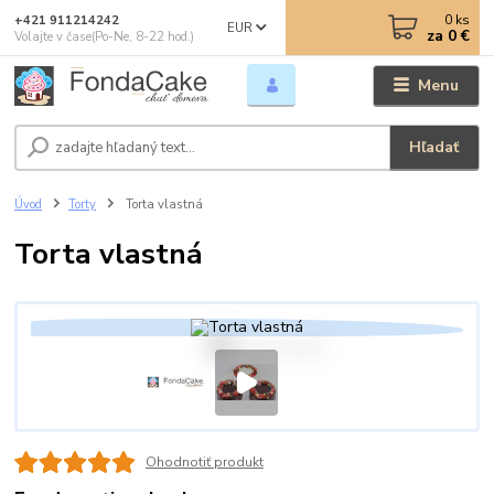
0
ks
+421 911214242
EUR
za
0 €
Volajte v čase(Po-Ne, 8-22 hod.)
Menu
Hľadať
Úvod
Torty
Torta vlastná
Torta vlastná
Ohodnotiť produkt