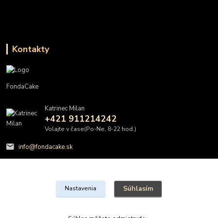
Kontakty
FondaCake
Katrinec Milan
+421 911214242
Volajte v čase(Po-Ne, 8-22 hod.)
info@fondacake.sk
Súhlasím
Nastavenia
@FondaCake s.r.o.