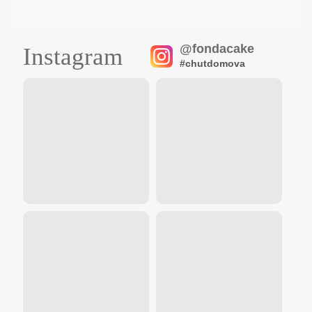
@fondacake
Instagram
#chutdomova