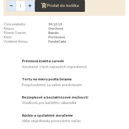
Pridať do košíka
Číslo produktu:
30.10.10
Korpus:
Orechový
Plnené Ovocím:
Banán
Krém:
Pistáciový
Vyrobené firmou:
FondaCake
Prémiová kvalita surovín
Vyrobené z tých najlepších ingrediencií
Torty na mieru podľa želania
Prispôsobíme sa vašim predstavám
Bezlepkové a bezlaktózové možnosti
Sladkosti pre každého zákazníka
Rýchle a spoľahlivé doručenie
Vaše objednávky prinesieme načas