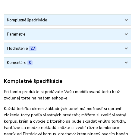
Kompletné špecifikácie
Parametre
Hodnotenie
27
Komentáre
0
Kompletné špecifikácie
Pri tomto produkte si pridávate Vašu modifikovanú tortu k už
zvolenej torte na našom eshop-e.
Každá tortička okrem Základných toriet má možnosť si upraviť
zloženie torty podľa vlastných predstáv, môžete si zvoliť vlastný
korpus, krém a ovocie z ktorého sa bude skladať vnútro tortičky.
Fantázie sa medze nekladú, môzte si zvoliť rôzne kombinácie,
napríklad Pistáciový korpus, orechový krém plnený ovocím banán.