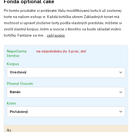
Fonda optional cake
Pri tomto produkte si pridávate Vašu modifikovanú tortu k už zvolenej
torte na našom eshop-e. Každá tortička okrem Základných toriet má
možnosť si upraviť zloženie torty podľa vlastných predstáv, môžete si
zvoliť vlastný korpus, krém a ovocie z ktorého sa bude skladať vnútro
tortičky. Fantázie sa me...
celý popis
Napečieme
na objednávku do 3 prac. dní
čerstvo
Korpus
Plnené Ovocím
Krém
/
ks