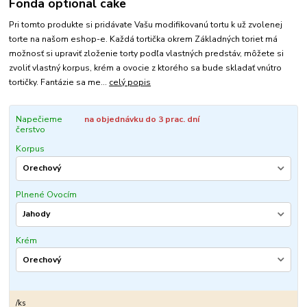
Fonda optional cake
Pri tomto produkte si pridávate Vašu modifikovanú tortu k už zvolenej
torte na našom eshop-e. Každá tortička okrem Základných toriet má
možnosť si upraviť zloženie torty podľa vlastných predstáv, môžete si
zvoliť vlastný korpus, krém a ovocie z ktorého sa bude skladať vnútro
tortičky. Fantázie sa me...
celý popis
Napečieme
na objednávku do 3 prac. dní
čerstvo
Korpus
Plnené Ovocím
Krém
/
ks