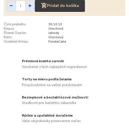
Pridať do košíka
Číslo produktu:
30.10.10
Korpus:
Orechový
Plnené Ovocím:
Jahody
Krém:
Orechový
Vyrobené firmou:
FondaCake
Prémiová kvalita surovín
Vyrobené z tých najlepších ingrediencií
Torty na mieru podľa želania
Prispôsobíme sa vašim predstavám
Bezlepkové a bezlaktózové možnosti
Sladkosti pre každého zákazníka
Rýchle a spoľahlivé doručenie
Vaše objednávky prinesieme načas