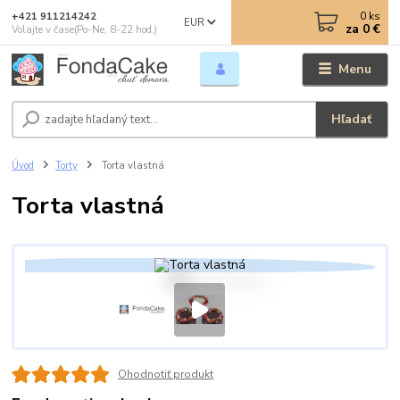
0
ks
+421 911214242
EUR
za
0 €
Volajte v čase(Po-Ne, 8-22 hod.)
Menu
Hľadať
Úvod
Torty
Torta vlastná
Torta vlastná
Ohodnotiť produkt