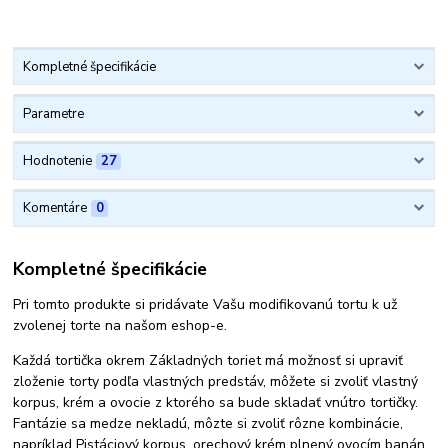
Kompletné špecifikácie
Parametre
Hodnotenie
27
Komentáre
0
Kompletné špecifikácie
Pri tomto produkte si pridávate Vašu modifikovanú tortu k už
zvolenej torte na našom eshop-e.
Každá tortička okrem Základných toriet má možnosť si upraviť
zloženie torty podľa vlastných predstáv, môžete si zvoliť vlastný
korpus, krém a ovocie z ktorého sa bude skladať vnútro tortičky.
Fantázie sa medze nekladú, môzte si zvoliť rôzne kombinácie,
napríklad Pistáciový korpus, orechový krém plnený ovocím banán.