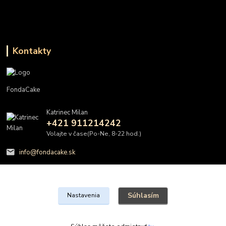
Kontakty
FondaCake
Katrinec Milan
+421 911214242
Volajte v čase(Po-Ne, 8-22 hod.)
info@fondacake.sk
Súhlasím
Nastavenia
@FondaCake s.r.o.