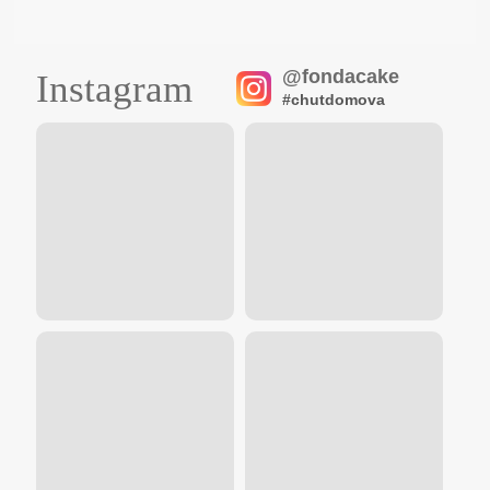
@fondacake
Instagram
#chutdomova