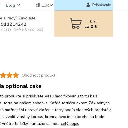
Blog
Prihlásenie
EUR
e si rady? Zavolajte.
0
ks
 911214242
za
0 €
e v čase(Po-Ne, 8-22 hod.)
Ohodnotiť produkt
a optional cake
mto produkte si pridávate Vašu modifikovanú tortu k už
ej torte na našom eshop-e. Každá tortička okrem Základných
má možnosť si upraviť zloženie torty podľa vlastných predstáv,
 si zvoliť vlastný korpus, krém a ovocie z ktorého sa bude
 vnútro tortičky. Fantázie sa me...
celý popis