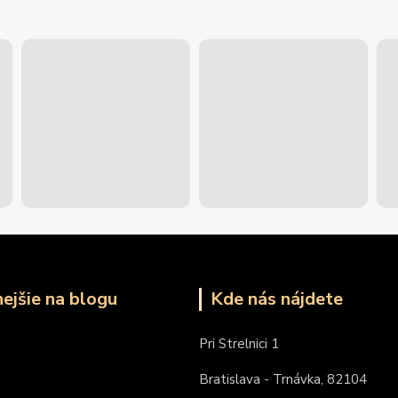
nejšie na blogu
Kde nás nájdete
Pri Strelnici 1
Bratislava - Trnávka, 82104