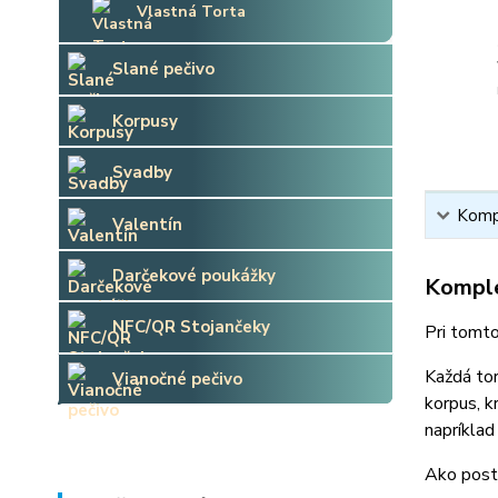
Vlastná Torta
Slané pečivo
Korpusy
Svadby
Kompl
Valentín
Darčekové poukážky
Komple
NFC/QR Stojančeky
Pri tomto
Každá tor
Vianočné pečivo
korpus, k
napríklad
Ako post