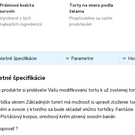
Prémiová kvalita
Torty na mieru podľa
surovín
želania
Vyrobené z tých
Prispôsobíme sa vašim
najlepších ingrediencií
predstavám
etné špecifikácie
Parametre
Ho
tné špecifikácie
 produkte si pridávate Vašu modifikovanú tortu k už zvolenej t
tička okrem Základných toriet má možnosť si upraviť zloženie to
rém a ovocie z ktorého sa bude skladať vnútro tortičky. Fantázie
 Pistáciový korpus, orechový krém plnený ovocím banán.
upovať ?