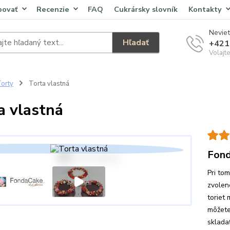
povať
Recenzie
FAQ
Cukrársky slovník
Kontakty
Neviet
Hľadať
+421
Volajt
orty
Torta vlastná
a vlastná
Fond
Pri to
zvolen
toriet 
môžete
skladať