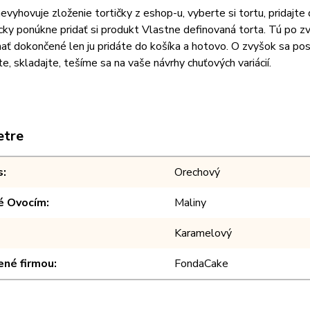
vyhovuje zloženie tortičky z eshop-u, vyberte si tortu, pridajt
ky ponúkne pridať si produkt Vlastne definovaná torta. Tú po z
ť dokončené len ju pridáte do košíka a hotovo. O zvyšok sa post
e, skladajte, tešíme sa na vaše návrhy chuťových variácií.
etre
s
Orechový
é Ovocím
Maliny
Karamelový
ené firmou
FondaCake