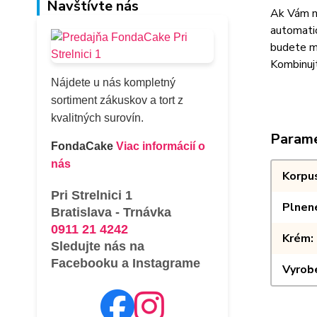
Navštívte nás
Ak Vám ne
automatic
budete ma
Kombinujt
Nájdete u nás kompletný
sortiment zákuskov a tort z
kvalitných surovín.
Param
FondaCake
Viac informácií o
nás
Korpu
Pri Strelnici 1
Plnen
Bratislava - Trnávka
0911 21 4242
Krém
Sledujte nás na
Facebooku a Instagrame
Vyrob