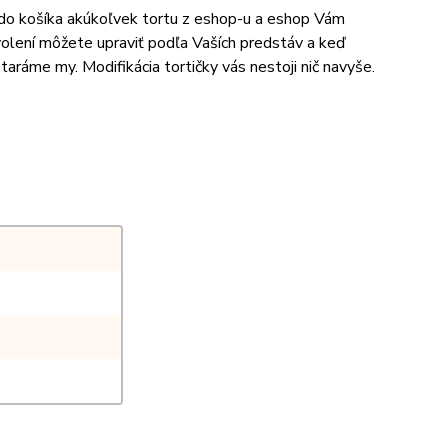
e do košíka akúkoľvek tortu z eshop-u a eshop Vám
volení môžete upraviť podľa Vaších predstáv a keď
aráme my. Modifikácia tortičky vás nestoji nič navyše.