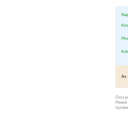
Nap
Kor
Pln
Kr
/
ks
Číslo p
Plnené
Vyrobe