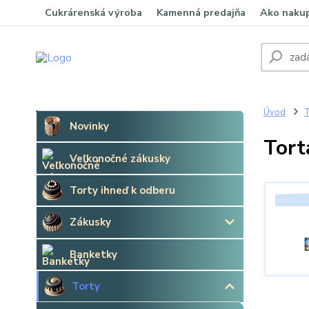
Cukrárenská výroba
Kamenná predajňa
Ako naku
Úvod
T
Novinky
Tort
Veľkonočné zákusky
Torty ihneď k odberu
Zákusky
Banketky
Torty