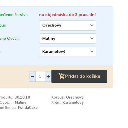
ečieme čerstvo
na objednávku do 3 prac. dní
pus
ené Ovocím
ém
Pridať do košíka
roduktu:
30.10.10
Korpus:
Orechový
 Ovocím:
Maliny
Krém:
Karamelový
né firmou:
FondaCake