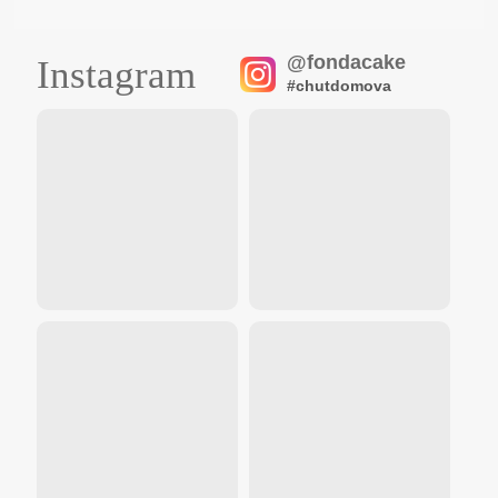
@fondacake
Instagram
#chutdomova