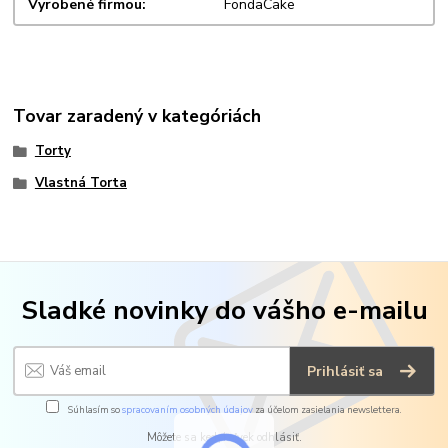
Vyrobené firmou
FondaCake
Tovar zaradený v kategóriách
Torty
Vlastná Torta
Sladké novinky do vášho e-mailu
Prihlásiť sa
Súhlasím so
spracovaním osobných údajov
za účelom zasielania newslettera.
Môžete sa kedykoľvek odhlásiť.