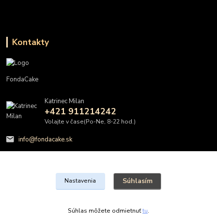
Kontakty
FondaCake
Katrinec Milan
+421 911214242
Volajte v čase(Po-Ne, 8-22 hod.)
info@fondacake.sk
Súhlasím
Nastavenia
@FondaCake s.r.o.
Súhlas môžete odmietnuť
tu
.