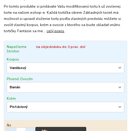
Pri tomto produkte si pridávate Vašu modifikovanú tortu k už zvolenej
torte na našom eshop-e. Každá tortička okrem Základných toriet má
možnosť si upraviť zloženie torty podľa vlastných predstáv, môžete si
zvoliť vlastný korpus, krém a ovocie z ktorého sa bude skladať vnútro
tortičky. Fantázie sa me...
celý popis
Napečieme
na objednávku do 3 prac. dní
čerstvo
Korpus
Plnené Ovocím
Krém
/
ks