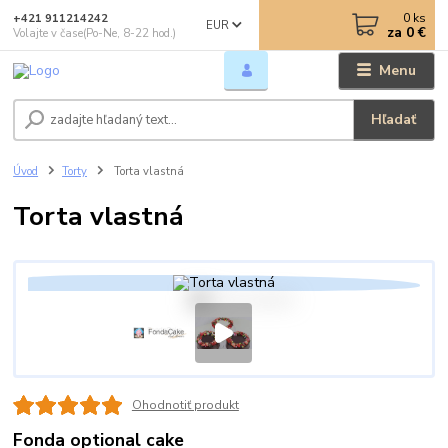
0
ks
+421 911214242
EUR
za
0 €
Volajte v čase(Po-Ne, 8-22 hod.)
Menu
Hľadať
Úvod
Torty
Torta vlastná
Torta vlastná
Ohodnotiť produkt
Fonda optional cake