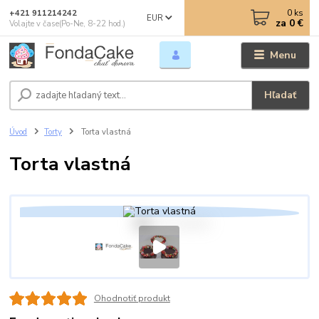
0
ks
+421 911214242
EUR
za
0 €
Volajte v čase(Po-Ne, 8-22 hod.)
Menu
Hľadať
Úvod
Torty
Torta vlastná
Torta vlastná
Ohodnotiť produkt