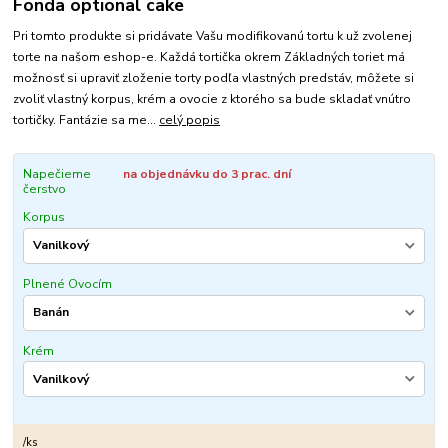
Fonda optional cake
Pri tomto produkte si pridávate Vašu modifikovanú tortu k už zvolenej
torte na našom eshop-e. Každá tortička okrem Základných toriet má
možnosť si upraviť zloženie torty podľa vlastných predstáv, môžete si
zvoliť vlastný korpus, krém a ovocie z ktorého sa bude skladať vnútro
tortičky. Fantázie sa me...
celý popis
Napečieme
na objednávku do 3 prac. dní
čerstvo
Korpus
Plnené Ovocím
Krém
/
ks