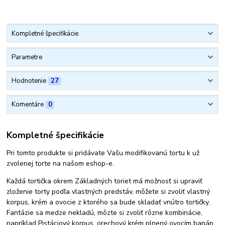
Kompletné špecifikácie
Parametre
Hodnotenie
27
Komentáre
0
Kompletné špecifikácie
Pri tomto produkte si pridávate Vašu modifikovanú tortu k už
zvolenej torte na našom eshop-e.
Každá tortička okrem Základných toriet má možnosť si upraviť
zloženie torty podľa vlastných predstáv, môžete si zvoliť vlastný
korpus, krém a ovocie z ktorého sa bude skladať vnútro tortičky.
Fantázie sa medze nekladú, môzte si zvoliť rôzne kombinácie,
napríklad Pistáciový korpus, orechový krém plnený ovocím banán.