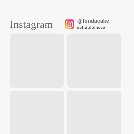
@fondacake
Instagram
#chutdomova