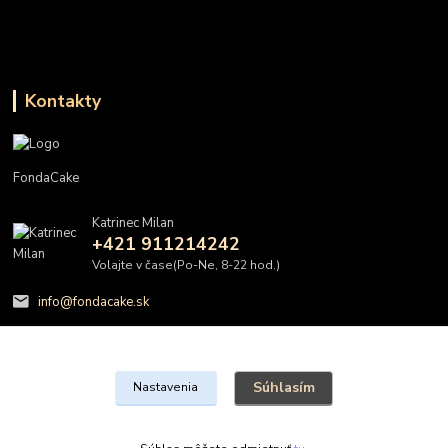
Kontakty
FondaCake
Katrinec Milan
+421 911214242
Volajte v čase(Po-Ne, 8-22 hod.)
info@fondacake.sk
Súhlasím
Nastavenia
@FondaCake s.r.o.