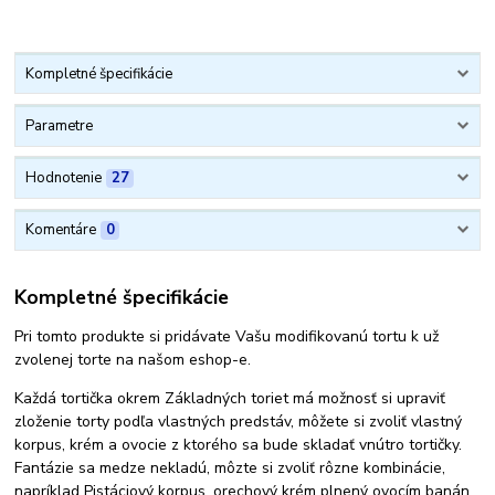
Kompletné špecifikácie
Parametre
Hodnotenie
27
Komentáre
0
Kompletné špecifikácie
Pri tomto produkte si pridávate Vašu modifikovanú tortu k už
zvolenej torte na našom eshop-e.
Každá tortička okrem Základných toriet má možnosť si upraviť
zloženie torty podľa vlastných predstáv, môžete si zvoliť vlastný
korpus, krém a ovocie z ktorého sa bude skladať vnútro tortičky.
Fantázie sa medze nekladú, môzte si zvoliť rôzne kombinácie,
napríklad Pistáciový korpus, orechový krém plnený ovocím banán.