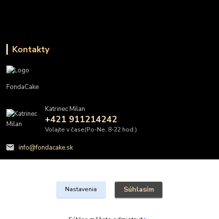
Kontakty
FondaCake
Katrinec Milan
+421 911214242
Volajte v čase(Po-Ne, 8-22 hod.)
info@fondacake.sk
Súhlasím
Nastavenia
@FondaCake s.r.o.