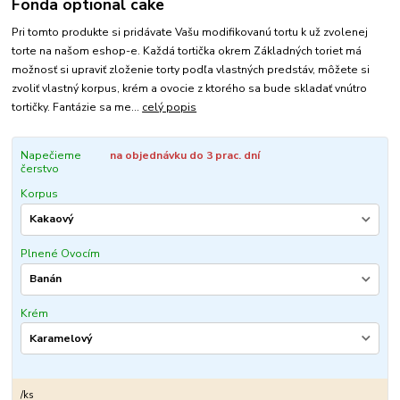
Fonda optional cake
Pri tomto produkte si pridávate Vašu modifikovanú tortu k už zvolenej
torte na našom eshop-e. Každá tortička okrem Základných toriet má
možnosť si upraviť zloženie torty podľa vlastných predstáv, môžete si
zvoliť vlastný korpus, krém a ovocie z ktorého sa bude skladať vnútro
tortičky. Fantázie sa me...
celý popis
Napečieme
na objednávku do 3 prac. dní
čerstvo
Korpus
Plnené Ovocím
Krém
/
ks