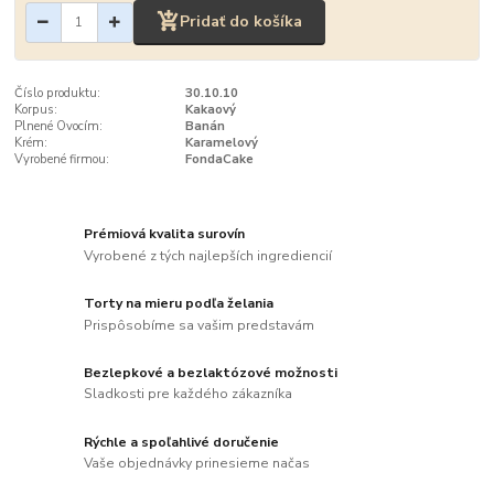
Pridať do košíka
Číslo produktu:
30.10.10
Korpus:
Kakaový
Plnené Ovocím:
Banán
Krém:
Karamelový
Vyrobené firmou:
FondaCake
Prémiová kvalita surovín
Vyrobené z tých najlepších ingrediencií
Torty na mieru podľa želania
Prispôsobíme sa vašim predstavám
Bezlepkové a bezlaktózové možnosti
Sladkosti pre každého zákazníka
Rýchle a spoľahlivé doručenie
Vaše objednávky prinesieme načas