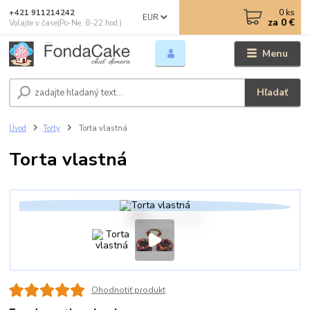
0
ks
+421 911214242
EUR
za
0 €
Volajte v čase(Po-Ne, 8-22 hod.)
Menu
Hľadať
Úvod
Torty
Torta vlastná
Torta vlastná
Ohodnotiť produkt