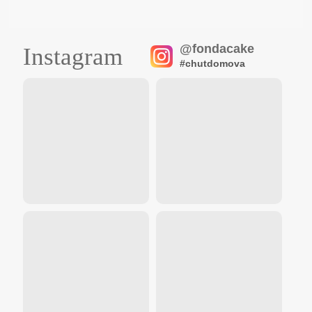
@fondacake
Instagram
#chutdomova