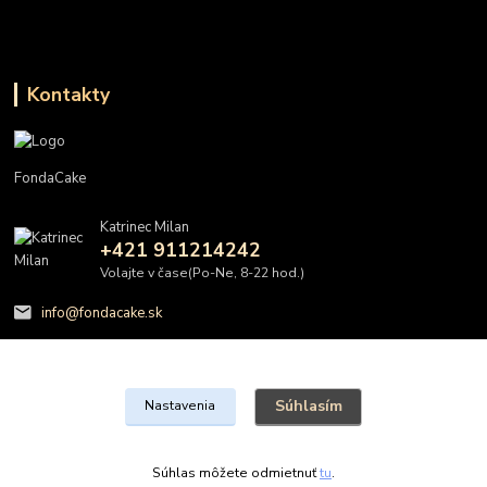
Kontakty
FondaCake
Katrinec Milan
+421 911214242
Volajte v čase(Po-Ne, 8-22 hod.)
info@fondacake.sk
Súhlasím
Nastavenia
@FondaCake s.r.o.
Súhlas môžete odmietnuť
tu
.