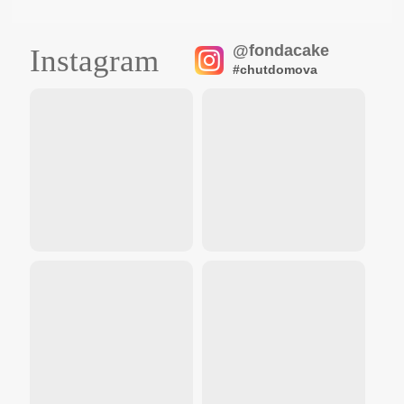
@fondacake
Instagram
#chutdomova