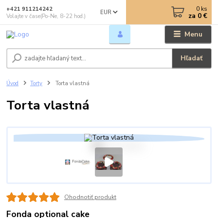
0
ks
+421 911214242
EUR
za
0 €
Volajte v čase(Po-Ne, 8-22 hod.)
Menu
Hľadať
Úvod
Torty
Torta vlastná
Torta vlastná
Ohodnotiť produkt
Fonda optional cake