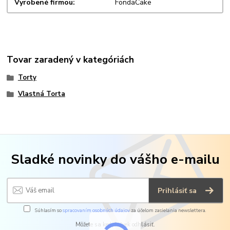
Vyrobené firmou
FondaCake
Tovar zaradený v kategóriách
Torty
Vlastná Torta
Sladké novinky do vášho e-mailu
Prihlásiť sa
Súhlasím so
spracovaním osobných údajov
za účelom zasielania newslettera.
Môžete sa kedykoľvek odhlásiť.