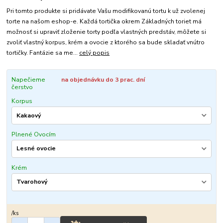
Pri tomto produkte si pridávate Vašu modifikovanú tortu k už zvolenej
torte na našom eshop-e. Každá tortička okrem Základných toriet má
možnosť si upraviť zloženie torty podľa vlastných predstáv, môžete si
zvoliť vlastný korpus, krém a ovocie z ktorého sa bude skladať vnútro
tortičky. Fantázie sa me...
celý popis
Napečieme
na objednávku do 3 prac. dní
čerstvo
Korpus
Plnené Ovocím
Krém
/
ks