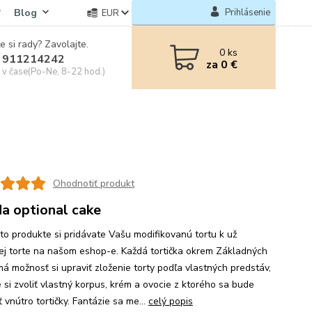
Blog
Prihlásenie
EUR
e si rady? Zavolajte.
0
ks
 911214242
za
0 €
e v čase(Po-Ne, 8-22 hod.)
Ohodnotiť produkt
a optional cake
mto produkte si pridávate Vašu modifikovanú tortu k už
ej torte na našom eshop-e. Každá tortička okrem Základných
má možnosť si upraviť zloženie torty podľa vlastných predstáv,
 si zvoliť vlastný korpus, krém a ovocie z ktorého sa bude
 vnútro tortičky. Fantázie sa me...
celý popis