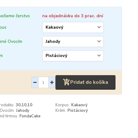
ečieme čerstvo
na objednávku do 3 prac. dní
pus
ené Ovocím
ém
Pridať do košíka
roduktu:
30.10.10
Korpus:
Kakaový
 Ovocím:
Jahody
Krém:
Pistáciový
né firmou:
FondaCake