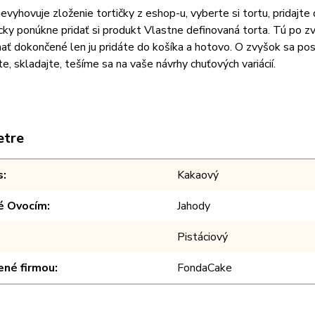
vyhovuje zloženie tortičky z eshop-u, vyberte si tortu, pridajt
ky ponúkne pridať si produkt Vlastne definovaná torta. Tú po z
ť dokončené len ju pridáte do košíka a hotovo. O zvyšok sa post
e, skladajte, tešíme sa na vaše návrhy chuťových variácií.
etre
s
Kakaový
é Ovocím
Jahody
Pistáciový
ené firmou
FondaCake