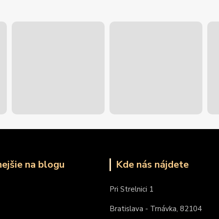
nejšie na blogu
Kde nás nájdete
Pri Strelnici 1
Bratislava - Trnávka, 82104