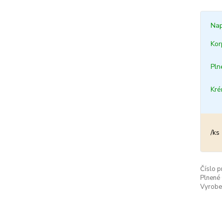
Nap
Kor
Pln
Kr
/
ks
Číslo p
Plnené
Vyrobe