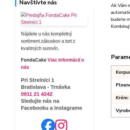
Navštívte nás
Ak Vám ne
automatic
budete ma
Kombinujt
Nájdete u nás kompletný
sortiment zákuskov a tort z
kvalitných surovín.
Param
FondaCake
Viac informácií o
nás
Korpu
Pri Strelnici 1
Plnen
Bratislava - Trnávka
0911 21 4242
Krém
Sledujte nás na
Facebooku a Instagrame
Vyrob