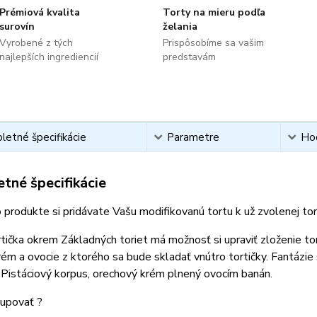
Prémiová kvalita
Torty na mieru podľa
surovín
želania
Vyrobené z tých
Prispôsobíme sa vašim
najlepších ingrediencií
predstavám
etné špecifikácie
Parametre
Ho
tné špecifikácie
 produkte si pridávate Vašu modifikovanú tortu k už zvolenej t
tička okrem Základných toriet má možnosť si upraviť zloženie to
rém a ovocie z ktorého sa bude skladať vnútro tortičky. Fantázie
 Pistáciový korpus, orechový krém plnený ovocím banán.
upovať ?