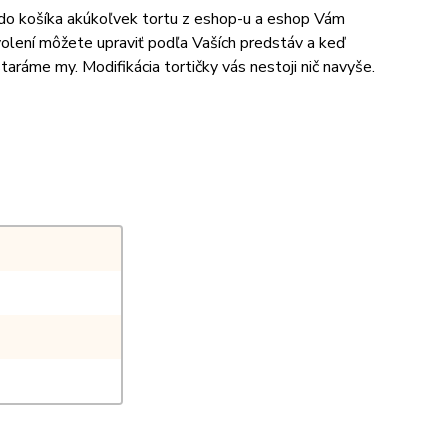
e do košíka akúkoľvek tortu z eshop-u a eshop Vám
volení môžete upraviť podľa Vaších predstáv a keď
aráme my. Modifikácia tortičky vás nestoji nič navyše.