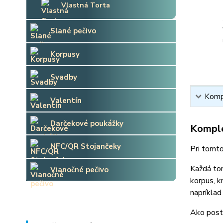
Vlastná Torta
Slané pečivo
Korpusy
Svadby
Kompl
Valentín
Darčekové poukážky
Komple
NFC/QR Stojančeky
Pri tomto
Každá tor
Vianočné pečivo
korpus, k
napríklad
Ako post