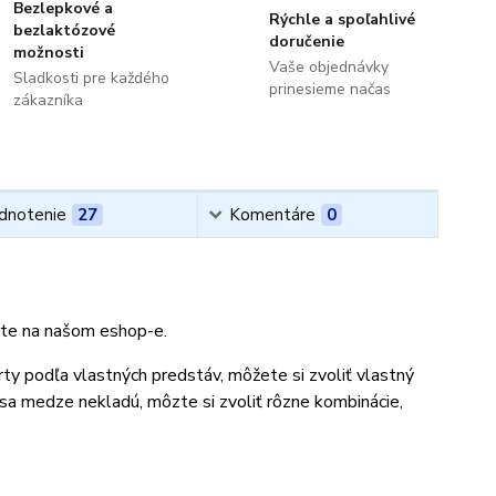
Bezlepkové a
Rýchle a spoľahlivé
bezlaktózové
doručenie
možnosti
Vaše objednávky
Sladkosti pre každého
prinesieme načas
zákazníka
dnotenie
27
Komentáre
0
orte na našom eshop-e.
rty podľa vlastných predstáv, môžete si zvoliť vlastný
 sa medze nekladú, môzte si zvoliť rôzne kombinácie,