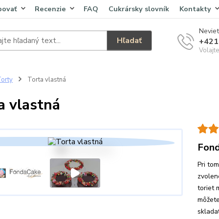
povať
Recenzie
FAQ
Cukrársky slovník
Kontakty
Neviet
Hľadať
+421
Volajt
orty
Torta vlastná
a vlastná
Fond
Pri to
zvolen
toriet 
môžete
skladať