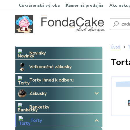
Cukrárenská výroba
Kamenná predajňa
Ako naku
Úvod
T
Novinky
Tort
Veľkonočné zákusky
Torty ihneď k odberu
Zákusky
Banketky
Torty