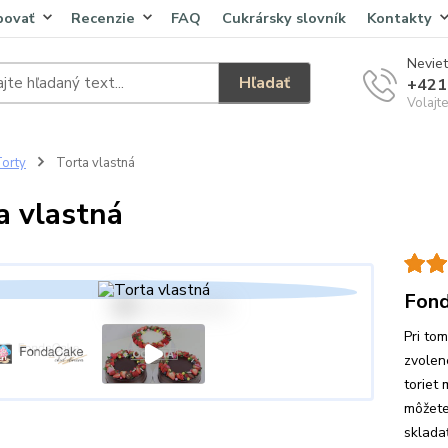
povať
Recenzie
FAQ
Cukrársky slovník
Kontakty
Neviet
Hľadať
+421
Volajt
orty
Torta vlastná
a vlastná
Fond
Pri to
zvolen
toriet 
môžete
skladať