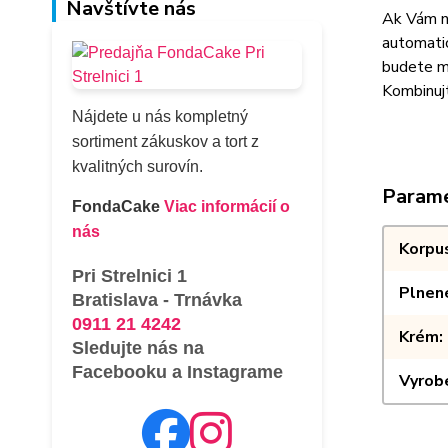
Navštívte nás
Ak Vám ne
automatic
budete ma
Kombinujt
Nájdete u nás kompletný
sortiment zákuskov a tort z
kvalitných surovín.
Param
FondaCake
Viac informácií o
nás
Korpu
Pri Strelnici 1
Plnen
Bratislava - Trnávka
0911 21 4242
Krém
Sledujte nás na
Facebooku a Instagrame
Vyrob