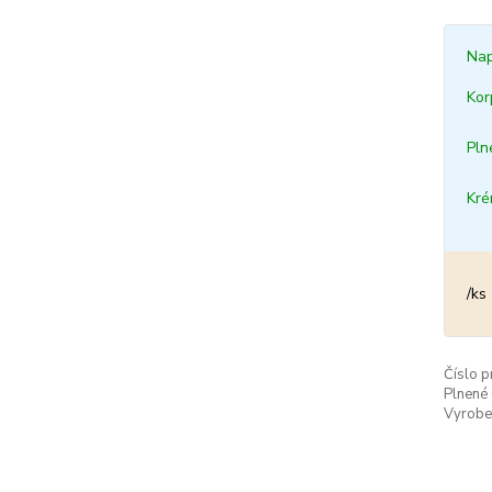
Nap
Kor
Pln
Kr
/
ks
Číslo p
Plnené
Vyrobe