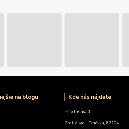
nejšie na blogu
Kde nás nájdete
Pri Strelnici 1
Bratislava - Trnávka, 82104