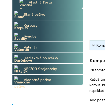
Vlastná Torta
Slané pečivo
Korpusy
Svadby
Kompl
Valentín
Darčekové poukážky
Komple
NFC/QR Stojančeky
Pri tomto
Každá tor
Vianočné pečivo
korpus, k
napríklad
Ako post