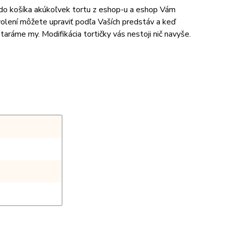
e do košíka akúkoľvek tortu z eshop-u a eshop Vám
volení môžete upraviť podľa Vaších predstáv a keď
aráme my. Modifikácia tortičky vás nestoji nič navyše.