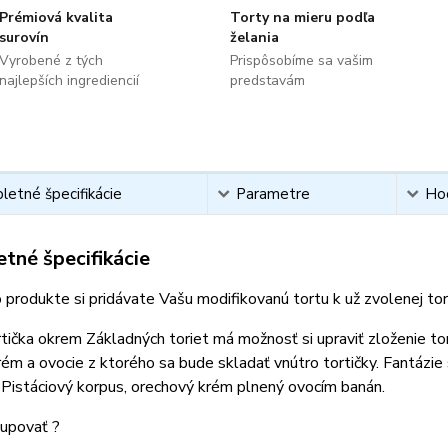
Prémiová kvalita
Torty na mieru podľa
surovín
želania
Vyrobené z tých
Prispôsobíme sa vašim
najlepších ingrediencií
predstavám
etné špecifikácie
Parametre
Ho
tné špecifikácie
 produkte si pridávate Vašu modifikovanú tortu k už zvolenej t
tička okrem Základných toriet má možnosť si upraviť zloženie to
rém a ovocie z ktorého sa bude skladať vnútro tortičky. Fantázie
 Pistáciový korpus, orechový krém plnený ovocím banán.
upovať ?