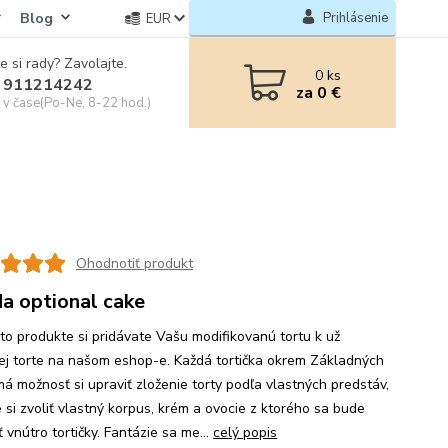
Blog
Prihlásenie
EUR
e si rady? Zavolajte.
0
ks
 911214242
za
0 €
e v čase(Po-Ne, 8-22 hod.)
Ohodnotiť produkt
a optional cake
mto produkte si pridávate Vašu modifikovanú tortu k už
ej torte na našom eshop-e. Každá tortička okrem Základných
má možnosť si upraviť zloženie torty podľa vlastných predstáv,
 si zvoliť vlastný korpus, krém a ovocie z ktorého sa bude
 vnútro tortičky. Fantázie sa me...
celý popis