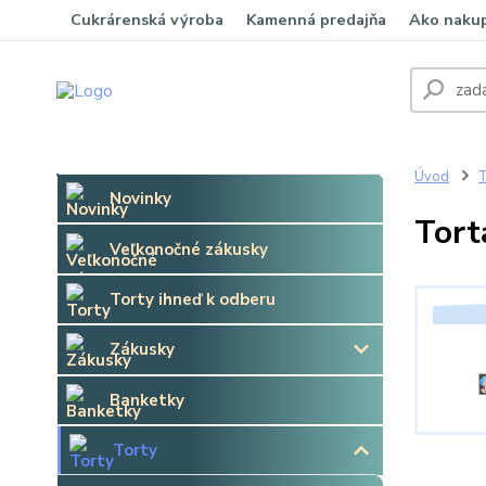
Cukrárenská výroba
Kamenná predajňa
Ako naku
Úvod
T
Novinky
Tort
Veľkonočné zákusky
Torty ihneď k odberu
Zákusky
Banketky
Torty