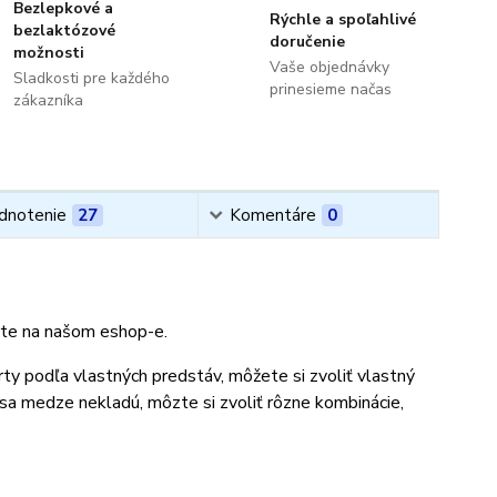
Bezlepkové a
Rýchle a spoľahlivé
bezlaktózové
doručenie
možnosti
Vaše objednávky
Sladkosti pre každého
prinesieme načas
zákazníka
dnotenie
27
Komentáre
0
orte na našom eshop-e.
rty podľa vlastných predstáv, môžete si zvoliť vlastný
 sa medze nekladú, môzte si zvoliť rôzne kombinácie,