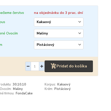
ečieme čerstvo
na objednávku do 3 prac. dní
pus
ené Ovocím
ém
Pridať do košíka
roduktu:
30.10.10
Korpus:
Kakaový
 Ovocím:
Maliny
Krém:
Pistáciový
né firmou:
FondaCake