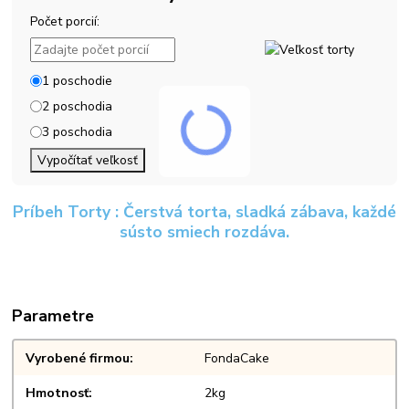
Počet porcií:
1 poschodie
2 poschodia
3 poschodia
Vypočítať veľkosť
Príbeh Torty : Čerstvá torta, sladká zábava, každé
sústo smiech rozdáva.
Parametre
Vyrobené firmou
FondaCake
Hmotnosť
2kg