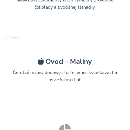
Nadýchaný čokoládový krém vyrobený z kvalitnej
čokolády a živočíšnej šľahačky.
Ovoci - Maliny
Čerstvé maliny dodávajú torte jemnú kyselkavosť a
osviežujúcu chuť.