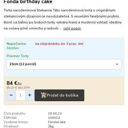
Fonda birthday cake
Torta narodeninová Stekance Táto narodeninová torta s originálnym
stekancovým dizajnom je neodolateľná. S veselými farebnými pruhmi,
ktoré sa tiahnu po bokoch torty, vytvára hravý a moderný vzhľad, ideálny
na oslavy plné smiechu a radosti. ...
celý popis
Napečieme
na objednávku do 3 prac. dní
čerstvo
Priemer Torty
84 €
/
ks
68,29 €
bez DPH
Pridať do košíka
Číslo produktu:
10.40.13
EAN kód:
104013
Vyrobené firmou:
FondaCake
Hmotnosť:
2kg