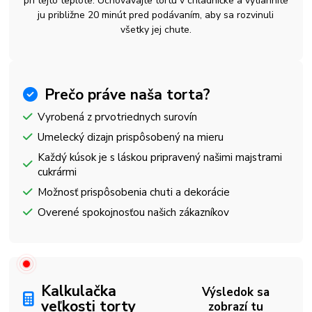
pri tejto teplote. Uchovávajte tortu v chladničke a vytiahnite
ju približne 20 minút pred podávaním, aby sa rozvinuli
všetky jej chute.
Prečo práve naša torta?
Vyrobená z prvotriednych surovín
Umelecký dizajn prispôsobený na mieru
Každý kúsok je s láskou pripravený našimi majstrami
cukrármi
Možnosť prispôsobenia chuti a dekorácie
Overené spokojnosťou našich zákazníkov
Kalkulačka
Výsledok sa
veľkosti torty
zobrazí tu