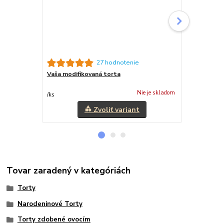
27 hodnotenie
Vaša modifikovaná torta
Slané pečiv
23,10 €
/
k
Nie je skladom
/
ks
18,78 €
bez 
Zvoliť variant
Tovar zaradený v kategóriách
Torty
Narodeninové Torty
Torty zdobené ovocím