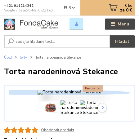
0
ks
+421 911214242
EUR
za
0 €
Volajte v čase(Po-Ne, 8-22 hod.)
Menu
Hľadať
Úvod
Torty
Torta narodeninová Stekance
Torta narodeninová Stekance
Bestseller
Ohodnotiť produkt