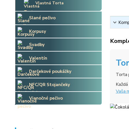
Vlastná Torta
Slané pečivo
Kompl
Korpusy
Komple
Svadby
Valentín
To
Darčekové poukážky
Torta 
Každá 
NFC/QR Stojančeky
Vaša m
Vianočné pečivo