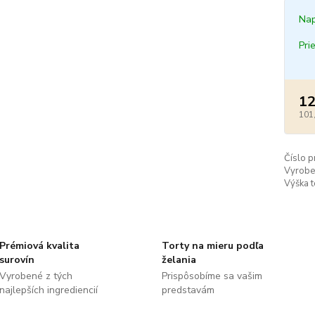
Nap
Pri
12
101
Číslo p
Vyrobe
Výška t
Prémiová kvalita
Torty na mieru podľa
surovín
želania
Vyrobené z tých
Prispôsobíme sa vašim
najlepších ingrediencií
predstavám