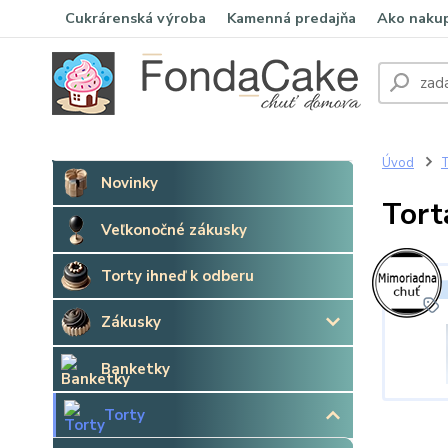
Cukrárenská výroba
Kamenná predajňa
Ako naku
Úvod
T
Novinky
Tort
Veľkonočné zákusky
Torty ihneď k odberu
Zákusky
Banketky
Torty