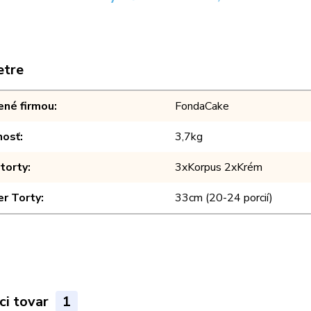
etre
ené firmou
FondaCake
osť
3,7kg
torty
3xKorpus 2xKrém
er Torty
33cm (20-24 porcií)
ci tovar
1