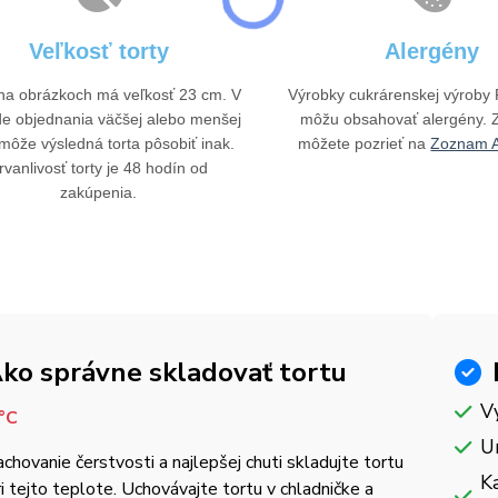
Veľkosť torty
Alergény
 na obrázkoch má veľkosť 23 cm. V
Výrobky cukrárenskej výrob
de objednania väčšej alebo menšej
môžu obsahovať alergény. 
 môže výsledná torta pôsobiť inak.
môžete pozrieť na
Zoznam A
rvanlivosť torty je 48 hodín od
zakúpenia.
ko správne skladovať tortu
V
°C
U
achovanie čerstvosti a najlepšej chuti skladujte tortu
Ka
ri tejto teplote. Uchovávajte tortu v chladničke a