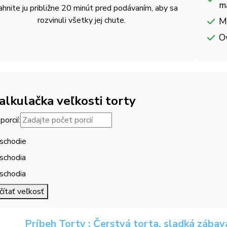
m
ahnite ju približne 20 minút pred podávaním, aby sa
rozvinuli všetky jej chute.
M
O
alkulačka veľkosti torty
porcií:
schodie
schodia
schodia
ítať veľkosť
Príbeh Torty : Čerstvá torta, sladká zábav