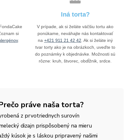
Iná torta?
y FondaCake
V prípade, ak si želáte väčšiu tortu ako
Zoznam si
ponúkame, neváhajte nás kontaktovať
lergénov
.
na
+421 911 21 42 42
. Ak si želáte iný
tvar torty ako je na obrázkoch, uveďte to
do poznámky k objednávke. Možnosti sú
rôzne: kruh, štvorec, obdĺžnik, srdce.
Prečo práve naša torta?
yrobená z prvotriednych surovín
melecký dizajn prispôsobený na mieru
ždý kúsok je s láskou pripravený našimi