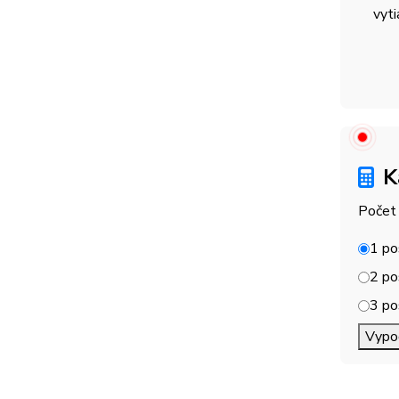
vyti
K
Počet 
1 po
2 po
3 po
Vypoč