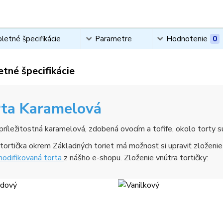
etné špecifikácie
Parametre
Hodnotenie
0
tné špecifikácie
rta Karamelová
príležitostná karamelová, zdobená ovocím a tofife, okolo torty s
tortička okrem Základných toriet má možnosť si upraviť zloženi
odifikovaná torta
z nášho e-shopu. Zloženie vnútra tortičky: