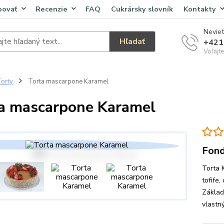
povať
Recenzie
FAQ
Cukrársky slovník
Kontakty
Neviet
Hľadať
+421
Volajt
orty
Torta mascarpone Karamel
a mascarpone Karamel
Fond
Torta 
tofife,
Základ
vlastn