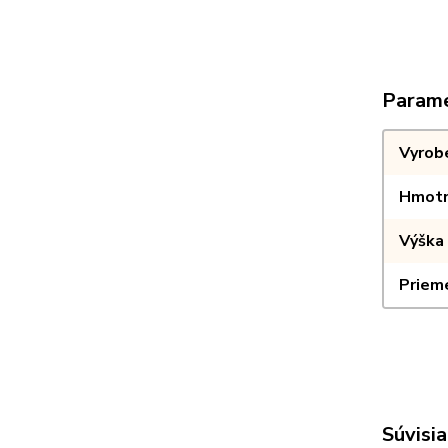
Param
Vyrob
Hmotn
Výška 
Priem
Súvisia