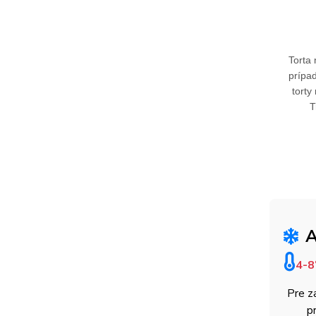
Torta
prípa
torty
T
A
4-8
Pre z
p