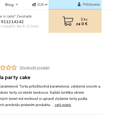
Blog
Prihlásenie
EUR
e si rady? Zavolajte.
0
ks
 911214242
za
0 €
e v čase(Po-Ne, 8-22 hod.)
Ohodnotiť produkt
a party cake
Karamelová Torta príležitostná karamelová, zdobená ovocím a
 okolo torty sú mleté lieskovce. Každá tortička okrem
ných toriet má možnosť si upraviť zloženie torty podľa
ých predstáv pridaním produktu ...
celý popis