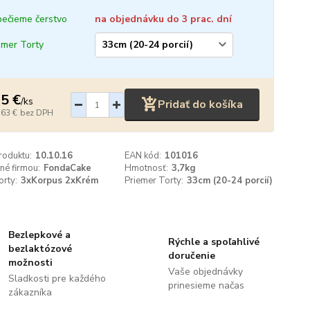
ečieme čerstvo
na objednávku do 3 prac. dní
emer Torty
5 €
/
ks
Pridať do košíka
,63 €
bez DPH
roduktu:
10.10.16
EAN kód:
101016
né firmou:
FondaCake
Hmotnosť:
3,7kg
orty:
3xKorpus 2xKrém
Priemer Torty:
33cm (20-24 porcií)
Bezlepkové a
Rýchle a spoľahlivé
bezlaktózové
doručenie
možnosti
Vaše objednávky
Sladkosti pre každého
prinesieme načas
zákazníka