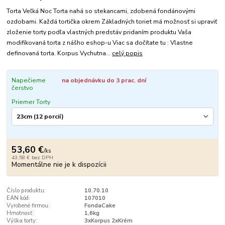
Torta Veľká Noc Torta nahá so stekancami, zdobená fondánovými
ozdobami. Každá tortička okrem Základných toriet má možnosť si upraviť
zloženie torty podľa vlastných predstáv pridaním produktu Vaša
modifikovaná torta z nášho eshop-u Viac sa dočítate tu : Vlastne
definovaná torta. Korpus Vychutna...
celý popis
Napečieme
na objednávku do 3 prac. dní
čerstvo
Priemer Torty
53,60 €
/
ks
43,58 €
bez DPH
Momentálne nie je k dispozícii
Číslo produktu:
10.70.10
EAN kód:
107010
Vyrobené firmou:
FondaCake
Hmotnosť:
1,6kg
Výška torty:
3xKorpus 2xKrém