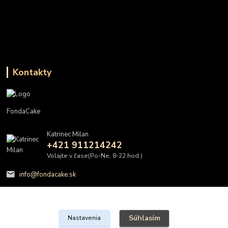
Kontakty
FondaCake
Katrinec Milan
+421 911214242
Volajte v čase(Po-Ne, 8-22 hod.)
info@fondacake.sk
Súhlasím
Nastavenia