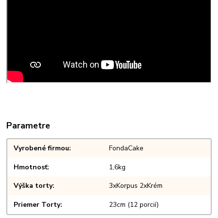
Parametre
Vyrobené firmou
FondaCake
Hmotnosť
1,6kg
Výška torty
3xKorpus 2xKrém
Priemer Torty
23cm (12 porcií)