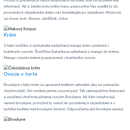
Pozrite si prezentáciu naších korpusíkov na videu, kde sa dozviete viac
informácií. Ak si želáte tortu iného tvaru, poprosíme Vás uveďte to do
poznámky k objednávke alebo nás kontaktujte po objednaní. Možnosti
sú rôzne: kruh, štvorec, obdĺžnik, srdce
Krém
V tejto tortičke si vychutnáte nadýchaný mango krém vyrobený z
kvalitných surovín. Živočíšna šlahačka je vyšlahaná s mango do krému.
Mango v tomto kréme je pripravené z kvalitného ovocia.
Ovocie v torte
Broskyne v tejto torte sú upravené krátkym zahriatím aby sa zvýraznila
chuť broskýň, čím vznikne jemné ovocné pyré. Tak zabezpečíme dokonalú
a vyváženú chuť torty plnenej ovocím Broskyne. Ak Vám nevyhovujú
varené broskyne, je možné to uviesť do poznámky k objednávke a v
tortičke budete mať broskyne čerstvé. Odporúčame ale broskyne varené.