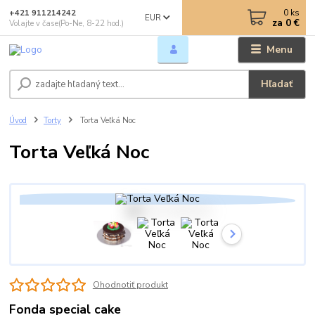
0
ks
+421 911214242
EUR
za
0 €
Volajte v čase(Po-Ne, 8-22 hod.)
Menu
Hľadať
Úvod
Torty
Torta Veľká Noc
Torta Veľká Noc
Ohodnotiť produkt
Fonda special cake