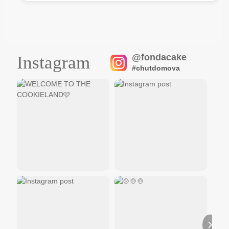
@fondacake
Instagram
#chutdomova