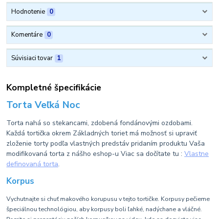
Hodnotenie
0
Komentáre
0
Súvisiaci tovar
1
Kompletné špecifikácie
Torta Veľká Noc
Torta nahá so stekancami, zdobená fondánovými ozdobami.
Každá tortička okrem Základných toriet má možnosť si upraviť
zloženie torty podľa vlastných predstáv pridaním produktu Vaša
modifikovaná torta z nášho eshop-u Viac sa dočítate tu :
Vlastne
definovaná torta
.
Korpus
Vychutnajte si chuť makového korupusu v tejto tortičke. Korpusy pečieme
špeciálnou technológiou, aby korpusy boli ľahké, nadýchane a vláčné.