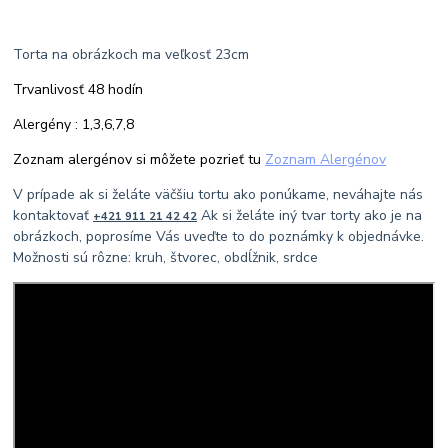
Torta na obrázkoch ma veľkosť 23cm
Trvanlivosť 48 hodín
Alergény : 1,3,6,7,8
Zoznam alergénov si môžete pozrieť tu
Zoznam Alergénov
V prípade ak si želáte väčšiu tortu ako ponúkame, neváhajte nás
kontaktovať
Ak si želáte iný tvar torty ako je na
+421 911 21 42 42
obrázkoch, poprosíme Vás uveďte to do poznámky k objednávke.
Možnosti sú rôzne: kruh, štvorec, obdĺžnik, srdce