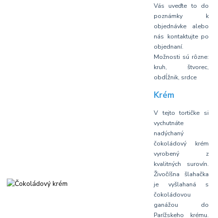
Vás uveďte to do
poznámky k
objednávke alebo
nás kontaktujte po
objednaní.
Možnosti sú rôzne:
kruh, štvorec,
obdĺžnik, srdce
Krém
V tejto tortičke si
vychutnáte
nadýchaný
čokoládový krém
vyrobený z
kvalitných surovín.
Živočíšna šlahačka
je vyšlahaná s
čokoládovou
ganážou do
Parížskeho krému.