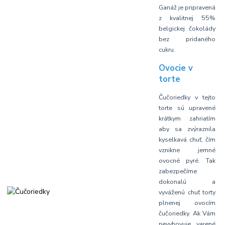
Ganáž je pripravená
z kvalitnej 55%
belgickej čokolády
bez pridaného
cukru.
Ovocie v
torte
Čučoriedky v tejto
torte sú upravené
krátkym zahriatím
aby sa zvýraznila
kyselkavá chuť, čím
vznikne jemné
ovocné pyré. Tak
zabezpečíme
dokonalú a
vyváženú chuť torty
plnenej ovocím
čučoriedky. Ak Vám
nevyhovuje varené