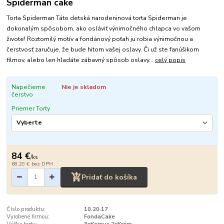
Spiderman cake
Torta Spiderman Táto detská narodeninová torta Spiderman je
dokonalým spôsobom, ako osláviť výnimočného chlapca vo vašom
živote! Roztomilý motív a fondánový poťah ju robia výnimočnou a
čerstvosť zaručuje, že bude hitom vašej oslavy. Či už ste fanúšikom
filmov, alebo len hľadáte zábavný spôsob oslavy...
celý popis
Napečieme
Nie je skladom
čerstvo
Priemer Torty
84 €
/
ks
68,29 €
bez DPH
Pridať do košíka
Číslo produktu:
10.20.17
Vyrobené firmou:
FondaCake