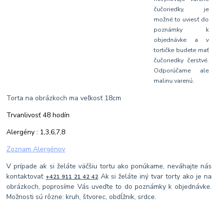
čučoriedky, je
možné to uviesť do
poznámky k
objednávke a v
tortičke budete mať
čučoriedky čerstvé.
Odporúčame ale
malinu varenú.
Torta na obrázkoch ma veľkosť 18cm
Trvanlivosť 48 hodín
Alergény : 1,3,6,7,8
Zoznam Alergénov
V prípade ak si želáte väčšiu tortu ako ponúkame, neváhajte nás
kontaktovať
Ak si želáte iný tvar torty ako je na
+421 911 21 42 42
obrázkoch, poprosíme Vás uveďte to do poznámky k objednávke.
Možnosti sú rôzne: kruh, štvorec, obdĺžnik, srdce.