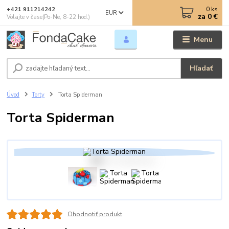
0
ks
+421 911214242
EUR
za
0 €
Volajte v čase(Po-Ne, 8-22 hod.)
Menu
Hľadať
Úvod
Torty
Torta Spiderman
Torta Spiderman
Ohodnotiť produkt