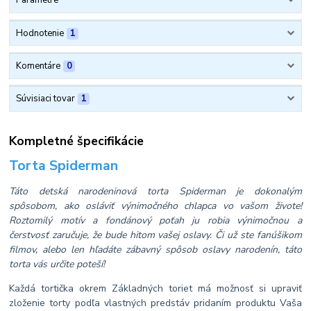
Parametre
Hodnotenie
1
Komentáre
0
Súvisiaci tovar
1
Kompletné špecifikácie
Torta Spiderman
Táto detská narodeninová torta Spiderman je dokonalým
spôsobom, ako osláviť výnimočného chlapca vo vašom živote!
Roztomilý motív a fondánový poťah ju robia výnimočnou a
čerstvosť zaručuje, že bude hitom vašej oslavy. Či už ste fanúšikom
filmov, alebo len hľadáte zábavný spôsob oslavy narodenín, táto
torta vás určite poteší!
Každá tortička okrem Základných toriet má možnosť si upraviť
zloženie torty podľa vlastných predstáv pridaním produktu Vaša