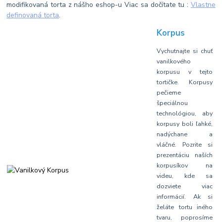
modifikovaná torta z nášho eshop-u Viac sa dočítate tu :
Vlastne
definovaná torta
.
Korpus
Vychutnajte si chuť
vanilkového
korpusu v tejto
tortičke. Korpusy
pečieme
špeciálnou
technológiou, aby
korpusy boli ľahké,
nadýchane a
vláčné. Pozrite si
prezentáciu naších
korpusíkov na
videu, kde sa
dozviete viac
informácií. Ak si
želáte tortu iného
tvaru, poprosíme