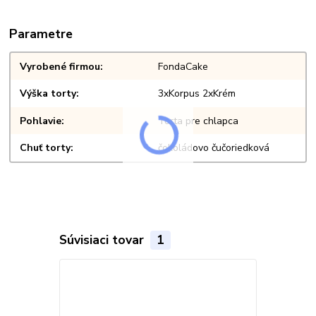
Parametre
Vyrobené firmou
FondaCake
Výška torty
3xKorpus 2xKrém
Pohlavie
Torta pre chlapca
Chuť torty
čokoládovo čučoriedková
Súvisiaci tovar
1