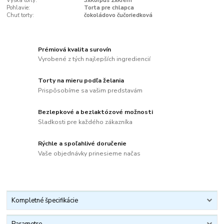
Výška torty:
3xKorpus 2xKrém
Pohlavie:
Torta pre chlapca
Chuť torty:
čokoládovo čučoriedková
Prémiová kvalita surovín
Vyrobené z tých najlepších ingrediencií
Torty na mieru podľa želania
Prispôsobíme sa vašim predstavám
Bezlepkové a bezlaktózové možnosti
Sladkosti pre každého zákazníka
Rýchle a spoľahlivé doručenie
Vaše objednávky prinesieme načas
Kompletné špecifikácie