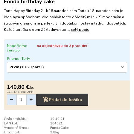
Fonda birthday cake
Torta Happy Birthday 2 - k 18 narodeninám Torta k 18. narodeninám je
ideálnym spôsobom, ako oslávit tento dôležitý míľnik. S moderným a
štýlovým dizajnom je perfektným doplnkom osláv mladých dospelých.
Každá tortička okrem Základných tori...
celý popis
Napečieme
na objednávku do 3 prac. dní
čerstvo
Priemer Torty
140,80 €
/
ks
114,47 €
bez DPH
Pridať do košíka
Číslo produktu:
10.40.21
EAN kód:
104021
Vyrobené firmou:
FondaCake
Hmotnosť:
3,8kg