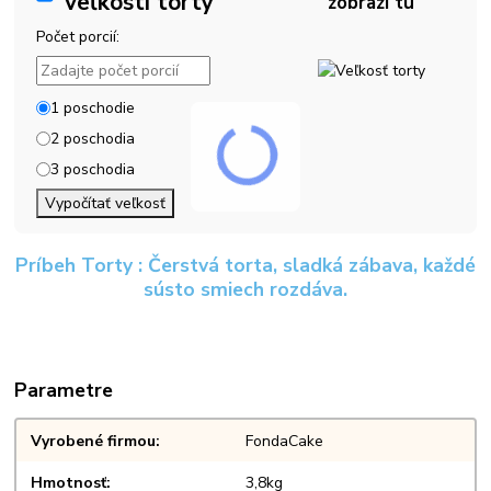
veľkosti torty
zobrazí tu
Počet porcií:
1 poschodie
2 poschodia
3 poschodia
Vypočítať veľkosť
Príbeh Torty : Čerstvá torta, sladká zábava, každé
sústo smiech rozdáva.
Parametre
Vyrobené firmou
FondaCake
Hmotnosť
3,8kg