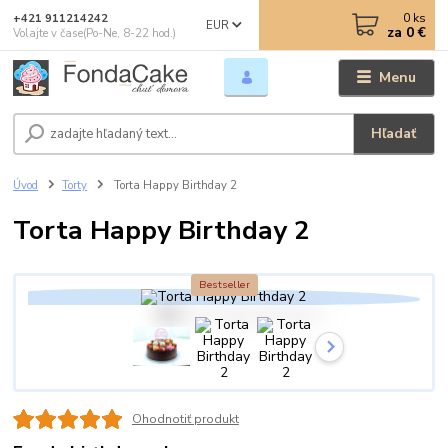
0
ks
+421 911214242
EUR
za
0 €
Volajte v čase(Po-Ne, 8-22 hod.)
Menu
Hľadať
Úvod
Torty
Torta Happy Birthday 2
Torta Happy Birthday 2
Bestseller
Ohodnotiť produkt