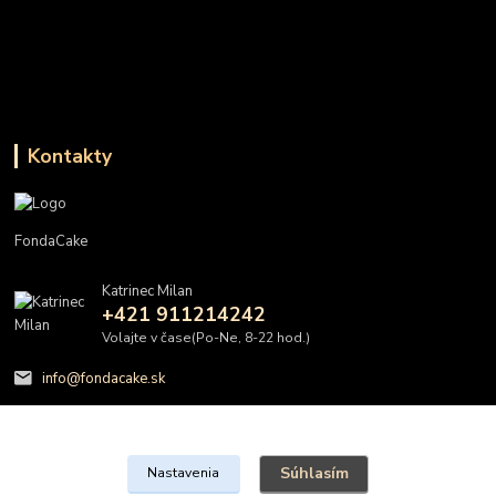
Kontakty
FondaCake
Katrinec Milan
+421 911214242
Volajte v čase(Po-Ne, 8-22 hod.)
info@fondacake.sk
Súhlasím
Nastavenia