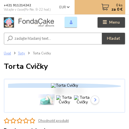
0
ks
+421 911214242
EUR
za
0 €
Volajte v čase(Po-Ne, 8-22 hod.)
Menu
Hľadať
Úvod
Torty
Torta Cvičky
Torta Cvičky
Ohodnotiť produkt