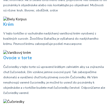
poznámky k objednávke alebo nás kontaktujte po objednaní. Možnosti
sú rôzne: kruh, štvorec, obdĺžnik, srdce
Krém
V tejto tortičke si vychutnáte nadýchaný vanilkový krém vyrobený z
kvalitných surovín. Živočíšna šlahačka je vyšlahaná do nadýchaného
krému. Pevnosť krému zabezpečuje podiel mascarpone.
Ovocie v torte
Čučoriedky v tejto torte sú upravené krátkym zahriatím aby sa zvýraznila
chuť čučoriedok, čím vznikne jemne ovocné pyré. Tak zabezpečíme
dokonalú a vyváženú chuť torty plnenej ovocím Čučoriedky. Ak Vám
nevyhovujú varené čucoriedky, je možné to uviesť do poznámky k
objednávke a v tortičke budete mať čučoriedky čerstvé. Odporúčame ale
čučoriedky varené.