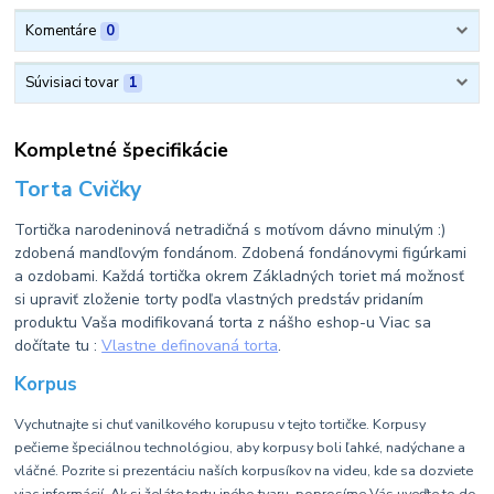
Komentáre
0
Súvisiaci tovar
1
Kompletné špecifikácie
Torta Cvičky
Tortička narodeninová netradičná s motívom dávno minulým :)
zdobená mandľovým fondánom. Zdobená fondánovymi figúrkami
a ozdobami. Každá tortička okrem Základných toriet má možnosť
si upraviť zloženie torty podľa vlastných predstáv pridaním
produktu Vaša modifikovaná torta z nášho eshop-u Viac sa
dočítate tu :
Vlastne definovaná torta
.
Korpus
Vychutnajte si chuť vanilkového korupusu v tejto tortičke. Korpusy
pečieme špeciálnou technológiou, aby korpusy boli ľahké, nadýchane a
vláčné. Pozrite si prezentáciu naších korpusíkov na videu, kde sa dozviete
viac informácií. Ak si želáte tortu iného tvaru, poprosíme Vás uveďte to do