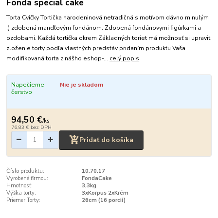
Fonda special cake
Torta Cvičky Tortička narodeninová netradičná s motívom dávno minulým
:) zdobená mandľovým fondánom. Zdobená fondánovymi figúrkami a
ozdobami. Každá tortička okrem Základných toriet má možnosť si upraviť
zloženie torty podľa vlastných predstáv pridaním produktu Vaša
modifikovaná torta z nášho eshop-...
celý popis
Napečieme
Nie je skladom
čerstvo
94,50 €
/
ks
76,83 €
bez DPH
Pridať do košíka
Číslo produktu:
10.70.17
Vyrobené firmou:
FondaCake
Hmotnosť:
3,3kg
Výška torty:
3xKorpus 2xKrém
Priemer Torty:
26cm (16 porcií)