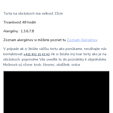
Torta na obrázkoch ma veľkosť 23cm
Trvanlivosť 48 hodín
Alergény : 1,3,6,7,8
Zoznam alergénov si môžete pozrieť tu
Zoznam Alergénov
V prípade ak si želáte väčšiu tortu ako ponúkame, neváhajte nás
kontaktovať
Ak si želáte iný tvar torty ako je na
+421 911 21 42 42
obrázkoch, poprosíme Vás uveďte to do poznámky k objednávke.
Možnosti sú rôzne: kruh, štvorec, obdĺžnik, srdce