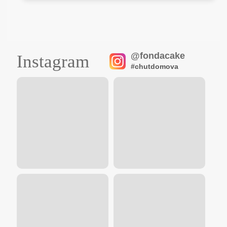
@fondacake
Instagram
#chutdomova